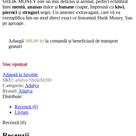
SHEIK MONEY este un mix delicios și aromat, perfect echilibrat
între
mentă
,
ananas
dulce și
banane
coapte, împreună cu
kiwi
,
piersici
și
struguri
negri. Un amestec extravagant, care vă va
exemplifica într-un mod direct exact ce înseamnă Sheik Money. Sau
pe aproape.
Adaugă
300,00
lei
la comandă și beneficiază de transport
gratuit!
Stoc epuizat
Adaugă la favorite
SKU:
adalya-SheikM200
Categorie:
Adalya
Brand:
Adalya
Distribuie:
Recenzii (0)
Livrare
Recenzii (0)
Recenzii