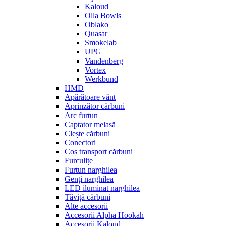
Kaloud
Olla Bowls
Oblako
Quasar
Smokelab
UPG
Vandenberg
Vortex
Werkbund
HMD
Apărătoare vânt
Aprinzător cărbuni
Arc furtun
Captator melasă
Clește cărbuni
Conectori
Coș transport cărbuni
Furculițe
Furtun narghilea
Genți narghilea
LED iluminat narghilea
Tăviță cărbuni
Alte accesorii
Accesorii Alpha Hookah
Accesorii Kaloud