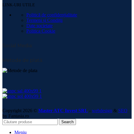
LINK-URI UTILE
Politică de confidențialitate
Termeni și Condiții
Date societate
Politica Cookie
Social Media:
Metode de plată:
Copyright 2026 ©
Master ATC Invest SRL
-
webdesign
&
SEO
by Fantasia.ro
Search
Meniu