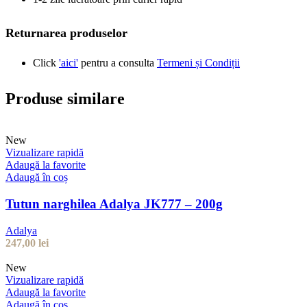
Returnarea produselor
Click
'aici'
pentru a consulta
Termeni și Condiții
Produse similare
New
Vizualizare rapidă
Adaugă la favorite
Adaugă în coș
Tutun narghilea Adalya JK777 – 200g
Adalya
247,00
lei
New
Vizualizare rapidă
Adaugă la favorite
Adaugă în coș