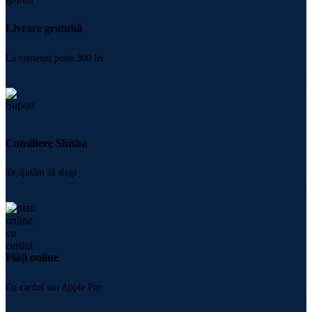
Livrare gratuită
La comenzi peste 300 lei
Consiliere Shisha
Te ajutăm să alegi
Plăți online
Cu cardul sau Apple Pay