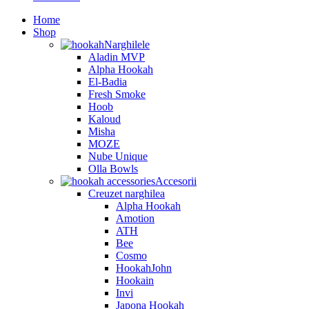
Home
Shop
Narghilele
Aladin MVP
Alpha Hookah
El-Badia
Fresh Smoke
Hoob
Kaloud
Misha
MOZE
Nube Unique
Olla Bowls
Accesorii
Creuzet narghilea
Alpha Hookah
Amotion
ATH
Bee
Cosmo
HookahJohn
Hookain
Invi
Japona Hookah