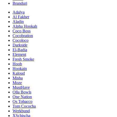
Branduri
Adalya
Al Fakher
Aladin
Alpha Hookah
Coco Boss
Cocobration
Cocoloco
Darkside
El-Badia
Element
Fresh Smoke
Hoob
Hookain
Kaloud
Misha
Moze
MustHave
Olla Bowls
One Nation
Os Tobacco
Tom Cococha
Werkbund
XSchischa