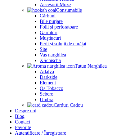
Accesorii Moze
Consumabile
Cărbuni
Bile purjare
Folii și perforatoare
Garnituri
Muștiucuri
Perii și soluții de curățat
Site
Vas narghilea
XSchischa
Tutun Narghilea
Adalya
Darkside
Element
Os Tobacco
Sebero
Umbra
Carduri Cadou
Despre noi
Blog
Contact
Favorite
Autentificare / Înregistrare