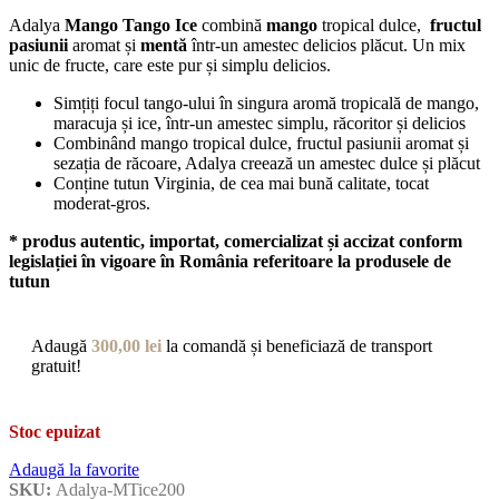
Adalya
Mango Tango Ice
combină
mango
tropical dulce,
fructul
pasiunii
aromat și
mentă
într-un amestec delicios plăcut. Un mix
unic de fructe, care este pur și simplu delicios.
Simțiți focul tango-ului în singura aromă tropicală de mango,
maracuja și ice, într-un amestec simplu, răcoritor și delicios
Combinând mango tropical dulce, fructul pasiunii aromat și
sezația de răcoare, Adalya creează un amestec dulce și plăcut
Conține tutun Virginia, de cea mai bună calitate, tocat
moderat-gros.
* produs autentic, importat, comercializat și accizat conform
legislației în vigoare în România referitoare la produsele de
tutun
Adaugă
300,00
lei
la comandă și beneficiază de transport
gratuit!
Stoc epuizat
Adaugă la favorite
SKU:
Adalya-MTice200