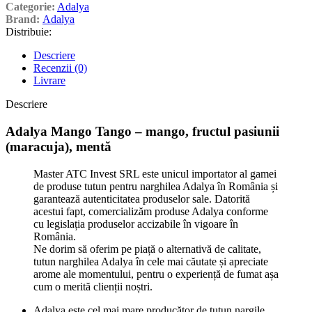
Categorie:
Adalya
Brand:
Adalya
Distribuie:
Descriere
Recenzii (0)
Livrare
Descriere
Adalya Mango Tango – mango, fructul pasiunii
(maracuja), mentă
Master ATC Invest SRL este unicul importator al gamei
de produse tutun pentru narghilea Adalya în România și
garantează autenticitatea produselor sale. Datorită
acestui fapt, comercializăm produse Adalya conforme
cu legislația produselor accizabile în vigoare în
România.
Ne dorim să oferim pe piață o alternativă de calitate,
tutun narghilea Adalya în cele mai căutate și apreciate
arome ale momentului, pentru o experiență de fumat așa
cum o merită clienții noștri.
Adalya este cel mai mare producător de tutun nargile