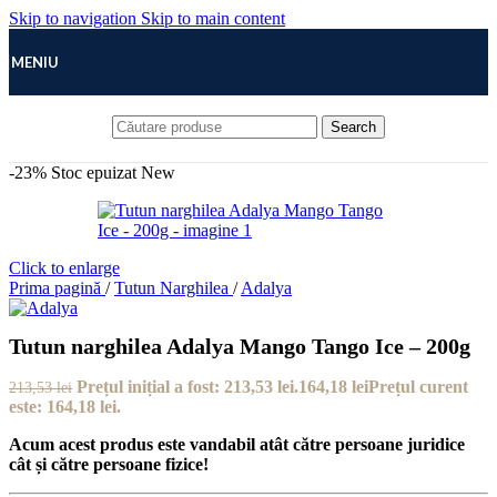
Skip to navigation
Skip to main content
MENIU
Search
-23%
Stoc epuizat
New
Click to enlarge
Prima pagină
/
Tutun Narghilea
/
Adalya
Tutun narghilea Adalya Mango Tango Ice – 200g
Prețul inițial a fost: 213,53 lei.
164,18
lei
Prețul curent
213,53
lei
este: 164,18 lei.
Acum acest produs este vandabil atât către persoane juridice
cât și către persoane fizice!