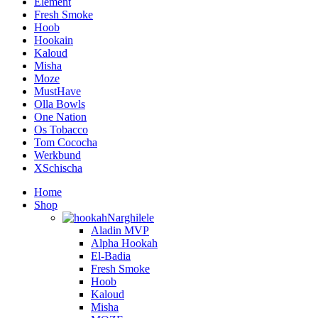
Element
Fresh Smoke
Hoob
Hookain
Kaloud
Misha
Moze
MustHave
Olla Bowls
One Nation
Os Tobacco
Tom Cococha
Werkbund
XSchischa
Home
Shop
Narghilele
Aladin MVP
Alpha Hookah
El-Badia
Fresh Smoke
Hoob
Kaloud
Misha