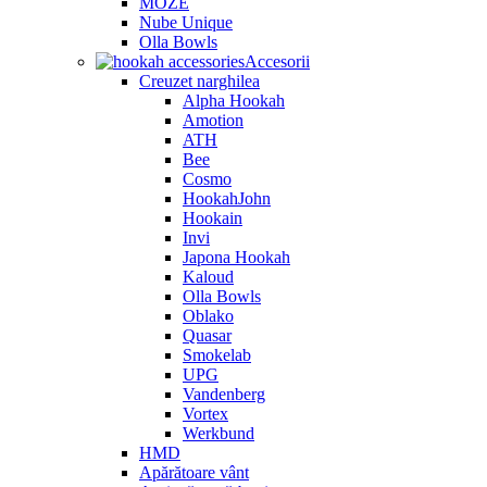
MOZE
Nube Unique
Olla Bowls
Accesorii
Creuzet narghilea
Alpha Hookah
Amotion
ATH
Bee
Cosmo
HookahJohn
Hookain
Invi
Japona Hookah
Kaloud
Olla Bowls
Oblako
Quasar
Smokelab
UPG
Vandenberg
Vortex
Werkbund
HMD
Apărătoare vânt