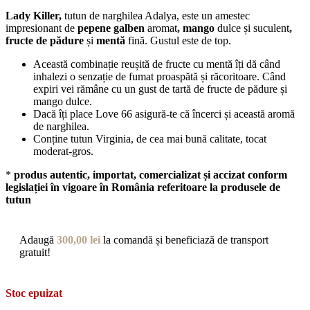
Lady Killer,
tutun de narghilea Adalya, este un amestec
impresionant de
pepene galben
aromat
, mango
dulce și suculent
,
fructe de pădure
și
mentă
fină. Gustul este de top.
Această combinație reușită de fructe cu mentă îți dă când
inhalezi o senzație de fumat proaspătă și răcoritoare. Când
expiri vei rămâne cu un gust de tartă de fructe de pădure și
mango dulce.
Dacă îți place Love 66 asigură-te că încerci și această aromă
de narghilea.
Conține tutun Virginia, de cea mai bună calitate, tocat
moderat-gros.
*
produs autentic, importat, comercializat și accizat conform
legislației în vigoare în România referitoare la produsele de
tutun
Adaugă
300,00
lei
la comandă și beneficiază de transport
gratuit!
Stoc epuizat