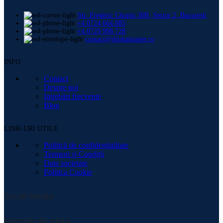
Str. Frederic Chopin 30B, Sector 2, București
+4 0724 664 885
+4 0729 998 728
contact@shishamaster.ro
INFO
Contact
Despre noi
Intrebări frecvente
Blog
LINK-URI UTILE
Politică de confidențialitate
Termeni și Condiții
Date societate
Politica Cookie
Social Media:
Metode de plată: