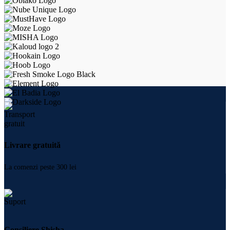
Livrare gratuită
La comenzi peste 300 lei
Consiliere Shisha