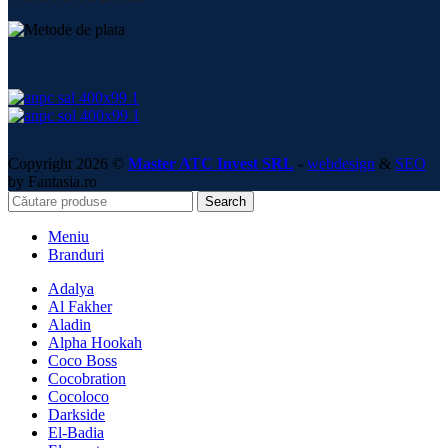
Copyright 2026 ©
Master ATC Invest SRL
-
webdesign
&
SEO
by Fantasia.ro
Search
Meniu
Branduri
Adalya
Al Fakher
Aladin
Alpha Hookah
Coco Boss
Cocobration
Cocoloco
Darkside
El-Badia