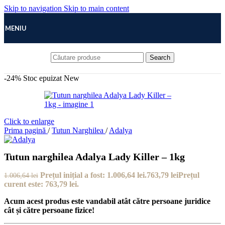
Skip to navigation
Skip to main content
MENIU
Search
-24%
Stoc epuizat
New
Click to enlarge
Prima pagină
/
Tutun Narghilea
/
Adalya
Tutun narghilea Adalya Lady Killer – 1kg
Prețul inițial a fost: 1.006,64 lei.
763,79
lei
Prețul
1.006,64
lei
curent este: 763,79 lei.
Acum acest produs este vandabil atât către persoane juridice
cât și către persoane fizice!