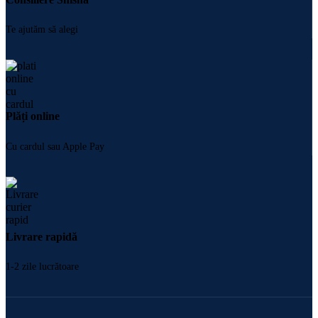
Te ajutăm să alegi
Plăți online
Cu cardul sau Apple Pay
Livrare rapidă
1-2 zile lucrătoare