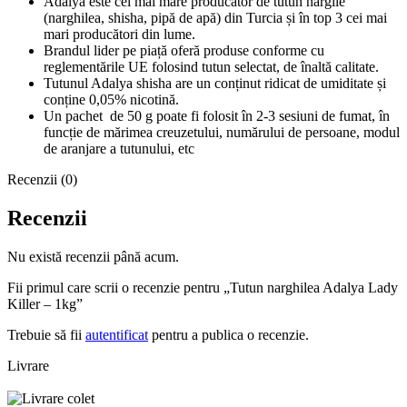
Adalya este cel mai mare producător de tutun nargile
(narghilea, shisha, pipă de apă) din Turcia și în top 3 cei mai
mari producători din lume.
Brandul lider pe piață oferă produse conforme cu
reglementările UE folosind tutun selectat, de înaltă calitate.
Tutunul Adalya shisha are un conținut ridicat de umiditate și
conține 0,05% nicotină.
Un pachet de 50 g poate fi folosit în 2-3 sesiuni de fumat, în
funcție de mărimea creuzetului, numărului de persoane, modul
de aranjare a tutunului, etc
Recenzii (0)
Recenzii
Nu există recenzii până acum.
Fii primul care scrii o recenzie pentru „Tutun narghilea Adalya Lady
Killer – 1kg”
Trebuie să fii
autentificat
pentru a publica o recenzie.
Livrare