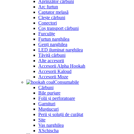
Aprinzător cărbuni
Arc furtun
Captator melasă
Clește cărbuni
Conectori
Coș transport cărbuni
Furculițe
Furtun narghilea
Genți narghilea
LED iluminat narghilea
Tăviță cărbuni
Alte accesorii
Accesorii Alpha Hookah
Accesorii Kaloud
Accesorii Moze
Consumabile
Cărbuni
Bile purjare
Folii și perforatoare
Garnituri
Muștiucuri
Perii și soluții de curățat
Site
Vas narghilea
XSchischa