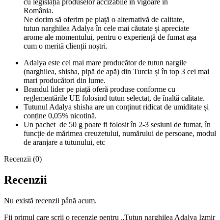
cu legislația produselor accizabile în vigoare în
România.
Ne dorim să oferim pe piață o alternativă de calitate,
tutun narghilea Adalya în cele mai căutate și apreciate
arome ale momentului, pentru o experiență de fumat așa
cum o merită clienții noștri.
Adalya este cel mai mare producător de tutun nargile
(narghilea, shisha, pipă de apă) din Turcia și în top 3 cei mai
mari producători din lume.
Brandul lider pe piață oferă produse conforme cu
reglementările UE folosind tutun selectat, de înaltă calitate.
Tutunul Adalya shisha are un conținut ridicat de umiditate și
conține 0,05% nicotină.
Un pachet de 50 g poate fi folosit în 2-3 sesiuni de fumat, în
funcție de mărimea creuzetului, numărului de persoane, modul
de aranjare a tutunului, etc
Recenzii (0)
Recenzii
Nu există recenzii până acum.
Fii primul care scrii o recenzie pentru „Tutun narghilea Adalya Izmir