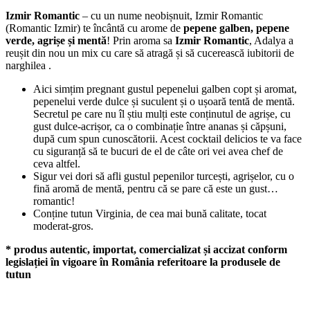
Izmir Romantic
– cu un nume neobișnuit, Izmir Romantic
(Romantic Izmir) te încântă cu arome de
pepene galben, pepene
verde, agrișe și mentă
! Prin aroma sa
Izmir Romantic
, Adalya a
reușit din nou un mix cu care să atragă și să cucerească iubitorii de
narghilea .
Aici simțim pregnant gustul pepenelui galben copt și aromat,
pepenelui verde dulce și suculent și o ușoară tentă de mentă.
Secretul pe care nu îl știu mulți este conținutul de agrișe, cu
gust dulce-acrișor, ca o combinație între ananas și căpșuni,
după cum spun cunoscătorii. Acest cocktail delicios te va face
cu siguranță să te bucuri de el de câte ori vei avea chef de
ceva altfel.
Sigur vei dori să afli gustul pepenilor turcești, agrișelor, cu o
fină aromă de mentă, pentru că se pare că este un gust…
romantic!
Conține tutun Virginia, de cea mai bună calitate, tocat
moderat-gros.
* produs autentic, importat, comercializat și accizat conform
legislației în vigoare în România referitoare la produsele de
tutun