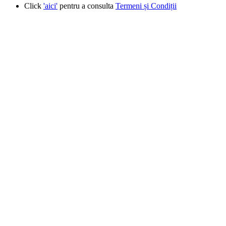
Click
'aici'
pentru a consulta
Termeni și Condiții
Produse similare
New
Vizualizare rapidă
Adaugă la favorite
Adaugă în coș
Tutun narghilea Adalya JK777 – 200g
Adalya
247,00
lei
New
Vizualizare rapidă
Adaugă la favorite
Adaugă în coș
Tutun narghilea Adalya Mi Amor – 200g
Adalya