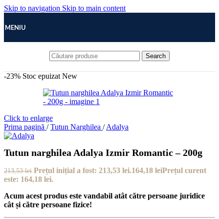
Skip to navigation
Skip to main content
MENIU
Search
-23%
Stoc epuizat
New
Click to enlarge
Prima pagină
/
Tutun Narghilea
/
Adalya
Tutun narghilea Adalya Izmir Romantic – 200g
Prețul inițial a fost: 213,53 lei.
164,18
lei
Prețul curent
213,53
lei
este: 164,18 lei.
Acum acest produs este vandabil atât către persoane juridice
cât și către persoane fizice!