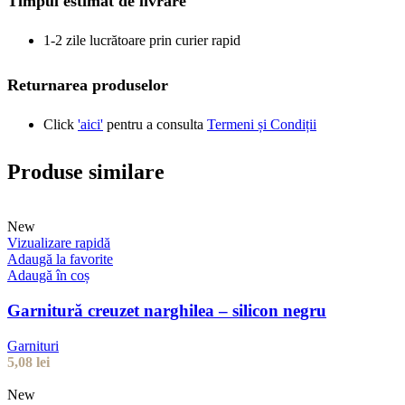
Timpul estimat de livrare
1-2 zile lucrătoare prin curier rapid
Returnarea produselor
Click
'aici'
pentru a consulta
Termeni și Condiții
Produse similare
New
Vizualizare rapidă
Adaugă la favorite
Adaugă în coș
Garnitură creuzet narghilea – silicon negru
Garnituri
5,08
lei
New