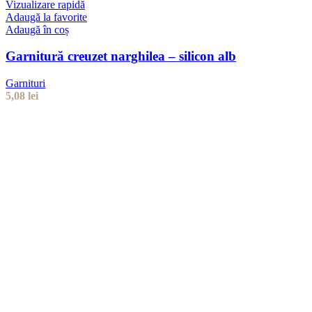
Vizualizare rapidă
Adaugă la favorite
Adaugă în coș
Garnitură creuzet narghilea – silicon alb
Garnituri
5,08
lei