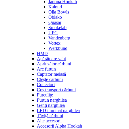
Japona Hookah
Kaloud
Olla Bowls
Oblako
Quasar
Smokelab
UPG
Vandenberg
Vortex
Werkbund
HMD
Apărătoare vânt
Aprinzător cărbuni
Arc furtun
Captator melasă
Clește cărbuni
Conectori
Coș transport cărbuni
Furculițe
Furtun narghilea
Genți narghilea
LED iluminat narghilea
Tăviță cărbuni
Alte accesorii
Accesorii Alpha Hookah