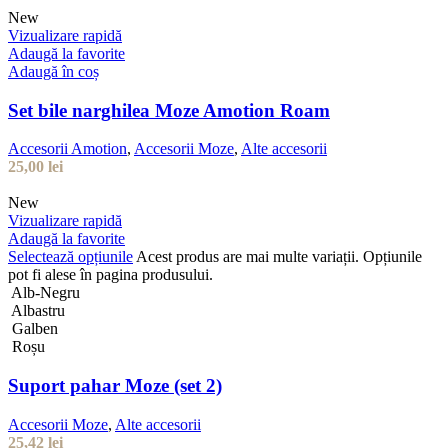
New
Vizualizare rapidă
Adaugă la favorite
Adaugă în coș
Set bile narghilea Moze Amotion Roam
Accesorii Amotion
,
Accesorii Moze
,
Alte accesorii
25,00
lei
New
Vizualizare rapidă
Adaugă la favorite
Selectează opțiunile
Acest produs are mai multe variații. Opțiunile
pot fi alese în pagina produsului.
Alb-Negru
Albastru
Galben
Roșu
Suport pahar Moze (set 2)
Accesorii Moze
,
Alte accesorii
25,42
lei