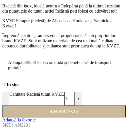
Racletă din inox, ideală pentru a îndepărta până la ultimul reziduu
din punguțele de tutun, astfel încât să poți folosi cu adevărat tot!
KVZE Scraper (racletă) de Aljoscha – Hookaze și Yannick –
Kvssel!
Împreună cei doi și-au dezvoltat propria racletă sub propriul lor
brand KVZE. Sunt utilizate materiale de cea mai înaltă calitate,
deoarece durabilitatea și calitatea sunt prioritatea de top la KVZE.
Adaugă
300,00
lei
la comandă și beneficiază de transport
gratuit!
În stoc
Cantitate Racletă tutun KVZE
-
+
ADAUGĂ ÎN COȘ
Adaugă la favorite
SKU:
AN2291