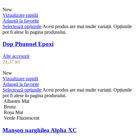
New
Vizualizare rapidă
Adaugă la favorite
Selectează opțiunile
Acest produs are mai multe variații. Opțiunile
pot fi alese în pagina produsului.
Dop Phunnel Epoxi
Alte accesorii
22,37
lei
New
Vizualizare rapidă
Adaugă la favorite
Selectează opțiunile
Acest produs are mai multe variații. Opțiunile
pot fi alese în pagina produsului.
Albastru Mat
Bronz
Roșu Mat
Verde Fluorescent
Manșon narghilea Alpha XC