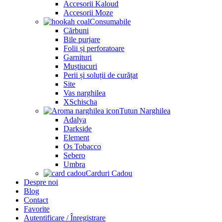
Accesorii Kaloud
Accesorii Moze
Consumabile
Cărbuni
Bile purjare
Folii și perforatoare
Garnituri
Muștiucuri
Perii și soluții de curățat
Site
Vas narghilea
XSchischa
Tutun Narghilea
Adalya
Darkside
Element
Os Tobacco
Sebero
Umbra
Carduri Cadou
Despre noi
Blog
Contact
Favorite
Autentificare / Înregistrare