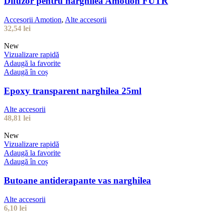
Difuzor pentru narghilea Amotion FUTR
Accesorii Amotion
,
Alte accesorii
32,54
lei
New
Vizualizare rapidă
Adaugă la favorite
Adaugă în coș
Epoxy transparent narghilea 25ml
Alte accesorii
48,81
lei
New
Vizualizare rapidă
Adaugă la favorite
Adaugă în coș
Butoane antiderapante vas narghilea
Alte accesorii
6,10
lei