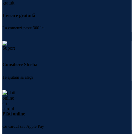
Livrare gratuită
La comenzi peste 300 lei
Consiliere Shisha
Te ajutăm să alegi
Plăți online
Cu cardul sau Apple Pay