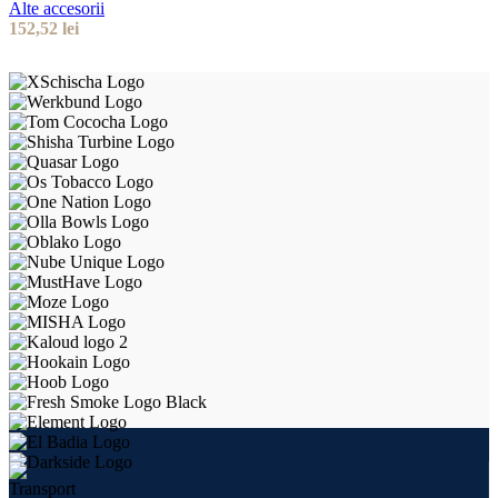
Alte accesorii
152,52
lei