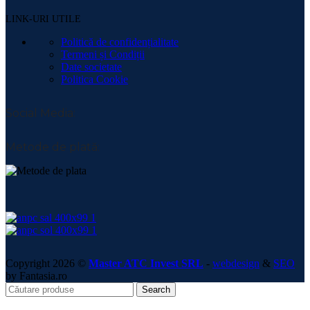
LINK-URI UTILE
Politică de confidențialitate
Termeni și Condiții
Date societate
Politica Cookie
Social Media:
Metode de plată:
Copyright 2026 ©
Master ATC Invest SRL
-
webdesign
&
SEO
by Fantasia.ro
Search