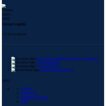
Livrare rapidă
1-2 zile lucrătoare
Str. Frederic Chopin 30B, Sector 2, București
+4 0724 664 885
+4 0729 998 728
contact@shishamaster.ro
INFO
Contact
Despre noi
Intrebări frecvente
Blog