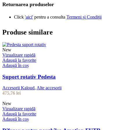
Returnarea produselor
Click
'aici'
pentru a consulta
Termeni și Condiții
Produse similare
New
Vizualizare rapidă
Adaugă la favorite
Adaugă în coș
Suport rotativ Pedesta
Accesorii Kaloud
,
Alte accesorii
475,76
lei
New
Vizualizare rapidă
Adaugă la favorite
Adaugă în coș