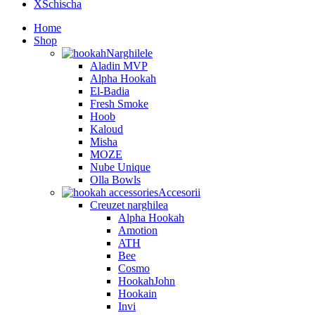
XSchischa
Home
Shop
Narghilele
Aladin MVP
Alpha Hookah
El-Badia
Fresh Smoke
Hoob
Kaloud
Misha
MOZE
Nube Unique
Olla Bowls
Accesorii
Creuzet narghilea
Alpha Hookah
Amotion
ATH
Bee
Cosmo
HookahJohn
Hookain
Invi