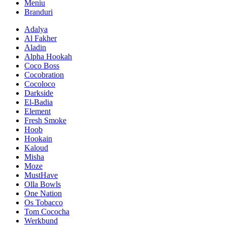
Meniu
Branduri
Adalya
Al Fakher
Aladin
Alpha Hookah
Coco Boss
Cocobration
Cocoloco
Darkside
El-Badia
Element
Fresh Smoke
Hoob
Hookain
Kaloud
Misha
Moze
MustHave
Olla Bowls
One Nation
Os Tobacco
Tom Cococha
Werkbund