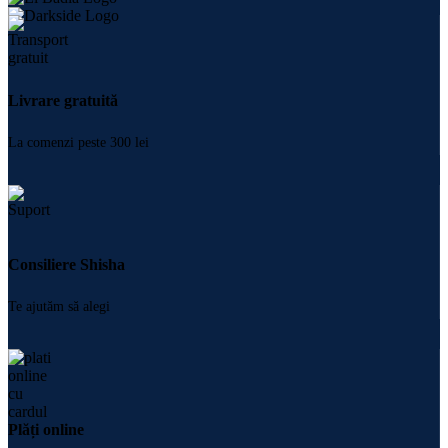
Livrare gratuită
La comenzi peste 300 lei
Consiliere Shisha
Te ajutăm să alegi
Plăți online