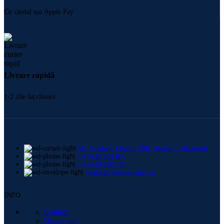
Cu cardul sau Apple Pay
Livrare rapidă
1-2 zile lucrătoare
Str. Frederic Chopin 30B, Sector 2, București
+4 0724 664 885
+4 0729 998 728
contact@shishamaster.ro
INFO
Contact
Despre noi