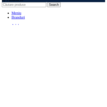
Search
Meniu
Branduri
Adalya
Al Fakher
Aladin
Alpha Hookah
Coco Boss
Cocobration
Cocoloco
Darkside
El-Badia
Element
Fresh Smoke
Hoob
Hookain
Kaloud
Misha
Moze
MustHave
Olla Bowls
One Nation