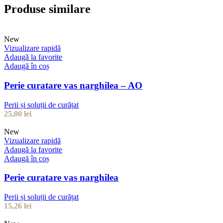
Produse similare
New
Vizualizare rapidă
Adaugă la favorite
Adaugă în coș
Perie curatare vas narghilea – AO
Perii și soluții de curățat
25,00
lei
New
Vizualizare rapidă
Adaugă la favorite
Adaugă în coș
Perie curatare vas narghilea
Perii și soluții de curățat
15,26
lei