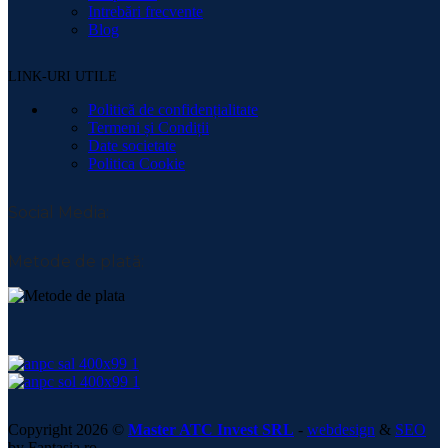
Intrebări frecvente
Blog
LINK-URI UTILE
Politică de confidențialitate
Termeni și Condiții
Date societate
Politica Cookie
Social Media:
Metode de plată:
Copyright 2026 ©
Master ATC Invest SRL
-
webdesign
&
SEO
by Fantasia.ro