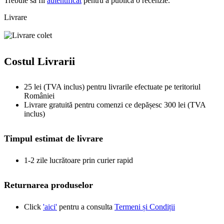
Trebuie să fii
autentificat
pentru a publica o recenzie.
Livrare
Costul Livrarii
25 lei (TVA inclus) pentru livrarile efectuate pe teritoriul
României
Livrare gratuită pentru comenzi ce depășesc 300 lei (TVA
inclus)
Timpul estimat de livrare
1-2 zile lucrătoare prin curier rapid
Returnarea produselor
Click
'aici'
pentru a consulta
Termeni și Condiții