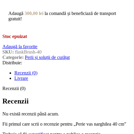
Adaugă
300,00
lei
la comandă și beneficiază de transport
gratuit!
Stoc epuizat
Adaugă la favorite
SKU:
flaskBrush-40
Categorie:
Perii și soluții de curățat
Distribuie:
Recenzii (0)
Livrare
Recenzii (0)
Recenzii
Nu există recenzii până acum.
Fii primul care scrii o recenzie pentru „Perie vas narghilea 40 cm”