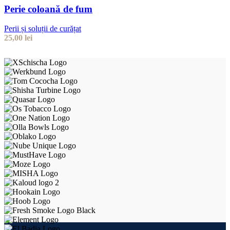
Perie coloană de fum
Perii și soluții de curățat
25,00
lei