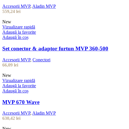
Accesorii MVP
,
Aladin MVP
559,24
lei
New
Vizualizare rapidă
Adaugă la favorite
Adaugă în coș
Set conector & adaptor furtun MVP 360-500
Accesorii MVP
,
Conectori
66,09
lei
New
Vizualizare rapidă
Adaugă la favorite
Adaugă în coș
MVP 670 Wave
Accesorii MVP
,
Aladin MVP
630,42
lei
New