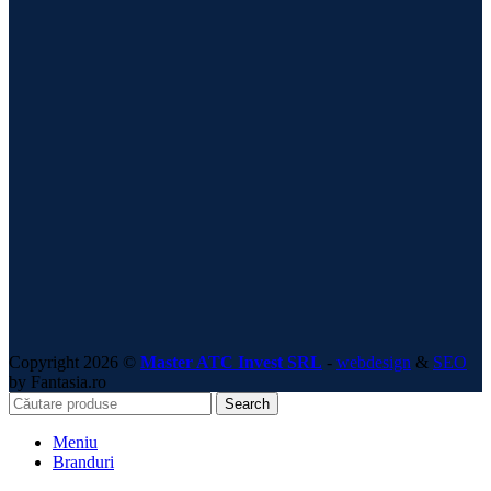
Copyright 2026 ©
Master ATC Invest SRL
-
webdesign
&
SEO
by Fantasia.ro
Search
Meniu
Branduri