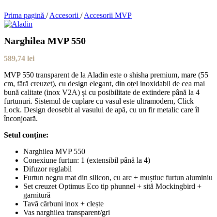
Prima pagină
/
Accesorii
/
Accesorii MVP
Narghilea MVP 550
589,74
lei
MVP 550 transparent de la Aladin este o shisha premium, mare (55
cm, fără creuzet), cu design elegant, din oțel inoxidabil de cea mai
bună calitate (inox V2A) și cu posibilitate de extindere până la 4
furtunuri. Sistemul de cuplare cu vasul este ultramodern, Click
Lock. Design deosebit al vasului de apă, cu un fir metalic care îl
înconjoară.
Setul conține:
Narghilea MVP 550
Conexiune furtun: 1 (extensibil până la 4)
Difuzor reglabil
Furtun negru mat din silicon, cu arc + muștiuc furtun aluminiu
Set creuzet Optimus Eco tip phunnel + sită Mockingbird +
garnitură
Tavă cărbuni inox + clește
Vas narghilea transparent/gri