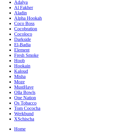
Adalya
Al Fakher
Aladin
Alpha Hookah
Coco Boss
Cocobration
Cocoloco
Darkside
El-Badia
Element
Fresh Smoke
Hoob
Hookain
Kaloud
Misha
Moze
MustHave
Olla Bowls
One Nation
Os Tobacco
Tom Cococha
Werkbund
XSchischa
Home