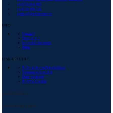
+4 0724 664 885
+4 0729 998 728
contact@shishamaster.ro
INFO
Contact
Despre noi
Intrebări frecvente
Blog
LINK-URI UTILE
Politică de confidențialitate
Termeni și Condiții
Date societate
Politica Cookie
Social Media:
Metode de plată: