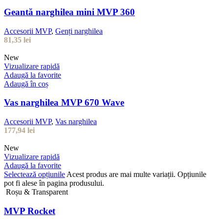
Geantă narghilea mini MVP 360
Accesorii MVP
,
Genți narghilea
81,35
lei
New
Vizualizare rapidă
Adaugă la favorite
Adaugă în coș
Vas narghilea MVP 670 Wave
Accesorii MVP
,
Vas narghilea
177,94
lei
New
Vizualizare rapidă
Adaugă la favorite
Selectează opțiunile
Acest produs are mai multe variații. Opțiunile
pot fi alese în pagina produsului.
Roșu & Transparent
MVP Rocket