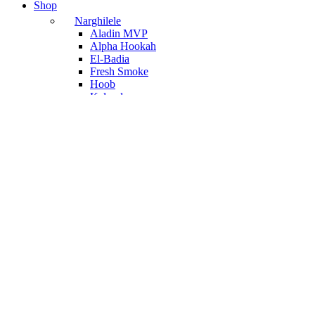
Shop
Narghilele
Aladin MVP
Alpha Hookah
El-Badia
Fresh Smoke
Hoob
Kaloud
Misha
MOZE
Nube Unique
Olla Bowls
Accesorii
Creuzet narghilea
Alpha Hookah
Amotion
ATH
Bee
Cosmo
HookahJohn
Hookain
Invi
Japona Hookah
Kaloud
Olla Bowls