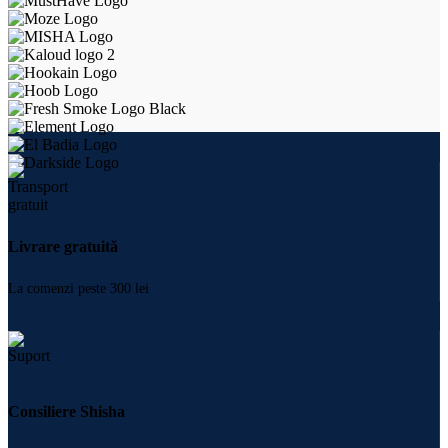
Livrare gratuită
La comenzi peste 300 lei
Consiliere Shisha