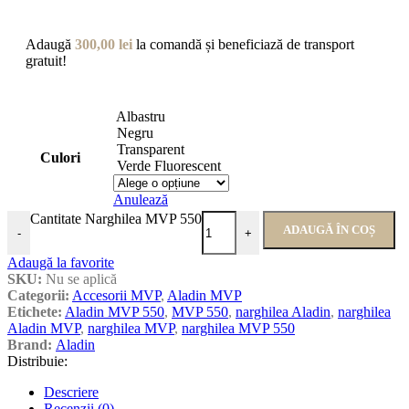
Adaugă
300,00
lei
la comandă și beneficiază de transport
gratuit!
Albastru
Negru
Transparent
Culori
Verde Fluorescent
Anulează
Cantitate Narghilea MVP 550
ADAUGĂ ÎN COȘ
-
+
Adaugă la favorite
SKU:
Nu se aplică
Categorii:
Accesorii MVP
,
Aladin MVP
Etichete:
Aladin MVP 550
,
MVP 550
,
narghilea Aladin
,
narghilea
Aladin MVP
,
narghilea MVP
,
narghilea MVP 550
Brand:
Aladin
Distribuie:
Descriere
Recenzii (0)