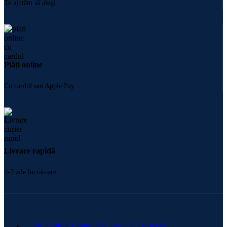
Te ajutăm să alegi
Plăți online
Cu cardul sau Apple Pay
Livrare rapidă
1-2 zile lucrătoare
Str. Frederic Chopin 30B, Sector 2, București