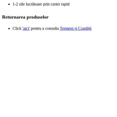
1-2 zile lucrătoare prin curier rapid
Returnarea produselor
Click
'aici'
pentru a consulta
Termeni și Condiții
Produse similare
New
Vizualizare rapidă
Adaugă la favorite
Adaugă în coș
Narghilea Alpha Hookah SMART Box
Alpha Hookah
980,00
lei