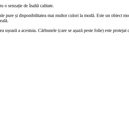
o senzație de înaltă calitate.
e sale pure și disponibilitatea mai multor culori la modă. Este un obiect m
eală.
ea ușoară a acestuia. Cărbunele (care se așază peste folie) este protejat