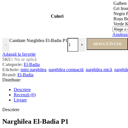
Galben
Gri Iron
Negru 
Culori
Roșu B
Verde K
Anuleaz
Cantitate Narghilea El-Badia P1
ADAUGĂ ÎN COȘ
-
+
Adaugă la favorite
SKU:
Nu se aplică
Categorie:
El-Badia
Etichete:
mini narghilea
,
narghilea compactă
,
narghilea mică
,
narghil
Brand:
El-Badia
Distribuie:
Descriere
Recenzii (0)
Livrare
Descriere
Narghilea El-Badia P1