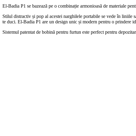
El-Badia P1 se bazează pe o combinație armonioasă de materiale pentru 
Stilul distractiv și pop al acestei narghilele portabile se vede în liniil
te duci. El-Badia P1 are un design unic și modern pentru o prindere id
Sistemul patentat de bobină pentru furtun este perfect pentru depozitar