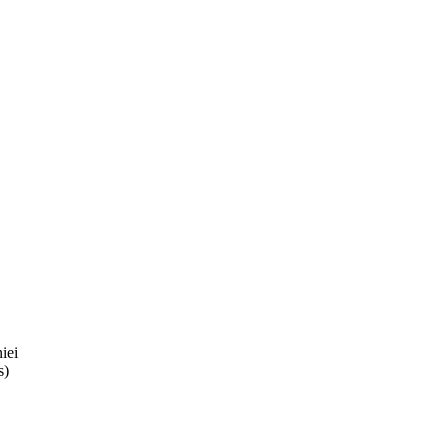
iei
s)