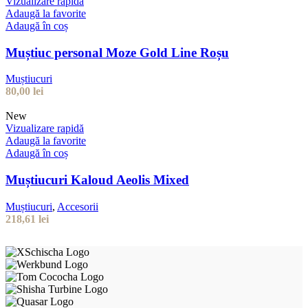
Vizualizare rapidă
Adaugă la favorite
Adaugă în coș
Muștiuc personal Moze Gold Line Roșu
Muștiucuri
80,00
lei
New
Vizualizare rapidă
Adaugă la favorite
Adaugă în coș
Muștiucuri Kaloud Aeolis Mixed
Muștiucuri
,
Accesorii
218,61
lei