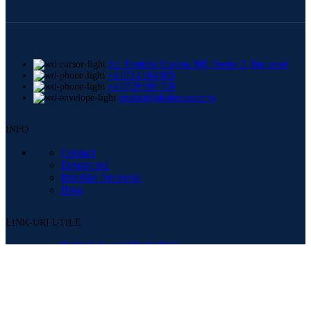
Str. Frederic Chopin 30B, Sector 2, București
+4 0724 664 885
+4 0729 998 728
contact@shishamaster.ro
INFO
Contact
Despre noi
Intrebări frecvente
Blog
LINK-URI UTILE
Politică de confidențialitate
Termeni și Condiții
Date societate
Politica Cookie