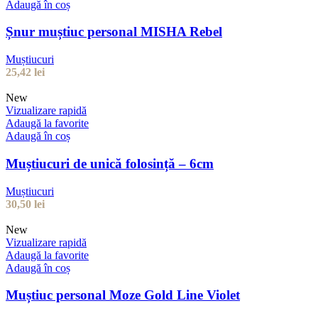
Adaugă în coș
Șnur muștiuc personal MISHA Rebel
Muștiucuri
25,42
lei
New
Vizualizare rapidă
Adaugă la favorite
Adaugă în coș
Muștiucuri de unică folosință – 6cm
Muștiucuri
30,50
lei
New
Vizualizare rapidă
Adaugă la favorite
Adaugă în coș
Muștiuc personal Moze Gold Line Violet