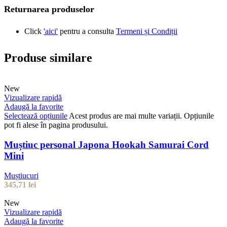
Returnarea produselor
Click
'aici'
pentru a consulta
Termeni și Condiții
Produse similare
New
Vizualizare rapidă
Adaugă la favorite
Selectează opțiunile
Acest produs are mai multe variații. Opțiunile
pot fi alese în pagina produsului.
Muștiuc personal Japona Hookah Samurai Cord
Mini
Muștiucuri
345,71
lei
New
Vizualizare rapidă
Adaugă la favorite