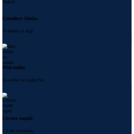
Consiliere Shisha
Te ajutăm să alegi
Plăți online
Cu cardul sau Apple Pay
Livrare rapidă
1-2 zile lucrătoare