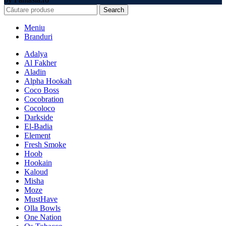
Search
Meniu
Branduri
Adalya
Al Fakher
Aladin
Alpha Hookah
Coco Boss
Cocobration
Cocoloco
Darkside
El-Badia
Element
Fresh Smoke
Hoob
Hookain
Kaloud
Misha
Moze
MustHave
Olla Bowls
One Nation