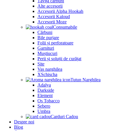
Tăviță cărbuni
Alte accesorii
Accesorii Alpha Hookah
Accesorii Kaloud
Accesorii Moze
Consumabile
Cărbuni
Bile purjare
Folii și perforatoare
Garnituri
Muștiucuri
Perii și soluții de curățat
Site
Vas narghilea
XSchischa
Tutun Narghilea
Adalya
Darkside
Element
Os Tobacco
Sebero
Umbra
Carduri Cadou
Despre noi
Blog