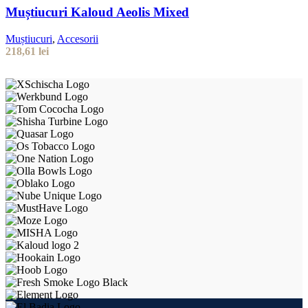
Muștiucuri Kaloud Aeolis Mixed
Muștiucuri
,
Accesorii
218,61
lei