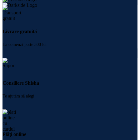
Livrare gratuită
La comenzi peste 300 lei
Consiliere Shisha
Te ajutăm să alegi
Plăți online