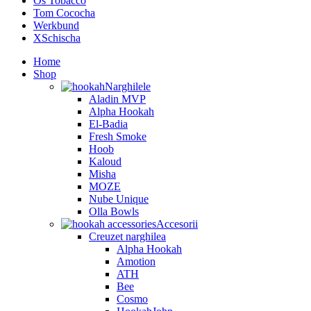
Os Tobacco
Tom Cococha
Werkbund
XSchischa
Home
Shop
Narghilele
Aladin MVP
Alpha Hookah
El-Badia
Fresh Smoke
Hoob
Kaloud
Misha
MOZE
Nube Unique
Olla Bowls
Accesorii
Creuzet narghilea
Alpha Hookah
Amotion
ATH
Bee
Cosmo