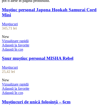
pot fi alese în pagina produsului.
Muștiuc personal Japona Hookah Samurai Cord
Mini
Muștiucuri
345,71
lei
New
Vizualizare rapidă
Adaugă la favorite
Adaugă în coș
Șnur muștiuc personal MISHA Rebel
Muștiucuri
25,42
lei
New
Vizualizare rapidă
Adaugă la favorite
Adaugă în coș
Muștiucuri de unică folosință – 6cm