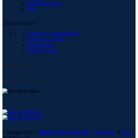
Intrebări frecvente
Blog
LINK-URI UTILE
Politică de confidențialitate
Termeni și Condiții
Date societate
Politica Cookie
Social Media:
Metode de plată:
Copyright 2026 ©
Master ATC Invest SRL
-
webdesign
&
SEO
by Fantasia.ro