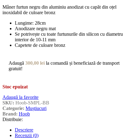
Mâner furtun negru din aluminiu anodizat cu capăt din oțel
inoxidabil de culoare bronz
Lungime: 28cm
Anodizare negru mat
Se potrivește cu toate furtunurile din silicon cu diametru
interior de 10-11 mm
Capetete de culoare bronz
Adaugă
300,00
lei
la comandă și beneficiază de transport
gratuit!
Stoc epuizat
Adaugă la favorite
SKU:
Hoob-SMPL-BB
Categorie:
Muștiucuri
Brand:
Hoob
Distribuie:
Descriere
Recenzii (0)