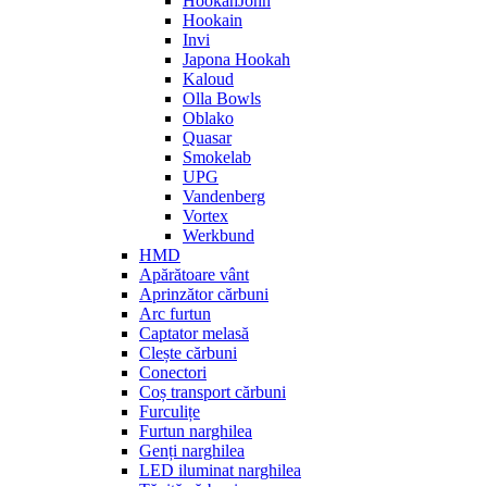
HookahJohn
Hookain
Invi
Japona Hookah
Kaloud
Olla Bowls
Oblako
Quasar
Smokelab
UPG
Vandenberg
Vortex
Werkbund
HMD
Apărătoare vânt
Aprinzător cărbuni
Arc furtun
Captator melasă
Clește cărbuni
Conectori
Coș transport cărbuni
Furculițe
Furtun narghilea
Genți narghilea
LED iluminat narghilea