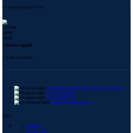
Cu cardul sau Apple Pay
Livrare rapidă
1-2 zile lucrătoare
Str. Frederic Chopin 30B, Sector 2, București
+4 0724 664 885
+4 0729 998 728
contact@shishamaster.ro
INFO
Contact
Despre noi