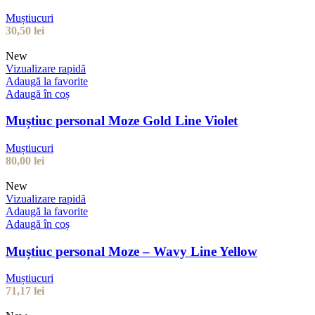
Muștiucuri
30,50
lei
New
Vizualizare rapidă
Adaugă la favorite
Adaugă în coș
Muștiuc personal Moze Gold Line Violet
Muștiucuri
80,00
lei
New
Vizualizare rapidă
Adaugă la favorite
Adaugă în coș
Muștiuc personal Moze – Wavy Line Yellow
Muștiucuri
71,17
lei