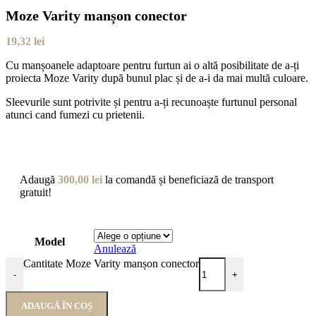
Moze Varity manșon conector
19,32
lei
Cu manșoanele adaptoare pentru furtun ai o altă posibilitate de a-ți
proiecta Moze Varity după bunul plac și de a-i da mai multă culoare.
Sleevurile sunt potrivite și pentru a-ți recunoaște furtunul personal
atunci cand fumezi cu prietenii.
Adaugă
300,00
lei
la comandă și beneficiază de transport
gratuit!
Model
Anulează
Cantitate Moze Varity manșon conector
-
+
ADAUGĂ ÎN COȘ