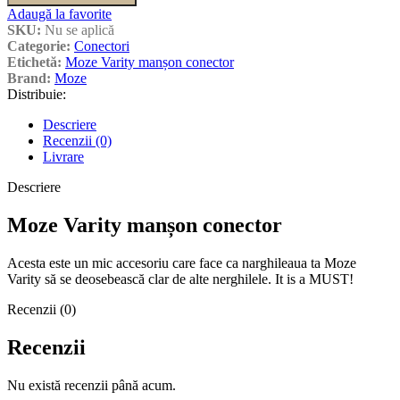
Adaugă la favorite
SKU:
Nu se aplică
Categorie:
Conectori
Etichetă:
Moze Varity manșon conector
Brand:
Moze
Distribuie:
Descriere
Recenzii (0)
Livrare
Descriere
Moze Varity manșon conector
Acesta este un mic accesoriu care face ca narghileaua ta Moze
Varity să se deosebească clar de alte nerghilele. It is a MUST!
Recenzii (0)
Recenzii
Nu există recenzii până acum.