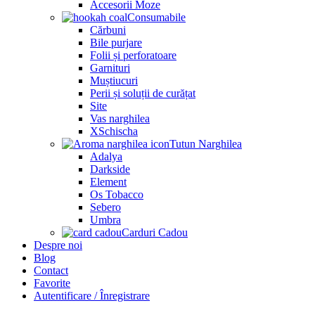
Accesorii Moze
Consumabile
Cărbuni
Bile purjare
Folii și perforatoare
Garnituri
Muștiucuri
Perii și soluții de curățat
Site
Vas narghilea
XSchischa
Tutun Narghilea
Adalya
Darkside
Element
Os Tobacco
Sebero
Umbra
Carduri Cadou
Despre noi
Blog
Contact
Favorite
Autentificare / Înregistrare