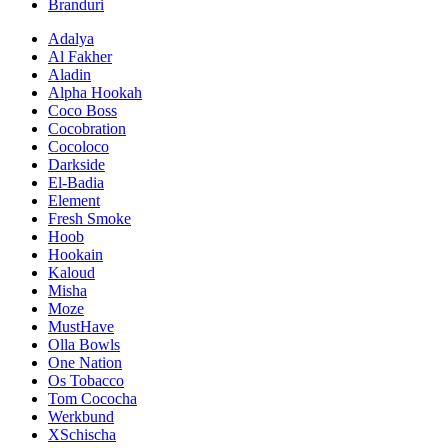
Branduri
Adalya
Al Fakher
Aladin
Alpha Hookah
Coco Boss
Cocobration
Cocoloco
Darkside
El-Badia
Element
Fresh Smoke
Hoob
Hookain
Kaloud
Misha
Moze
MustHave
Olla Bowls
One Nation
Os Tobacco
Tom Cococha
Werkbund
XSchischa