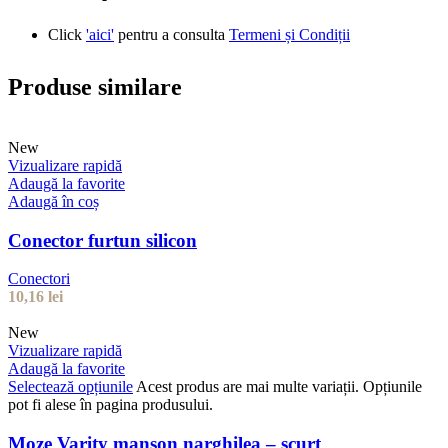
Click
'aici'
pentru a consulta
Termeni și Condiții
Produse similare
New
Vizualizare rapidă
Adaugă la favorite
Adaugă în coș
Conector furtun silicon
Conectori
10,16
lei
New
Vizualizare rapidă
Adaugă la favorite
Selectează opțiunile
Acest produs are mai multe variații. Opțiunile
pot fi alese în pagina produsului.
Moze Varity manșon narghilea – scurt