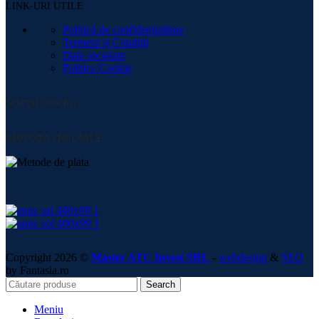
LINK-URI UTILE
Politică de confidențialitate
Termeni și Condiții
Date societate
Politica Cookie
Social Media:
Metode de plată:
Copyright 2026 ©
Master ATC Invest SRL
-
webdesign
&
SEO
by Fantasia.ro
Search
Meniu