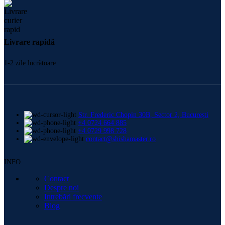
Livrare rapidă
1-2 zile lucrătoare
Str. Frederic Chopin 30B, Sector 2, București
+4 0724 664 885
+4 0729 998 728
contact@shishamaster.ro
INFO
Contact
Despre noi
Intrebări frecvente
Blog