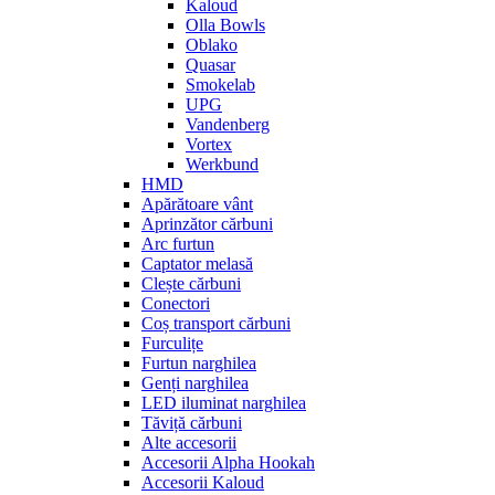
Kaloud
Olla Bowls
Oblako
Quasar
Smokelab
UPG
Vandenberg
Vortex
Werkbund
HMD
Apărătoare vânt
Aprinzător cărbuni
Arc furtun
Captator melasă
Clește cărbuni
Conectori
Coș transport cărbuni
Furculițe
Furtun narghilea
Genți narghilea
LED iluminat narghilea
Tăviță cărbuni
Alte accesorii
Accesorii Alpha Hookah
Accesorii Kaloud