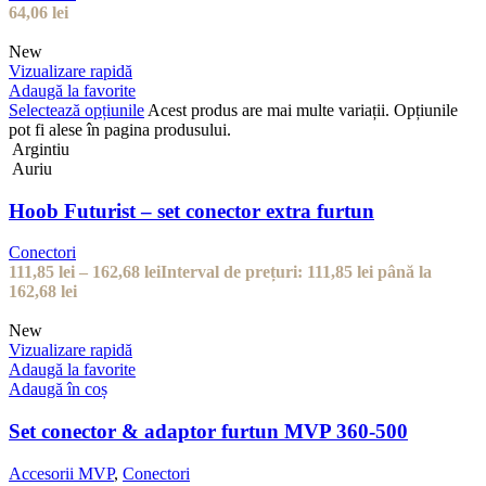
64,06
lei
New
Vizualizare rapidă
Adaugă la favorite
Selectează opțiunile
Acest produs are mai multe variații. Opțiunile
pot fi alese în pagina produsului.
Argintiu
Auriu
Hoob Futurist – set conector extra furtun
Conectori
111,85
lei
–
162,68
lei
Interval de prețuri: 111,85 lei până la
162,68 lei
New
Vizualizare rapidă
Adaugă la favorite
Adaugă în coș
Set conector & adaptor furtun MVP 360-500
Accesorii MVP
,
Conectori