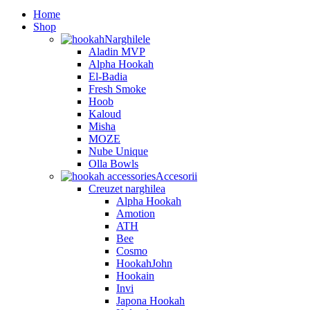
Home
Shop
Narghilele
Aladin MVP
Alpha Hookah
El-Badia
Fresh Smoke
Hoob
Kaloud
Misha
MOZE
Nube Unique
Olla Bowls
Accesorii
Creuzet narghilea
Alpha Hookah
Amotion
ATH
Bee
Cosmo
HookahJohn
Hookain
Invi
Japona Hookah