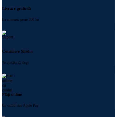
Livrare gratuită
La comenzi peste 300 lei
Consiliere Shisha
Te ajutăm să alegi
Plăți online
Cu cardul sau Apple Pay