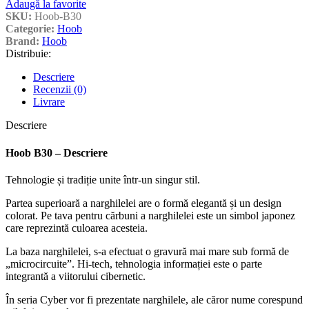
Adaugă la favorite
SKU:
Hoob-B30
Categorie:
Hoob
Brand:
Hoob
Distribuie:
Descriere
Recenzii (0)
Livrare
Descriere
Hoob B30 – Descriere
Tehnologie și tradiție unite într-un singur stil.
Partea superioară a narghilelei are o formă elegantă și un design
colorat. Pe tava pentru cărbuni a narghilelei este un simbol japonez
care reprezintă culoarea acesteia.
La baza narghilelei, s-a efectuat o gravură mai mare sub formă de
„microcircuite”. Hi-tech, tehnologia informației este o parte
integrantă a viitorului cibernetic.
În seria Cyber ​​vor fi prezentate narghilele, ale căror nume corespund