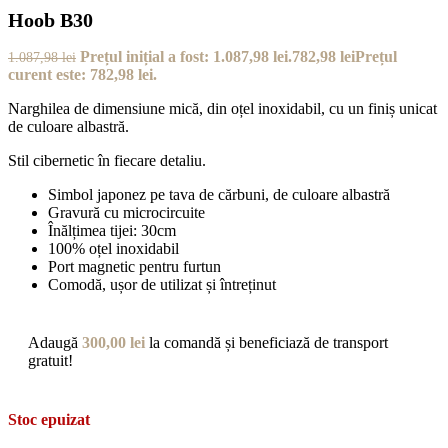
Hoob B30
Prețul inițial a fost: 1.087,98 lei.
782,98
lei
Prețul
1.087,98
lei
curent este: 782,98 lei.
Narghilea de dimensiune mică, din oțel inoxidabil, cu un finiș unicat
de culoare albastră.
Stil cibernetic în fiecare detaliu.
Simbol japonez pe tava de cărbuni, de culoare albastră
Gravură cu microcircuite
Înălțimea tijei: 30cm
100% oțel inoxidabil
Port magnetic pentru furtun
Comodă, ușor de utilizat și întreținut
Adaugă
300,00
lei
la comandă și beneficiază de transport
gratuit!
Stoc epuizat