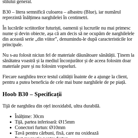
stilului general.
B30 – litera semnifică culoarea – albastru (Blue), iar numărul
reprezintă înălțimea narghilelei în centimetri.
În lucrările scriitorilor futuriști, oamenii și lucrurile nu mai primesc
nume și devin obiecte, așa că am decis să ne ocupăm de narghilelele
din această serie „din viitor”, denumindu-le după caracteristicile lor
principale.
Nu s-au folosit niciun fel de materiale dăunătoare sănătății. Ținem la
sănătatea voastră și la mediul înconjurător și de aceea folosim doar
materiale pure și nu folosim vopseluri.
Fiecare narghilea trece testul calității înainte de a ajunge la client,
pentru a putea beneficia de cele mai bune narghilele de pe piață.
Hoob B30 – Specificații
Tijă de narghilea din oțel inoxidabil, ultra durabilă.
Înălțime: 30cm
Tijă, partea inferioară: Ø15mm
Conectori furtun: Ø10mm
Tavă ​​pentru cărbuni, fixă, care nu oxidează