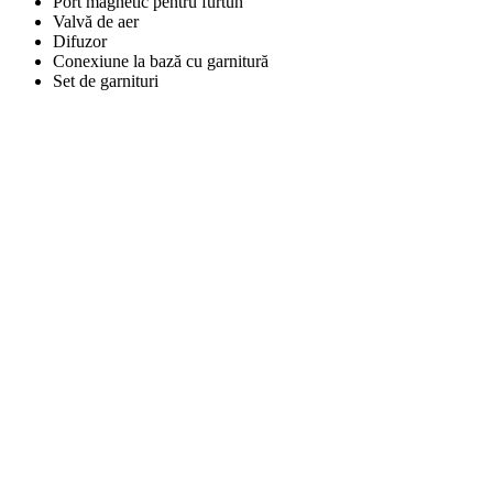
Port magnetic pentru furtun
Valvă de aer
Difuzor
Conexiune la bază cu garnitură
Set de garnituri