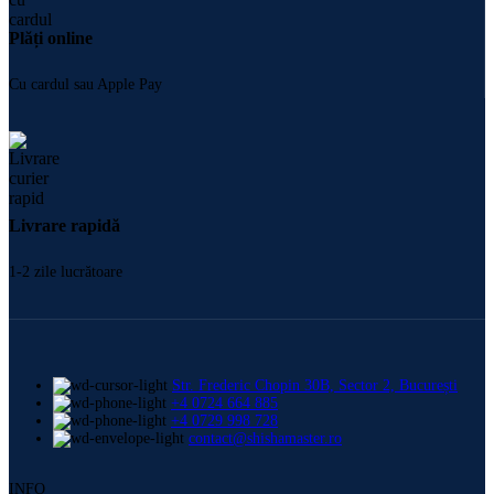
Plăți online
Cu cardul sau Apple Pay
Livrare rapidă
1-2 zile lucrătoare
Str. Frederic Chopin 30B, Sector 2, București
+4 0724 664 885
+4 0729 998 728
contact@shishamaster.ro
INFO