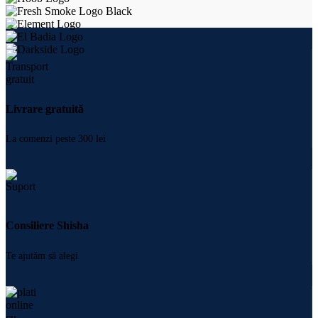
Livrare gratuită
La comenzi peste 300 lei
Consiliere Shisha
Te ajutăm să alegi