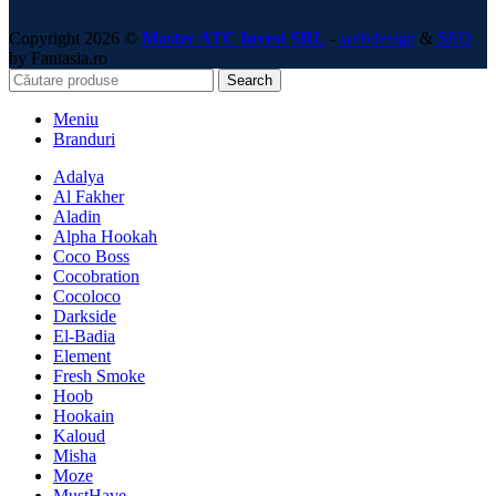
Copyright 2026 ©
Master ATC Invest SRL
-
webdesign
&
SEO
by Fantasia.ro
Search
Meniu
Branduri
Adalya
Al Fakher
Aladin
Alpha Hookah
Coco Boss
Cocobration
Cocoloco
Darkside
El-Badia
Element
Fresh Smoke
Hoob
Hookain
Kaloud
Misha
Moze
MustHave