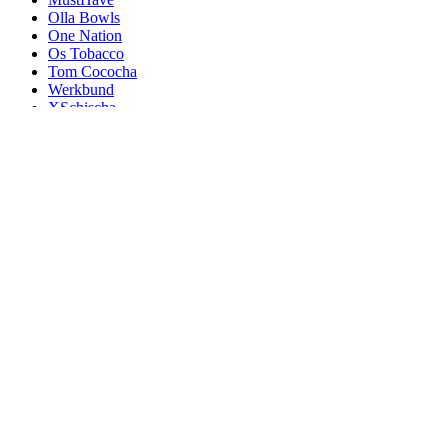
Olla Bowls
One Nation
Os Tobacco
Tom Cococha
Werkbund
XSchischa
Home
Shop
Narghilele
Aladin MVP
Alpha Hookah
El-Badia
Fresh Smoke
Hoob
Kaloud
Misha
MOZE
Nube Unique
Olla Bowls
Accesorii
Creuzet narghilea
Alpha Hookah
Amotion
ATH