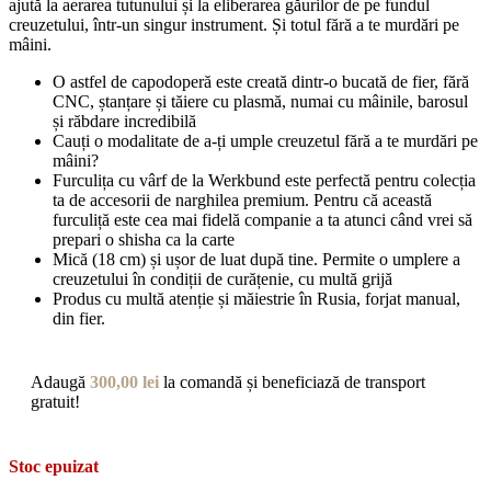
ajută la aerarea tutunului și la eliberarea găurilor de pe fundul
creuzetului, într-un singur instrument. Și totul fără a te murdări pe
mâini.
O astfel de capodoperă este creată dintr-o bucată de fier, fără
CNC, ștanțare și tăiere cu plasmă, numai cu mâinile, barosul
și răbdare incredibilă
Cauți o modalitate de a-ți umple creuzetul fără a te murdări pe
mâini?
Furculița cu vârf de la Werkbund este perfectă pentru colecția
ta de accesorii de narghilea premium. Pentru că această
furculiță este cea mai fidelă companie a ta atunci când vrei să
prepari o shisha ca la carte
Mică (18 cm) și ușor de luat după tine. Permite o umplere a
creuzetului în condiții de curățenie, cu multă grijă
Produs cu multă atenție și măiestrie în Rusia, forjat manual,
din fier.
Adaugă
300,00
lei
la comandă și beneficiază de transport
gratuit!
Stoc epuizat