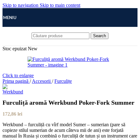
Skip to navigation
Skip to main content
MENIU
Search
Stoc epuizat
New
Click to enlarge
Prima pagină
/
Accesorii
/
Furculițe
Furculiță aromă Werkbund Poker-Fork Summer
172,86
lei
Werkbund – furculiță cu vîrf model Sumer – sumerian (pare să
copieze stilul sumerian de acum câteva mii de ani) este forjată
manual în Rusia și combină o furculiță de tutun și un instrument care