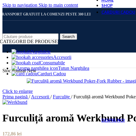
HOME
Skip to navigation
Skip to main content
SHOP
CARDURI CADOU
TRANSPORT GRATUIT LA COMENZI PESTE 300 LEI
CARD 
Search
CATEGORII DE PRODUSE
Narghilele
Accesorii
CARD 
Consumabile
Tutun Narghilea
Stoc epuizat
New
Carduri Cadou
CARD 
Click to enlarge
Prima pagină
/
Accesorii
/
Furculițe
/
Furculiță aromă Werkbund Poke
CARD 
Furculiță aromă Werkbund P
DESPRE NOI
172,86
lei