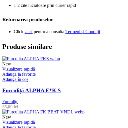
1-2 zile lucrătoare prin curier rapid
Returnarea produselor
Click
'aici'
pentru a consulta
Termeni și Condiții
Produse similare
New
Vizualizare rapidă
Adaugă la favorite
Adaugă în coș
Furculiță ALPHA F*K S
Furculițe
35,00
lei
New
Vizualizare rapidă
Adaugă la favorite