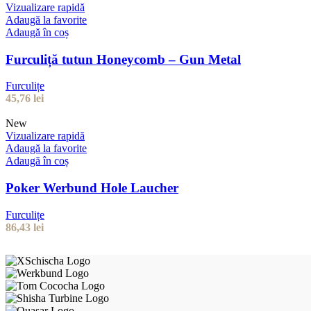
Vizualizare rapidă
Adaugă la favorite
Adaugă în coș
Furculiță tutun Honeycomb – Gun Metal
Furculițe
45,76
lei
New
Vizualizare rapidă
Adaugă la favorite
Adaugă în coș
Poker Werbund Hole Laucher
Furculițe
86,43
lei