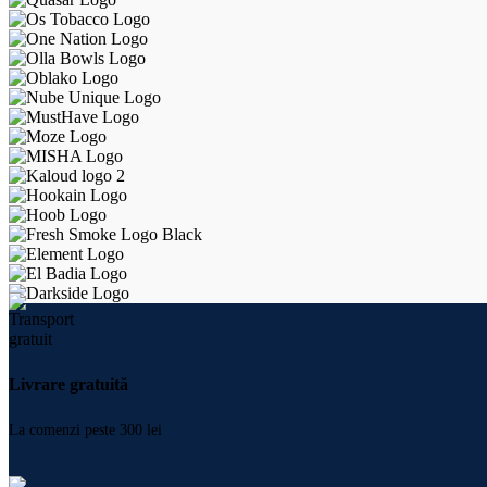
Livrare gratuită
La comenzi peste 300 lei