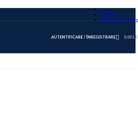
BLOG
CONTACT
ÎNTREBĂRI FRECVENT
AUTENTIFICARE / ÎNREGISTRARE
0,00
LE