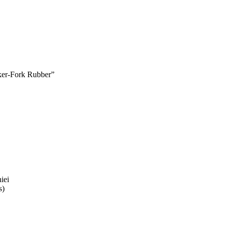
oker-Fork Rubber”
iei
s)