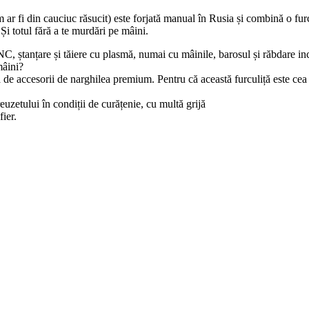
 fi din cauciuc răsucit) este forjată manual în Rusia și combină o furcul
Și totul fără a te murdări pe mâini.
NC, ștanțare și tăiere cu plasmă, numai cu mâinile, barosul și răbdare in
mâini?
 de accesorii de narghilea premium. Pentru că această furculiță este cea 
uzetului în condiții de curățenie, cu multă grijă
fier.