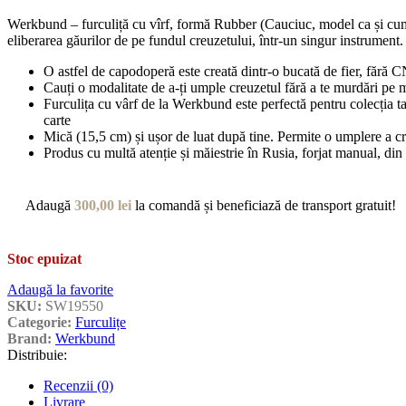
Werkbund – furculiță cu vîrf, formă Rubber (Cauciuc, model ca și cum ar
eliberarea găurilor de pe fundul creuzetului, într-un singur instrument. 
O astfel de capodoperă este creată dintr-o bucată de fier, fără C
Cauți o modalitate de a-ți umple creuzetul fără a te murdări pe 
Furculița cu vârf de la Werkbund este perfectă pentru colecția ta
carte
Mică (15,5 cm) și ușor de luat după tine. Permite o umplere a cre
Produs cu multă atenție și măiestrie în Rusia, forjat manual, din 
Adaugă
300,00
lei
la comandă și beneficiază de transport gratuit!
Stoc epuizat
Adaugă la favorite
SKU:
SW19550
Categorie:
Furculițe
Brand:
Werkbund
Distribuie:
Recenzii (0)
Livrare