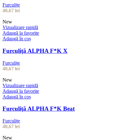
Furculițe
40,67
lei
New
Vizualizare rapidă
Adaugă la favorite
Adaugă în coș
Furculiţă ALPHA F*K X
Furculițe
40,67
lei
New
Vizualizare rapidă
Adaugă la favorite
Adaugă în coș
Furculiţă ALPHA F*K Beat
Furculițe
40,67
lei
New