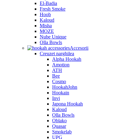
El-Badia
Fresh Smoke
Hoob
Kaloud
Misha
MOZE
Nube Unique
Olla Bowls
Accesorii
Creuzet narghilea
Alpha Hookah
Amotion
ATH
Bee
Cosmo
HookahJohn
Hookain
Invi
Japona Hookah
Kaloud
Olla Bowls
Oblako
Quasar
Smokelab
UPG