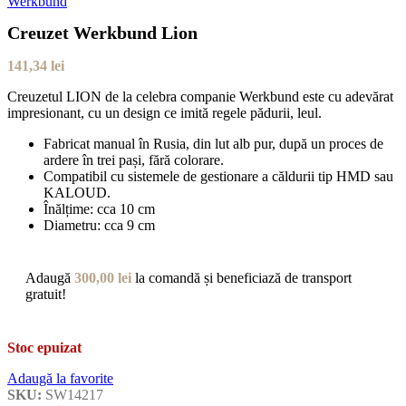
Creuzet Werkbund Lion
141,34
lei
Creuzetul LION de la celebra companie Werkbund este cu adevărat
impresionant, cu un design ce imită regele pădurii, leul.
Fabricat manual în Rusia, din lut alb pur, după un proces de
ardere în trei pași, fără colorare.
Compatibil cu sistemele de gestionare a căldurii tip HMD sau
KALOUD.
Înălțime: cca 10 cm
Diametru: cca 9 cm
Adaugă
300,00
lei
la comandă și beneficiază de transport
gratuit!
Stoc epuizat
Adaugă la favorite
SKU:
SW14217