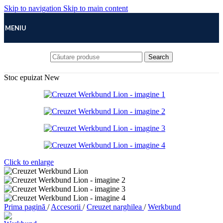
Skip to navigation
Skip to main content
MENIU
Search
Stoc epuizat
New
Click to enlarge
Prima pagină
/
Accesorii
/
Creuzet narghilea
/
Werkbund