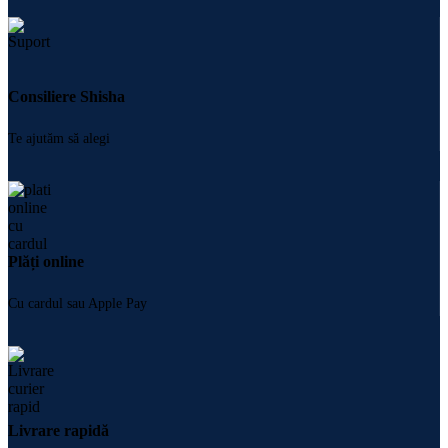
Consiliere Shisha
Te ajutăm să alegi
Plăți online
Cu cardul sau Apple Pay
Livrare rapidă