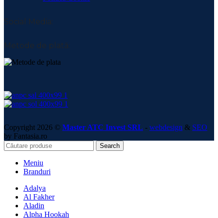
Social Media:
Metode de plată:
Copyright 2026 ©
Master ATC Invest SRL
-
webdesign
&
SEO
by Fantasia.ro
Search
Meniu
Branduri
Adalya
Al Fakher
Aladin
Alpha Hookah