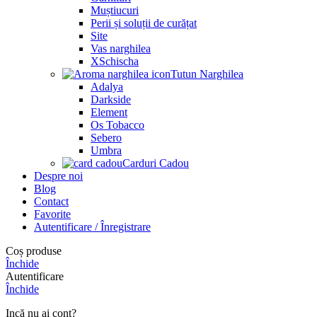
Muștiucuri
Perii și soluții de curățat
Site
Vas narghilea
XSchischa
Tutun Narghilea
Adalya
Darkside
Element
Os Tobacco
Sebero
Umbra
Carduri Cadou
Despre noi
Blog
Contact
Favorite
Autentificare / Înregistrare
Coș produse
Închide
Autentificare
Închide
Incă nu ai cont?