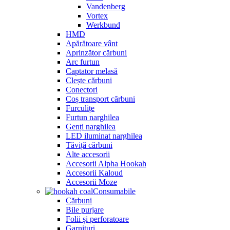
Vandenberg
Vortex
Werkbund
HMD
Apărătoare vânt
Aprinzător cărbuni
Arc furtun
Captator melasă
Clește cărbuni
Conectori
Coș transport cărbuni
Furculițe
Furtun narghilea
Genți narghilea
LED iluminat narghilea
Tăviță cărbuni
Alte accesorii
Accesorii Alpha Hookah
Accesorii Kaloud
Accesorii Moze
Consumabile
Cărbuni
Bile purjare
Folii și perforatoare
Garnituri