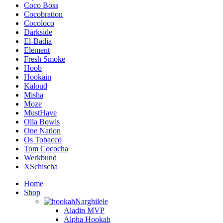
Coco Boss
Cocobration
Cocoloco
Darkside
El-Badia
Element
Fresh Smoke
Hoob
Hookain
Kaloud
Misha
Moze
MustHave
Olla Bowls
One Nation
Os Tobacco
Tom Cococha
Werkbund
XSchischa
Home
Shop
Narghilele
Aladin MVP
Alpha Hookah