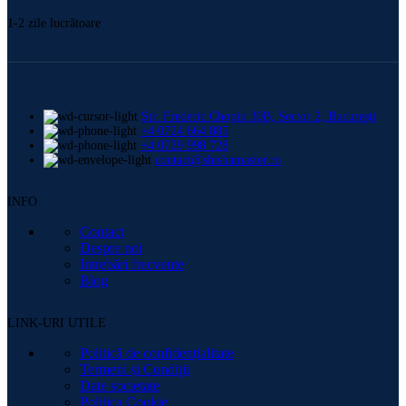
1-2 zile lucrătoare
Str. Frederic Chopin 30B, Sector 2, București
+4 0724 664 885
+4 0729 998 728
contact@shishamaster.ro
INFO
Contact
Despre noi
Intrebări frecvente
Blog
LINK-URI UTILE
Politică de confidențialitate
Termeni și Condiții
Date societate
Politica Cookie