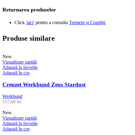
Returnarea produselor
Click
'aici'
pentru a consulta
Termeni și Condiții
Produse similare
New
Vizualizare rapidă
Adaugă la favorite
Adaugă în coș
Creuzet Werkbund Zeus Stardust
Werkbund
157,60
lei
New
Vizualizare rapidă
Adaugă la favorite
Adaugă în coș