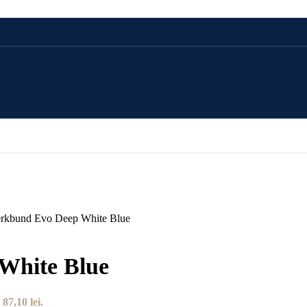
CADOU 100 LEI
CADOU 250 LEI
CADOU 500 LEI
erkbund Evo Deep White Blue
CADOU 1000 LEI
White Blue
 87,10 lei.