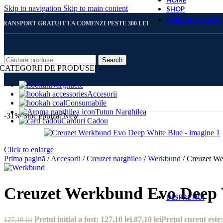
HOME
Skip to navigation
Skip to main content
SHOP
CARDURI CADOU
TRANSPORT GRATUIT LA COMENZI PESTE 300 LEI
CARD 
Search
CATEGORII DE PRODUSE
Narghilele
Accesorii
CARD 
Consumabile
Tutun Narghilea
-31%
Stoc epuizat
New
Carduri Cadou
CARD 
Click to enlarge
Prima pagină
/
Accesorii
/
Creuzet narghilea
/
Werkbund
/
Creuzet W
CARD 
Creuzet Werkbund Evo Deep 
DESPRE NOI
Prețul inițial a fost: 127,10 lei.
87,10
lei
Prețul curent este:
127,10
lei