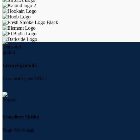
Livrare gratuită
La comenzi peste 300 lei
Consiliere Shisha
Te ajutăm să alegi