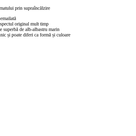
matului prin supraîncălzire
 emailată
aspectul original mult timp
ie superbă de alb-albastru marin
ic și poate diferi ca formă și culoare