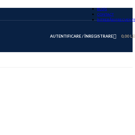
BLOG
CONTACT
ÎNTREBĂRI FRECVENT
AUTENTIFICARE / ÎNREGISTRARE
0,00
LE