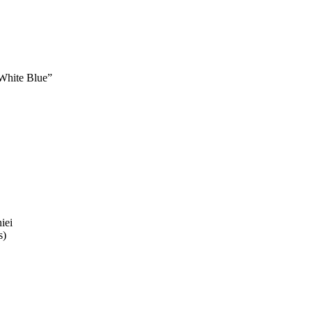
 White Blue”
iei
s)