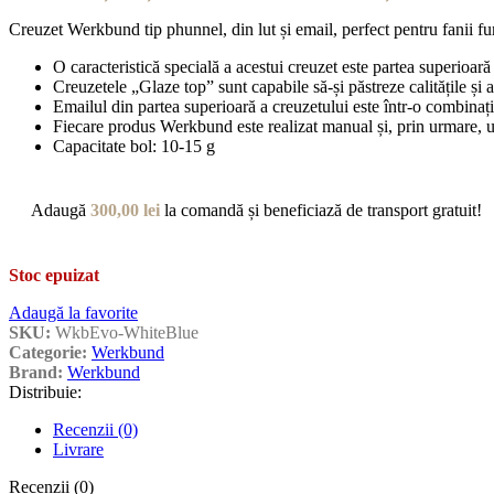
Creuzet Werkbund tip phunnel, din lut și email, perfect pentru fanii fu
O caracteristică specială a acestui creuzet este partea superioară
Creuzetele „Glaze top” sunt capabile să-și păstreze calitățile și 
Emailul din partea superioară a creuzetului este într-o combinaț
Fiecare produs Werkbund este realizat manual și, prin urmare, un
Capacitate bol: 10-15 g
Adaugă
300,00
lei
la comandă și beneficiază de transport gratuit!
Stoc epuizat
Adaugă la favorite
SKU:
WkbEvo-WhiteBlue
Categorie:
Werkbund
Brand:
Werkbund
Distribuie:
Recenzii (0)
Livrare
Recenzii (0)