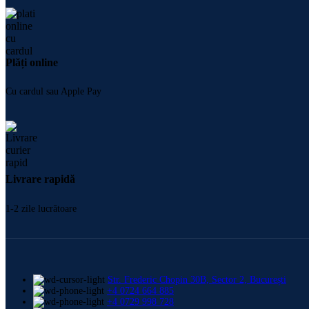
Plăți online
Cu cardul sau Apple Pay
Livrare rapidă
1-2 zile lucrătoare
Str. Frederic Chopin 30B, Sector 2, București
+4 0724 664 885
+4 0729 998 728