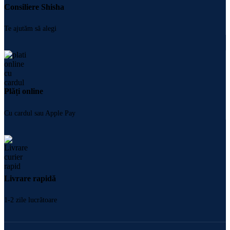
Consiliere Shisha
Te ajutăm să alegi
Plăți online
Cu cardul sau Apple Pay
Livrare rapidă
1-2 zile lucrătoare