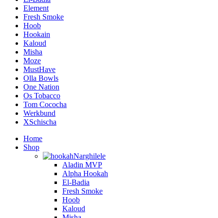
Element
Fresh Smoke
Hoob
Hookain
Kaloud
Misha
Moze
MustHave
Olla Bowls
One Nation
Os Tobacco
Tom Cococha
Werkbund
XSchischa
Home
Shop
Narghilele
Aladin MVP
Alpha Hookah
El-Badia
Fresh Smoke
Hoob
Kaloud
Misha