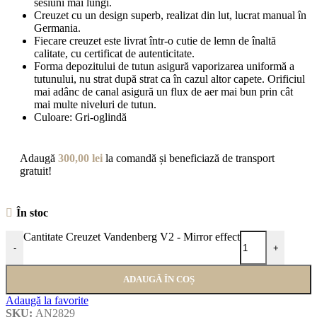
sesiuni mai lungi.
Creuzet cu un design superb, realizat din lut, lucrat manual în
Germania.
Fiecare creuzet este livrat într-o cutie de lemn de înaltă
calitate, cu certificat de autenticitate.
Forma depozitului de tutun asigură vaporizarea uniformă a
tutunului, nu strat după strat ca în cazul altor capete. Orificiul
mai adânc de canal asigură un flux de aer mai bun prin cât
mai multe niveluri de tutun.
Culoare: Gri-oglindă
Adaugă
300,00
lei
la comandă și beneficiază de transport
gratuit!
În stoc
Cantitate Creuzet Vandenberg V2 - Mirror effect
-
+
ADAUGĂ ÎN COȘ
Adaugă la favorite
SKU:
AN2829