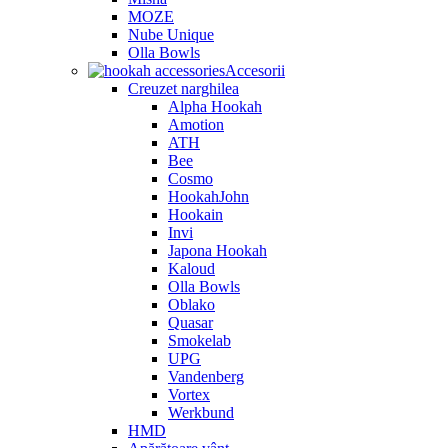
MOZE
Nube Unique
Olla Bowls
Accesorii
Creuzet narghilea
Alpha Hookah
Amotion
ATH
Bee
Cosmo
HookahJohn
Hookain
Invi
Japona Hookah
Kaloud
Olla Bowls
Oblako
Quasar
Smokelab
UPG
Vandenberg
Vortex
Werkbund
HMD