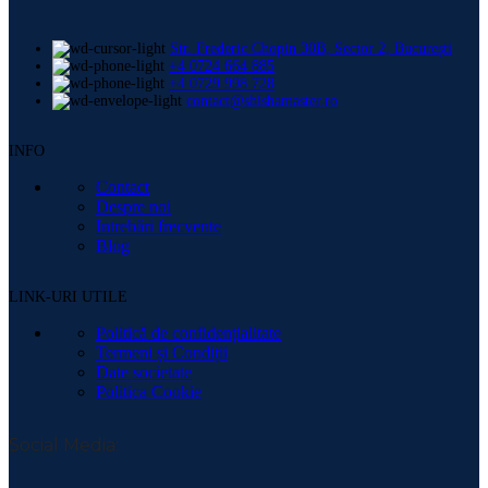
Str. Frederic Chopin 30B, Sector 2, București
+4 0724 664 885
+4 0729 998 728
contact@shishamaster.ro
INFO
Contact
Despre noi
Intrebări frecvente
Blog
LINK-URI UTILE
Politică de confidențialitate
Termeni și Condiții
Date societate
Politica Cookie
Social Media: