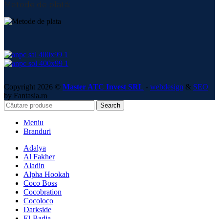
Metode de plată:
Copyright 2026 ©
Master ATC Invest SRL
-
webdesign
&
SEO
by Fantasia.ro
Search
Meniu
Branduri
Adalya
Al Fakher
Aladin
Alpha Hookah
Coco Boss
Cocobration
Cocoloco
Darkside
El-Badia