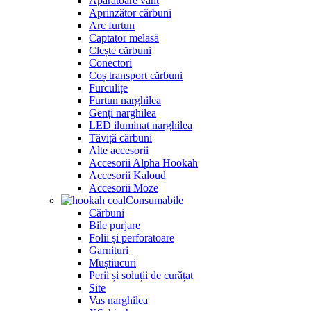
Apărătoare vânt
Aprinzător cărbuni
Arc furtun
Captator melasă
Clește cărbuni
Conectori
Coș transport cărbuni
Furculițe
Furtun narghilea
Genți narghilea
LED iluminat narghilea
Tăviță cărbuni
Alte accesorii
Accesorii Alpha Hookah
Accesorii Kaloud
Accesorii Moze
Consumabile
Cărbuni
Bile purjare
Folii și perforatoare
Garnituri
Muștiucuri
Perii și soluții de curățat
Site
Vas narghilea