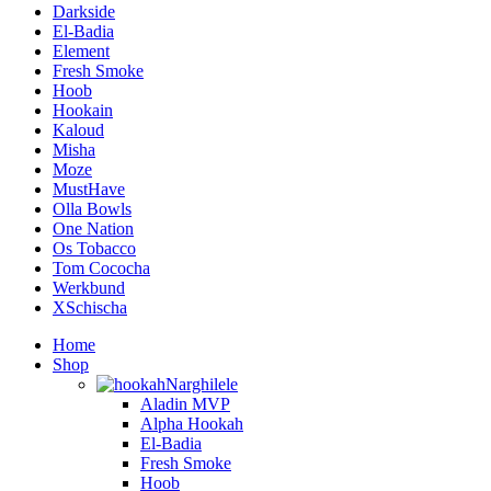
Darkside
El-Badia
Element
Fresh Smoke
Hoob
Hookain
Kaloud
Misha
Moze
MustHave
Olla Bowls
One Nation
Os Tobacco
Tom Cococha
Werkbund
XSchischa
Home
Shop
Narghilele
Aladin MVP
Alpha Hookah
El-Badia
Fresh Smoke
Hoob