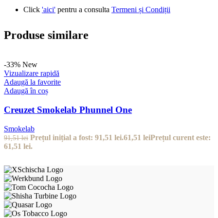
Click
'aici'
pentru a consulta
Termeni și Condiții
Produse similare
-33%
New
Vizualizare rapidă
Adaugă la favorite
Adaugă în coș
Creuzet Smokelab Phunnel One
Smokelab
Prețul inițial a fost: 91,51 lei.
61,51
lei
Prețul curent este:
91,51
lei
61,51 lei.