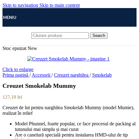
Skip to navigation
Skip to main content
MENIU
Search
Stoc epuizat
New
Click to enlarge
Prima pagină
/
Accesorii
/
Creuzet narghilea
/
Smokelab
Creuzet Smokelab Mummy
127,10
lei
Creuzet de lut pentru narghilea Smokelab Mummy (model Mumie),
realizat în relief
Model Phunnel, foarte popular, ce face procesul de packing al
tutunului mai simplu și mai curat
Are o canelură specială pentru instalarea HMD-ului de tip