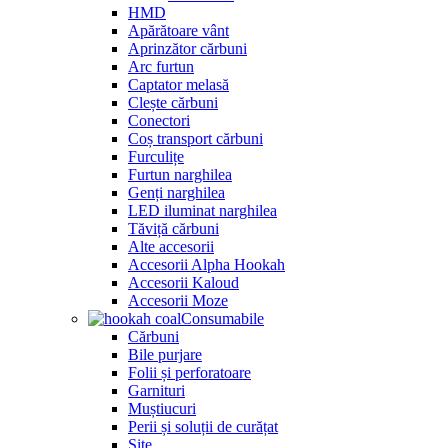
HMD
Apărătoare vânt
Aprinzător cărbuni
Arc furtun
Captator melasă
Clește cărbuni
Conectori
Coș transport cărbuni
Furculițe
Furtun narghilea
Genți narghilea
LED iluminat narghilea
Tăviță cărbuni
Alte accesorii
Accesorii Alpha Hookah
Accesorii Kaloud
Accesorii Moze
Consumabile
Cărbuni
Bile purjare
Folii și perforatoare
Garnituri
Muștiucuri
Perii și soluții de curățat
Site