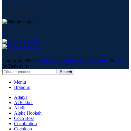
Metode de plată:
Copyright 2026 ©
Master ATC Invest SRL
-
webdesign
&
SEO
by Fantasia.ro
Search
Meniu
Branduri
Adalya
Al Fakher
Aladin
Alpha Hookah
Coco Boss
Cocobration
Cocoloco