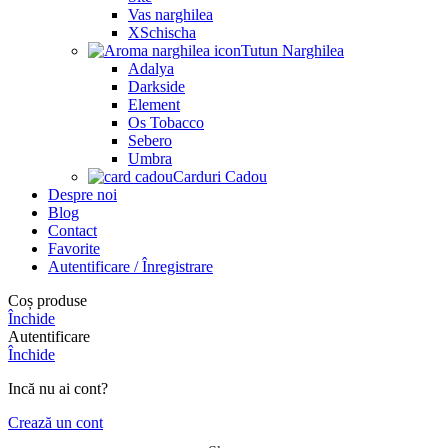
Vas narghilea
XSchischa
Tutun Narghilea
Adalya
Darkside
Element
Os Tobacco
Sebero
Umbra
Carduri Cadou
Despre noi
Blog
Contact
Favorite
Autentificare / Înregistrare
Coș produse
Închide
Autentificare
Închide
Incă nu ai cont?
Crează un cont