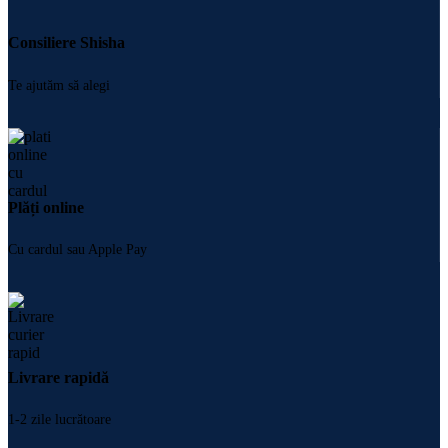
Consiliere Shisha
Te ajutăm să alegi
Plăți online
Cu cardul sau Apple Pay
Livrare rapidă
1-2 zile lucrătoare