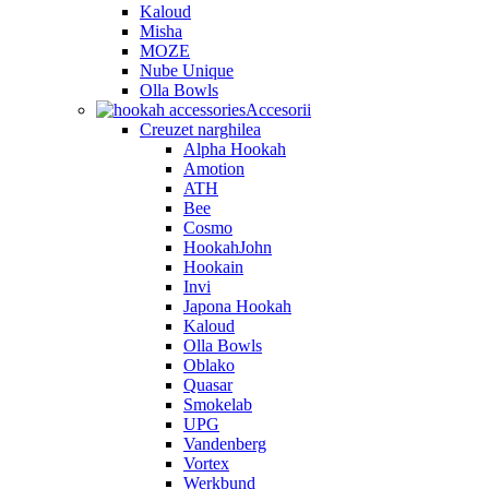
Kaloud
Misha
MOZE
Nube Unique
Olla Bowls
Accesorii
Creuzet narghilea
Alpha Hookah
Amotion
ATH
Bee
Cosmo
HookahJohn
Hookain
Invi
Japona Hookah
Kaloud
Olla Bowls
Oblako
Quasar
Smokelab
UPG
Vandenberg
Vortex
Werkbund