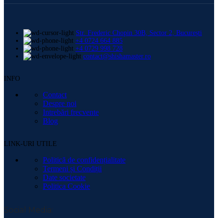
Str. Frederic Chopin 30B, Sector 2, București
+4 0724 664 885
+4 0729 998 728
contact@shishamaster.ro
INFO
Contact
Despre noi
Intrebări frecvente
Blog
LINK-URI UTILE
Politică de confidențialitate
Termeni și Condiții
Date societate
Politica Cookie
Social Media: