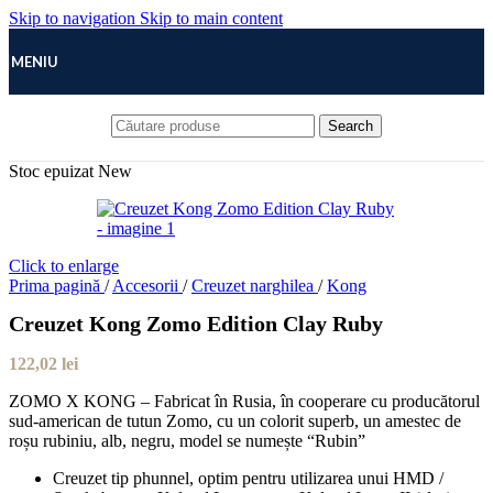
Skip to navigation
Skip to main content
MENIU
Search
Stoc epuizat
New
Click to enlarge
Prima pagină
/
Accesorii
/
Creuzet narghilea
/
Kong
Creuzet Kong Zomo Edition Clay Ruby
122,02
lei
ZOMO X KONG – Fabricat în Rusia, în cooperare cu producătorul
sud-american de tutun Zomo, cu un colorit superb, un amestec de
roșu rubiniu, alb, negru, model se numește “Rubin”
Creuzet tip phunnel, optim pentru utilizarea unui HMD /