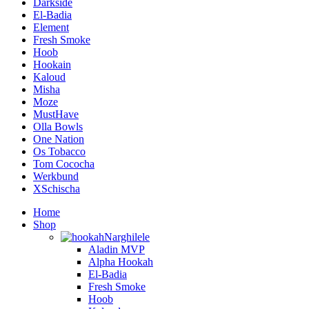
Darkside
El-Badia
Element
Fresh Smoke
Hoob
Hookain
Kaloud
Misha
Moze
MustHave
Olla Bowls
One Nation
Os Tobacco
Tom Cococha
Werkbund
XSchischa
Home
Shop
Narghilele
Aladin MVP
Alpha Hookah
El-Badia
Fresh Smoke
Hoob