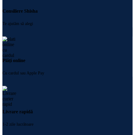
Consiliere Shisha
Te ajutăm să alegi
Plăți online
Cu cardul sau Apple Pay
Livrare rapidă
1-2 zile lucrătoare