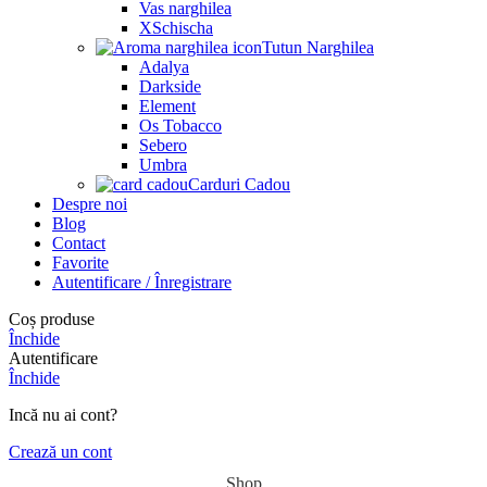
Vas narghilea
XSchischa
Tutun Narghilea
Adalya
Darkside
Element
Os Tobacco
Sebero
Umbra
Carduri Cadou
Despre noi
Blog
Contact
Favorite
Autentificare / Înregistrare
Coș produse
Închide
Autentificare
Închide
Incă nu ai cont?
Crează un cont
Shop