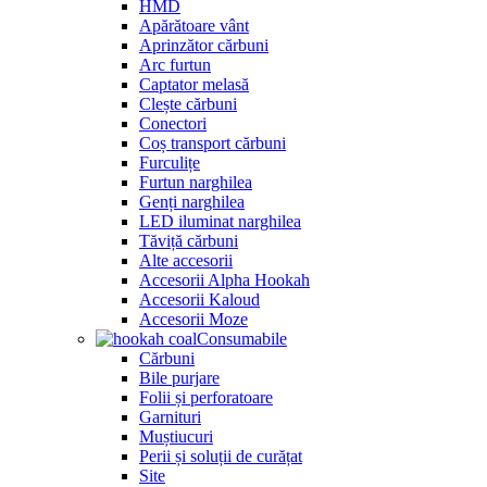
HMD
Apărătoare vânt
Aprinzător cărbuni
Arc furtun
Captator melasă
Clește cărbuni
Conectori
Coș transport cărbuni
Furculițe
Furtun narghilea
Genți narghilea
LED iluminat narghilea
Tăviță cărbuni
Alte accesorii
Accesorii Alpha Hookah
Accesorii Kaloud
Accesorii Moze
Consumabile
Cărbuni
Bile purjare
Folii și perforatoare
Garnituri
Muștiucuri
Perii și soluții de curățat
Site