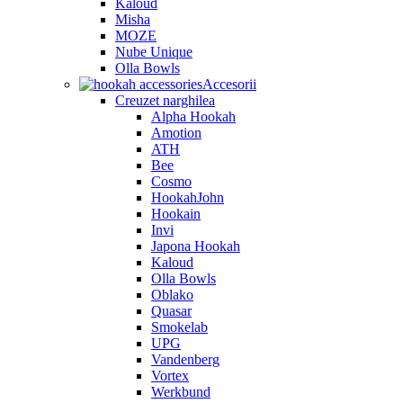
Kaloud
Misha
MOZE
Nube Unique
Olla Bowls
Accesorii
Creuzet narghilea
Alpha Hookah
Amotion
ATH
Bee
Cosmo
HookahJohn
Hookain
Invi
Japona Hookah
Kaloud
Olla Bowls
Oblako
Quasar
Smokelab
UPG
Vandenberg
Vortex
Werkbund