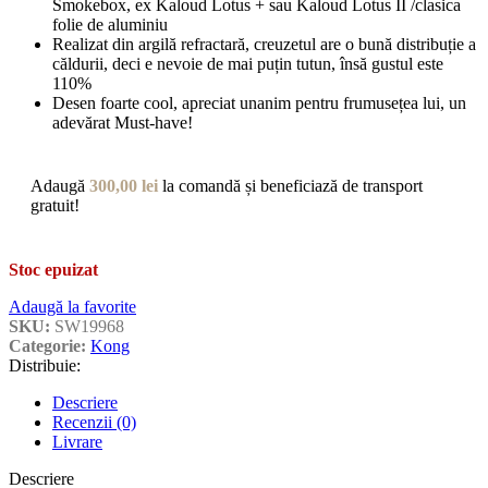
Smokebox, ex Kaloud Lotus + sau Kaloud Lotus II /clasica
folie de aluminiu
Realizat din argilă refractară, creuzetul are o bună distribuție a
căldurii, deci e nevoie de mai puțin tutun, însă gustul este
110%
Desen foarte cool, apreciat unanim pentru frumusețea lui, un
adevărat Must-have!
Adaugă
300,00
lei
la comandă și beneficiază de transport
gratuit!
Stoc epuizat
Adaugă la favorite
SKU:
SW19968
Categorie:
Kong
Distribuie:
Descriere
Recenzii (0)
Livrare
Descriere