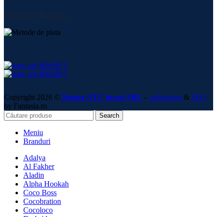
Metode de plată:
Copyright 2026 ©
Master ATC Invest SRL
-
webdesign
&
SEO
by Fantasia.ro
Search
Meniu
Branduri
Adalya
Al Fakher
Aladin
Alpha Hookah
Coco Boss
Cocobration
Cocoloco