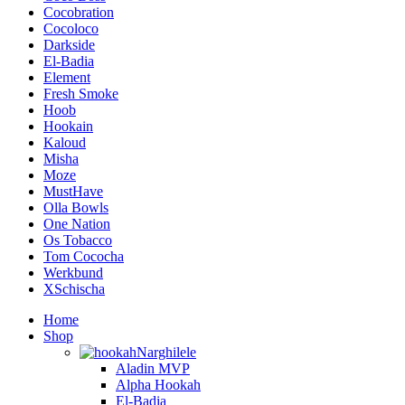
Cocobration
Cocoloco
Darkside
El-Badia
Element
Fresh Smoke
Hoob
Hookain
Kaloud
Misha
Moze
MustHave
Olla Bowls
One Nation
Os Tobacco
Tom Cococha
Werkbund
XSchischa
Home
Shop
Narghilele
Aladin MVP
Alpha Hookah
El-Badia