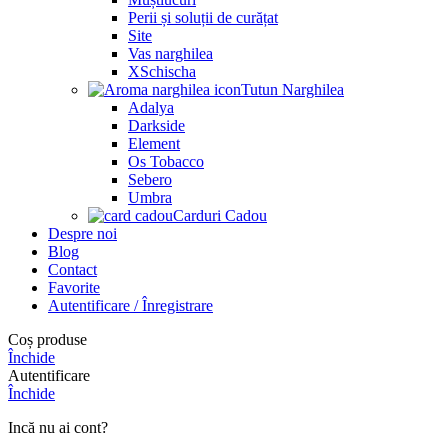
Perii și soluții de curățat
Site
Vas narghilea
XSchischa
Tutun Narghilea
Adalya
Darkside
Element
Os Tobacco
Sebero
Umbra
Carduri Cadou
Despre noi
Blog
Contact
Favorite
Autentificare / Înregistrare
Coș produse
Închide
Autentificare
Închide
Incă nu ai cont?