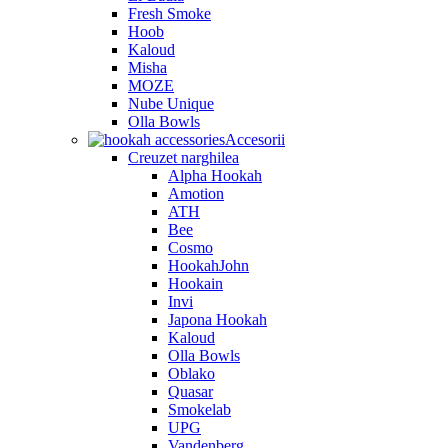
Fresh Smoke
Hoob
Kaloud
Misha
MOZE
Nube Unique
Olla Bowls
Accesorii
Creuzet narghilea
Alpha Hookah
Amotion
ATH
Bee
Cosmo
HookahJohn
Hookain
Invi
Japona Hookah
Kaloud
Olla Bowls
Oblako
Quasar
Smokelab
UPG
Vandenberg