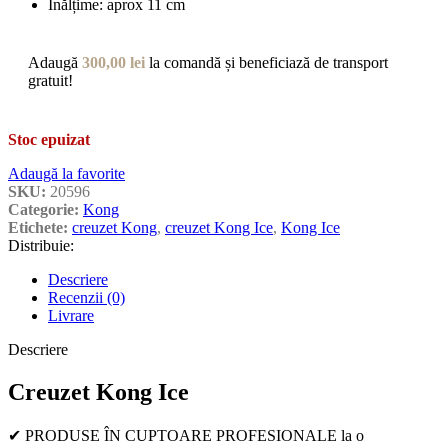
Înălțime: aprox 11 cm
Adaugă
300,00
lei
la comandă și beneficiază de transport
gratuit!
Stoc epuizat
Adaugă la favorite
SKU:
20596
Categorie:
Kong
Etichete:
creuzet Kong
,
creuzet Kong Ice
,
Kong Ice
Distribuie:
Descriere
Recenzii (0)
Livrare
Descriere
Creuzet Kong Ice
✔ PRODUSE ÎN CUPTOARE PROFESIONALE la o