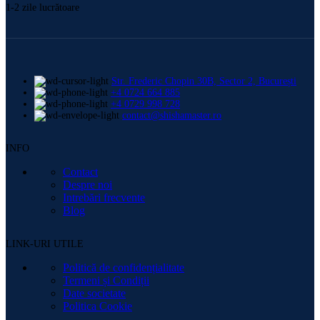
1-2 zile lucrătoare
Str. Frederic Chopin 30B, Sector 2, București
+4 0724 664 885
+4 0729 998 728
contact@shishamaster.ro
INFO
Contact
Despre noi
Intrebări frecvente
Blog
LINK-URI UTILE
Politică de confidențialitate
Termeni și Condiții
Date societate
Politica Cookie