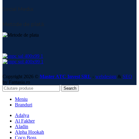
Social Media:
Metode de plată:
Copyright 2026 ©
Master ATC Invest SRL
-
webdesign
&
SEO
by Fantasia.ro
Search
Meniu
Branduri
Adalya
Al Fakher
Aladin
Alpha Hookah
Coco Boss