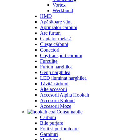
Vortex
Werkbund
HMD
Apărătoare vânt
Aprinzător cărbuni
Arc furtun
Captator melasă
Clește cărbuni
Conectori
Coș transport cărbuni
Furculițe
Furtun narghilea
Genți narghilea
LED iluminat narghilea
Tăviță cărbuni
Alte accesorii
Accesorii Alpha Hookah
Accesorii Kaloud
Accesorii Moze
Consumabile
Cărbuni
Bile purjare
Folii și perforatoare
Garnituri
Muștiucuri