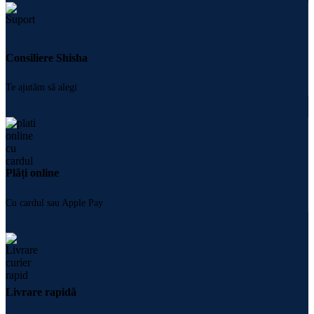
Consiliere Shisha
Te ajutăm să alegi
Plăți online
Cu cardul sau Apple Pay
Livrare rapidă