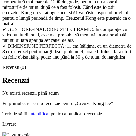
temperatură mai mare de 1200 de grade, pentru a nu absorbi
mirosurile de tutun, după ce a fost folosit. Când este folosit,
creuzetul Kong nu va atrage sucul și își va păstra aspectul original
pentru o lungă perioadă de timp. Creuzetul Kong este puternic ca o
piatră!
✔ GUST ORIGINAL CREUZET CERAMIC: În comparație cu
siliconul tradițional, este mai probabil să mențină aroma originală a
tutunului fără apariția senzației de ars.
✔ DIMENSIUNE PERFECTĂ: 11 cm înălțime, cu un diametru de
8 cm, creuzet pentru narghilea tip phunnel, poate fi folosit fără efort
cu folie obișnuită și poate ține până la 30 g de tutun de narghilea
Recenzii (0)
Recenzii
Nu există recenzii până acum.
Fii primul care scrii o recenzie pentru „Creuzet Kong Ice”
Trebuie să fii
autentificat
pentru a publica o recenzie.
Livrare