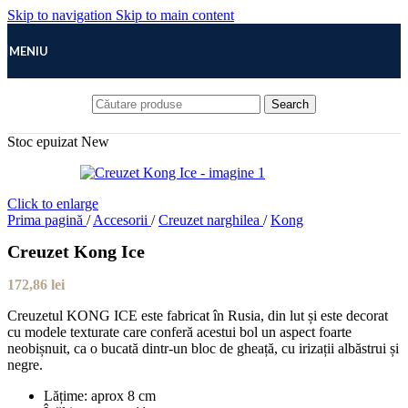
Skip to navigation
Skip to main content
MENIU
Search
Stoc epuizat
New
Click to enlarge
Prima pagină
/
Accesorii
/
Creuzet narghilea
/
Kong
Creuzet Kong Ice
172,86
lei
Creuzetul KONG ICE este fabricat în Rusia, din lut și este decorat
cu modele texturate care conferă acestui bol un aspect foarte
neobișnuit, ca o bucată dintr-un bloc de gheață, cu irizații albăstrui și
negre.
Lățime: aprox 8 cm