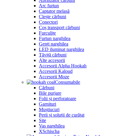
Aprinzător cărbuni
Arc furtun
Captator melasă
Clește cărbuni
Conectori
Coș transport cărbuni
Furculițe
Furtun narghilea
Genți narghilea
LED iluminat narghilea
Tăviță cărbuni
Alte accesorii
Accesorii Alpha Hookah
Accesorii Kaloud
Accesorii Moze
Consumabile
Cărbuni
Bile purjare
Folii și perforatoare
Garnituri
Muștiucuri
Perii și soluții de curățat
Site
Vas narghilea
XSchischa