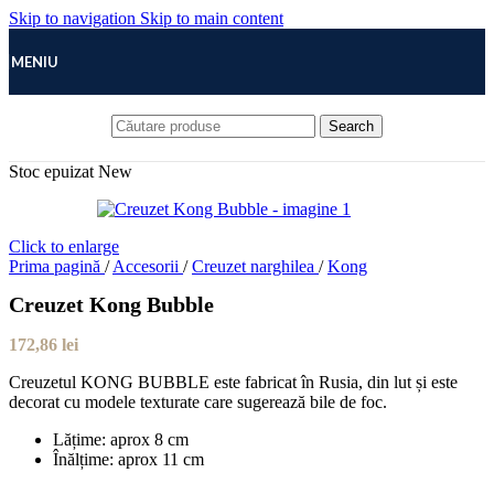
Skip to navigation
Skip to main content
MENIU
Search
Stoc epuizat
New
Click to enlarge
Prima pagină
/
Accesorii
/
Creuzet narghilea
/
Kong
Creuzet Kong Bubble
172,86
lei
Creuzetul KONG BUBBLE este fabricat în Rusia, din lut și este
decorat cu modele texturate care sugerează bile de foc.
Lățime: aprox 8 cm
Înălțime: aprox 11 cm