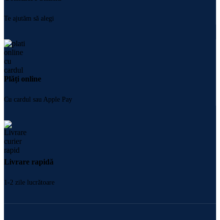
Te ajutăm să alegi
Plăți online
Cu cardul sau Apple Pay
Livrare rapidă
1-2 zile lucrătoare