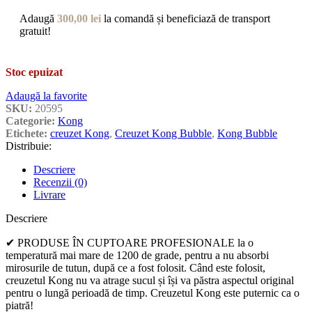
Adaugă
300,00
lei
la comandă și beneficiază de transport
gratuit!
Stoc epuizat
Adaugă la favorite
SKU:
20595
Categorie:
Kong
Etichete:
creuzet Kong
,
Creuzet Kong Bubble
,
Kong Bubble
Distribuie:
Descriere
Recenzii (0)
Livrare
Descriere
✔ PRODUSE ÎN CUPTOARE PROFESIONALE la o
temperatură mai mare de 1200 de grade, pentru a nu absorbi
mirosurile de tutun, după ce a fost folosit. Când este folosit,
creuzetul Kong nu va atrage sucul și își va păstra aspectul original
pentru o lungă perioadă de timp. Creuzetul Kong este puternic ca o
piatră!