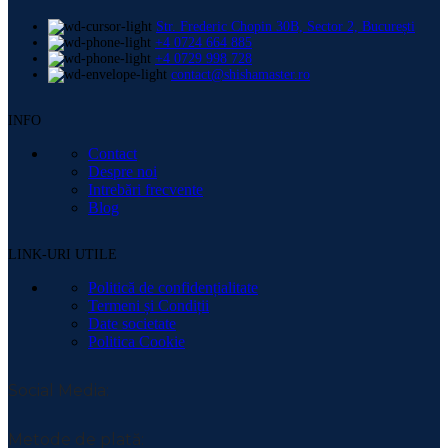
Str. Frederic Chopin 30B, Sector 2, București
+4 0724 664 885
+4 0729 998 728
contact@shishamaster.ro
INFO
Contact
Despre noi
Intrebări frecvente
Blog
LINK-URI UTILE
Politică de confidențialitate
Termeni și Condiții
Date societate
Politica Cookie
Social Media:
Metode de plată: