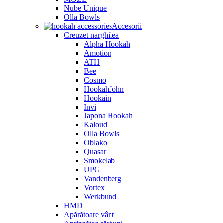
Nube Unique
Olla Bowls
Accesorii
Creuzet narghilea
Alpha Hookah
Amotion
ATH
Bee
Cosmo
HookahJohn
Hookain
Invi
Japona Hookah
Kaloud
Olla Bowls
Oblako
Quasar
Smokelab
UPG
Vandenberg
Vortex
Werkbund
HMD
Apărătoare vânt