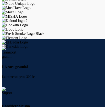
Livrare gratuită
La comenzi peste 300 lei
Consiliere Shisha