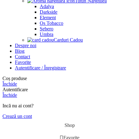
Tutun Narghilea
Adalya
Darkside
Element
Os Tobacco
Sebero
Umbra
Carduri Cadou
Despre noi
Blog
Contact
Favorite
Autentificare / Înregistrare
Coș produse
Închide
Autentificare
Închide
Incă nu ai cont?
Crează un cont
Shop
Favorite