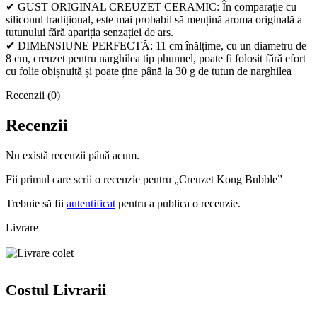
✔ GUST ORIGINAL CREUZET CERAMIC: În comparație cu
siliconul tradițional, este mai probabil să mențină aroma originală a
tutunului fără apariția senzației de ars.
✔ DIMENSIUNE PERFECTĂ: 11 cm înălțime, cu un diametru de
8 cm, creuzet pentru narghilea tip phunnel, poate fi folosit fără efort
cu folie obișnuită și poate ține până la 30 g de tutun de narghilea
Recenzii (0)
Recenzii
Nu există recenzii până acum.
Fii primul care scrii o recenzie pentru „Creuzet Kong Bubble”
Trebuie să fii
autentificat
pentru a publica o recenzie.
Livrare
Costul Livrarii