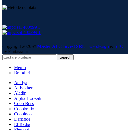
Copyright 2026 ©
Master ATC Invest SRL
-
webdesign
&
SEO
by Fantasia.ro
Search
Meniu
Branduri
Adalya
Al Fakher
Aladin
Alpha Hookah
Coco Boss
Cocobration
Cocoloco
Darkside
El-Badia
Element