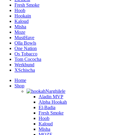
Fresh Smoke
Hoob
Hookain
Kaloud
Misha
Moze
MustHave
Olla Bowls
One Nation
Os Tobacco
Tom Cococha
Werkbund
XSchischa
Home
Shop
Narghilele
Aladin MVP
Alpha Hookah
El-Badia
Fresh Smoke
Hoob
Kaloud
Misha
MOZE