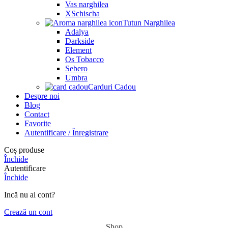
Vas narghilea
XSchischa
Tutun Narghilea
Adalya
Darkside
Element
Os Tobacco
Sebero
Umbra
Carduri Cadou
Despre noi
Blog
Contact
Favorite
Autentificare / Înregistrare
Coș produse
Închide
Autentificare
Închide
Incă nu ai cont?
Crează un cont
Shop