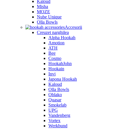
Kaloud
Misha
MOZE
Nube Unique
Olla Bowls
Accesorii
Creuzet narghilea
Alpha Hookah
Amotion
ATH
Bee
Cosmo
HookahJohn
Hookain
Invi
Japona Hookah
Kaloud
Olla Bowls
Oblako
Quasar
Smokelab
UPG
Vandenberg
Vortex
Werkbund