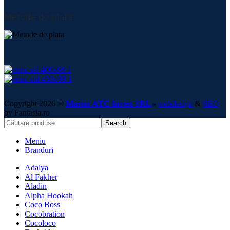
Metode de plată:
Copyright 2026 ©
Master ATC Invest SRL
-
webdesign
&
SEO
by Fantasia.ro
Search
Meniu
Branduri
Adalya
Al Fakher
Aladin
Alpha Hookah
Coco Boss
Cocobration
Cocoloco