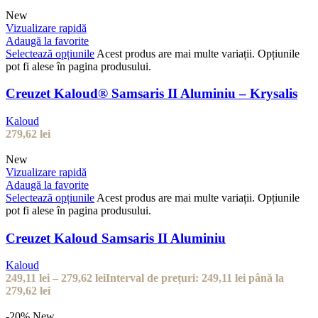
New
Vizualizare rapidă
Adaugă la favorite
Selectează opțiunile
Acest produs are mai multe variații. Opțiunile
pot fi alese în pagina produsului.
Creuzet Kaloud® Samsaris II Aluminiu – Krysalis
Kaloud
279,62
lei
New
Vizualizare rapidă
Adaugă la favorite
Selectează opțiunile
Acest produs are mai multe variații. Opțiunile
pot fi alese în pagina produsului.
Creuzet Kaloud Samsaris II Aluminiu
Kaloud
249,11
lei
–
279,62
lei
Interval de prețuri: 249,11 lei până la
279,62 lei
-20%
New