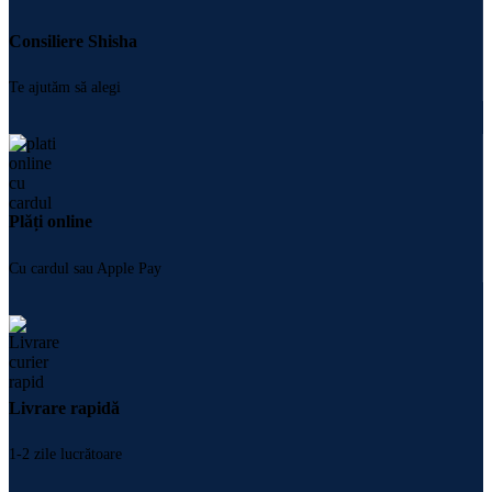
Consiliere Shisha
Te ajutăm să alegi
Plăți online
Cu cardul sau Apple Pay
Livrare rapidă
1-2 zile lucrătoare