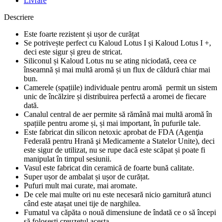
Livrare
Descriere
Este foarte rezistent și ușor de curățat
Se potrivește perfect cu Kaloud Lotus I și Kaloud Lotus I +,
deci este sigur și greu de stricat.
Siliconul și Kaloud Lotus nu se ating niciodată, ceea ce
înseamnă și mai multă aromă și un flux de căldură chiar mai
bun.
Camerele (spațiile) individuale pentru aromă permit un sistem
unic de încălzire și distribuirea perfectă a aromei de fiecare
dată.
Canalul central de aer permite să rămână mai multă aromă în
spațiile pentru arome și, și mai important, în pufurile tale.
Este fabricat din silicon netoxic aprobat de FDA (Agenţia
Federală pentru Hrană şi Medicamente a Statelor Unite), deci
este sigur de utilizat, nu se rupe dacă este scăpat și poate fi
manipulat în timpul sesiunii.
Vasul este fabricat din ceramică de foarte bună calitate.
Super ușor de ambalat și ușor de curățat.
Pufuri mult mai curate, mai aromate.
De cele mai multe ori nu este necesară nicio garnitură atunci
când este atașat unei tije de narghilea.
Fumatul va căpăta o nouă dimensiune de îndată ce o să începi
să folosești creuzetul acesta.