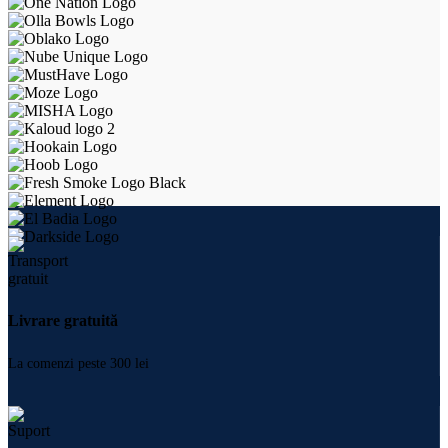
Livrare gratuită
La comenzi peste 300 lei