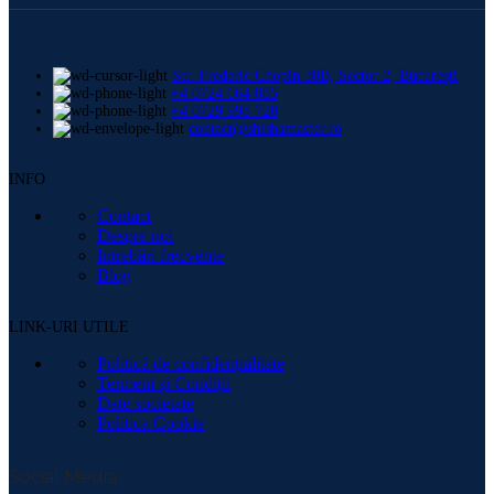
Str. Frederic Chopin 30B, Sector 2, București
+4 0724 664 885
+4 0729 998 728
contact@shishamaster.ro
INFO
Contact
Despre noi
Intrebări frecvente
Blog
LINK-URI UTILE
Politică de confidențialitate
Termeni și Condiții
Date societate
Politica Cookie
Social Media: