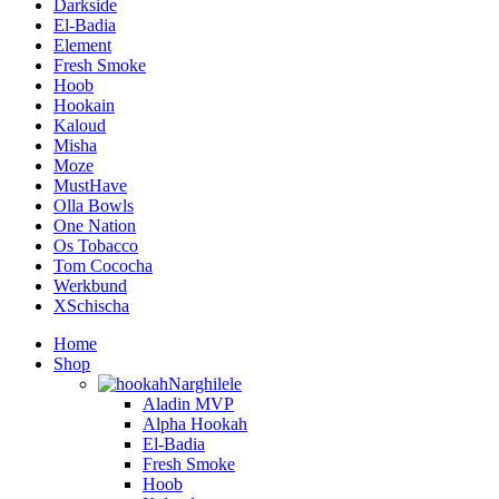
Darkside
El-Badia
Element
Fresh Smoke
Hoob
Hookain
Kaloud
Misha
Moze
MustHave
Olla Bowls
One Nation
Os Tobacco
Tom Cococha
Werkbund
XSchischa
Home
Shop
Narghilele
Aladin MVP
Alpha Hookah
El-Badia
Fresh Smoke
Hoob