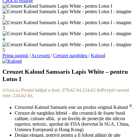
Click to enlarge
Prima pagină
/
Accesorii
/
Creuzet narghilea
/
Kaloud
Creuzet Kaloud Samsaris Lapis White – pentru
Lotus I
Prețul inițial a fost: 279,62 lei.
224,62
lei
Prețul curent
279,62
lei
este: 224,62 lei.
®
Creuzetul Kaloud Samsaris este un produs original Kaloud
.
Creuzet de narghilea hibrid – din ceramică de foarte bună
calitate, culoare albă, și un înveliș de protecție din silicon
superior, netoxic, aprobat de FDA (brevetat în SUA, China,
Uniunea Europeană și Hong Kong)
Design elegant, potrivit pentru a fi folosit alături de alte