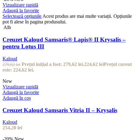
Vizualizare rapidă
Adaugă la favorite
Selectează opțiunile
Acest produs are mai multe variații. Opțiunile
pot fi alese în pagina produsului.
Alb
Creuzet Kaloud Samsaris® Lapis® II Krysalis –
pentru Lotus III
Kaloud
Prețul inițial a fost: 279,62 lei.
224,62
lei
Prețul curent
279,62
lei
este: 224,62 lei.
New
Vizualizare rapidă
Adaugă la favorite
Adaugă în coș
Creuzet Kaloud Samsaris Vitria II – Krysalis
Kaloud
254,20
lei
-20%
New