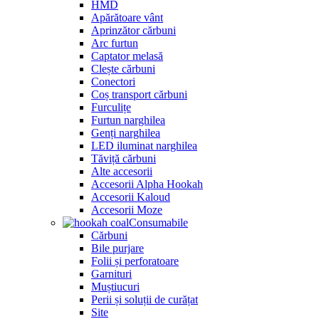
HMD
Apărătoare vânt
Aprinzător cărbuni
Arc furtun
Captator melasă
Clește cărbuni
Conectori
Coș transport cărbuni
Furculițe
Furtun narghilea
Genți narghilea
LED iluminat narghilea
Tăviță cărbuni
Alte accesorii
Accesorii Alpha Hookah
Accesorii Kaloud
Accesorii Moze
Consumabile
Cărbuni
Bile purjare
Folii și perforatoare
Garnituri
Muștiucuri
Perii și soluții de curățat
Site