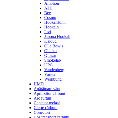
Amotion
ATH
Bee
Cosmo
HookahJohn
Hookain
Invi
Japona Hookah
Kaloud
Olla Bowls
Oblako
Quasar
Smokelab
UPG
Vandenberg
Vortex
Werkbund
HMD
Apărătoare vânt
Aprinzător cărbuni
Arc furtun
Captator melasă
Clește cărbuni
Conectori
Coș transport cărbuni