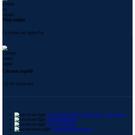
Plăți online
Cu cardul sau Apple Pay
Livrare rapidă
1-2 zile lucrătoare
Str. Frederic Chopin 30B, Sector 2, București
+4 0724 664 885
+4 0729 998 728
contact@shishamaster.ro