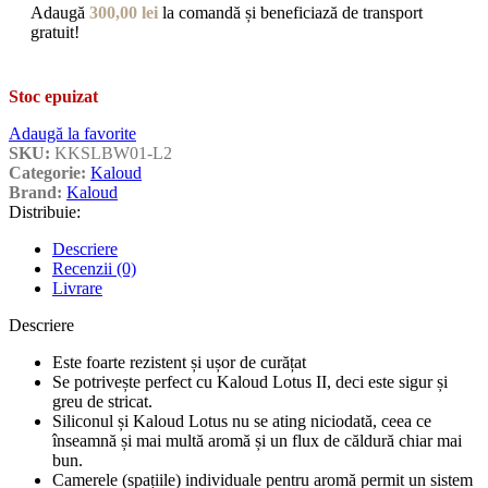
Adaugă
300,00
lei
la comandă și beneficiază de transport
gratuit!
Stoc epuizat
Adaugă la favorite
SKU:
KKSLBW01-L2
Categorie:
Kaloud
Brand:
Kaloud
Distribuie:
Descriere
Recenzii (0)
Livrare
Descriere
Este foarte rezistent și ușor de curățat
Se potrivește perfect cu Kaloud Lotus II, deci este sigur și
greu de stricat.
Siliconul și Kaloud Lotus nu se ating niciodată, ceea ce
înseamnă și mai multă aromă și un flux de căldură chiar mai
bun.
Camerele (spațiile) individuale pentru aromă permit un sistem