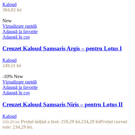
Kaloud
304,02
lei
New
Vizualizare rapidă
Adaugă la favorite
Adaugă în coș
Creuzet Kaloud Samsaris Argis – pentru Lotus I
Kaloud
249,11
lei
-10%
New
Vizualizare rapidă
Adaugă la favorite
Adaugă în coș
Creuzet Kaloud Samsaris Niris – pentru Lotus II
Kaloud
Prețul inițial a fost: 259,29 lei.
234,29
lei
Prețul curent
259,29
lei
este: 234,29 lei.