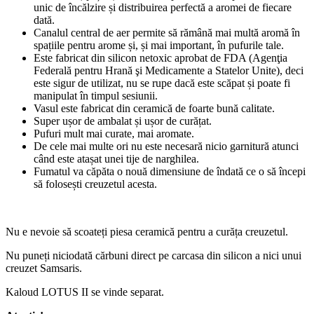
unic de încălzire și distribuirea perfectă a aromei de fiecare
dată.
Canalul central de aer permite să rămână mai multă aromă în
spațiile pentru arome și, și mai important, în pufurile tale.
Este fabricat din silicon netoxic aprobat de FDA (Agenţia
Federală pentru Hrană şi Medicamente a Statelor Unite), deci
este sigur de utilizat, nu se rupe dacă este scăpat și poate fi
manipulat în timpul sesiunii.
Vasul este fabricat din ceramică de foarte bună calitate.
Super ușor de ambalat și ușor de curățat.
Pufuri mult mai curate, mai aromate.
De cele mai multe ori nu este necesară nicio garnitură atunci
când este atașat unei tije de narghilea.
Fumatul va căpăta o nouă dimensiune de îndată ce o să începi
să folosești creuzetul acesta.
Nu e nevoie să scoateți piesa ceramică pentru a curăța creuzetul.
Nu puneți niciodată cărbuni direct pe carcasa din silicon a nici unui
creuzet Samsaris.
Kaloud LOTUS II se vinde separat.