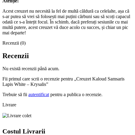
Atenție!
Acest creuzet nu necesită la fel de multă căldură ca celelalte, așa că
s-ar putea să vrei să folosești mai puțini cărbuni sau să scoți capacul
odată ce s-a întețit focul. În schimb, dacă preferați sesiunile cu mai
multă putere, acest creuzet vă duce acolo cu succes, și chiar un pic
mai departe!
Recenzii (0)
Recenzii
Nu există recenzii până acum.
Fii primul care scrii o recenzie pentru „Creuzet Kaloud Samsaris
Lapis White – Krysalis”
Trebuie să fii
autentificat
pentru a publica o recenzie.
Livrare
Costul Livrarii