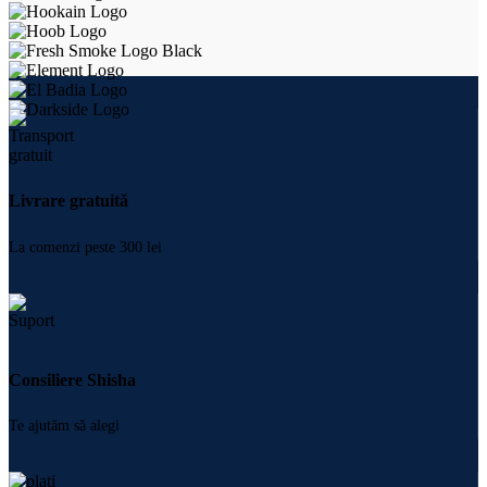
Livrare gratuită
La comenzi peste 300 lei
Consiliere Shisha
Te ajutăm să alegi