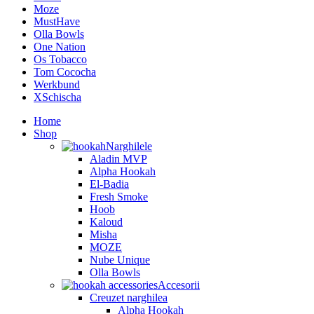
Moze
MustHave
Olla Bowls
One Nation
Os Tobacco
Tom Cococha
Werkbund
XSchischa
Home
Shop
Narghilele
Aladin MVP
Alpha Hookah
El-Badia
Fresh Smoke
Hoob
Kaloud
Misha
MOZE
Nube Unique
Olla Bowls
Accesorii
Creuzet narghilea
Alpha Hookah