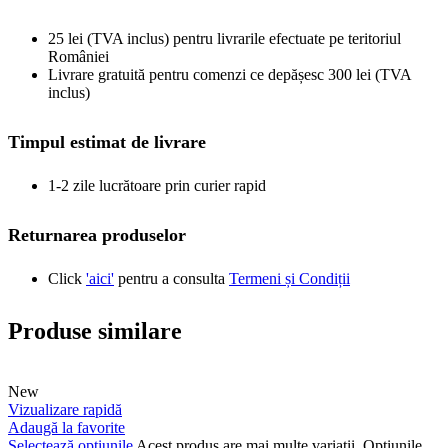
25 lei (TVA inclus) pentru livrarile efectuate pe teritoriul
României
Livrare gratuită pentru comenzi ce depășesc 300 lei (TVA
inclus)
Timpul estimat de livrare
1-2 zile lucrătoare prin curier rapid
Returnarea produselor
Click
'aici'
pentru a consulta
Termeni și Condiții
Produse similare
New
Vizualizare rapidă
Adaugă la favorite
Selectează opțiunile
Acest produs are mai multe variații. Opțiunile