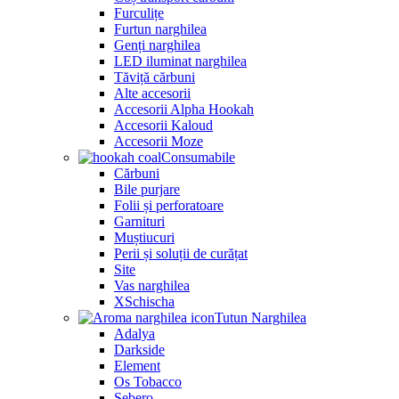
Furculițe
Furtun narghilea
Genți narghilea
LED iluminat narghilea
Tăviță cărbuni
Alte accesorii
Accesorii Alpha Hookah
Accesorii Kaloud
Accesorii Moze
Consumabile
Cărbuni
Bile purjare
Folii și perforatoare
Garnituri
Muștiucuri
Perii și soluții de curățat
Site
Vas narghilea
XSchischa
Tutun Narghilea
Adalya
Darkside
Element
Os Tobacco
Sebero