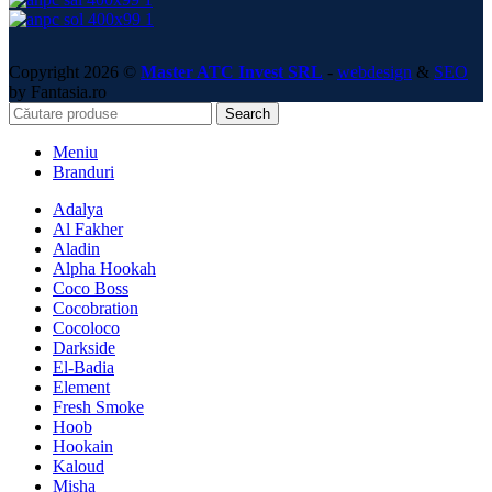
Copyright 2026 ©
Master ATC Invest SRL
-
webdesign
&
SEO
by Fantasia.ro
Search
Meniu
Branduri
Adalya
Al Fakher
Aladin
Alpha Hookah
Coco Boss
Cocobration
Cocoloco
Darkside
El-Badia
Element
Fresh Smoke
Hoob
Hookain
Kaloud
Misha