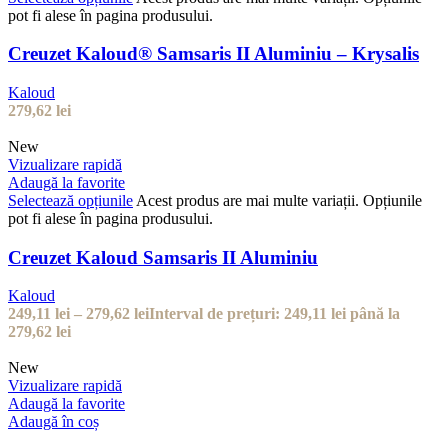
pot fi alese în pagina produsului.
Creuzet Kaloud® Samsaris II Aluminiu – Krysalis
Kaloud
279,62
lei
New
Vizualizare rapidă
Adaugă la favorite
Selectează opțiunile
Acest produs are mai multe variații. Opțiunile
pot fi alese în pagina produsului.
Creuzet Kaloud Samsaris II Aluminiu
Kaloud
249,11
lei
–
279,62
lei
Interval de prețuri: 249,11 lei până la
279,62 lei
New
Vizualizare rapidă
Adaugă la favorite
Adaugă în coș