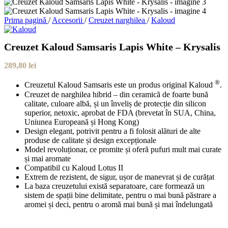
Prima pagină
/
Accesorii
/
Creuzet narghilea
/
Kaloud
Creuzet Kaloud Samsaris Lapis White – Krysalis
289,80
lei
®
Creuzetul Kaloud Samsaris este un produs original Kaloud
.
Creuzet de narghilea hibrid – din ceramică de foarte bună
calitate, culoare albă, și un înveliș de protecție din silicon
superior, netoxic, aprobat de FDA (brevetat în SUA, China,
Uniunea Europeană și Hong Kong)
Design elegant, potrivit pentru a fi folosit alături de alte
produse de calitate și design excepționale
Model revoluționar, ce promite și oferă pufuri mult mai curate
și mai aromate
Compatibil cu Kaloud Lotus II
Extrem de rezistent, de sigur, ușor de manevrat și de curățat
La baza creuzetului există separatoare, care formează un
sistem de spații bine delimitate, pentru o mai bună păstrare a
aromei și deci, pentru o aromă mai bună și mai îndelungată