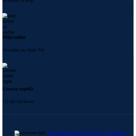
Te ajutăm să alegi
Plăți online
Cu cardul sau Apple Pay
Livrare rapidă
1-2 zile lucrătoare
Str. Frederic Chopin 30B, Sector 2, București