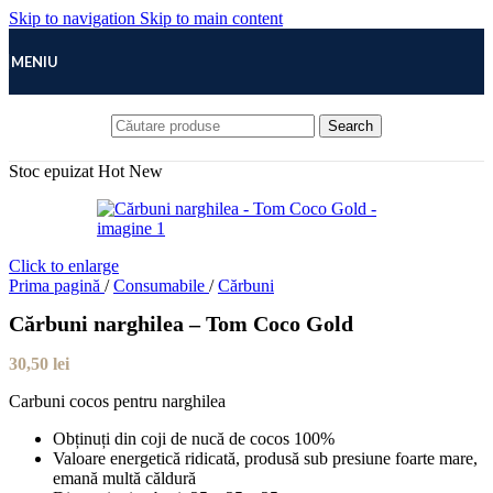
Skip to navigation
Skip to main content
MENIU
Search
Stoc epuizat
Hot
New
Click to enlarge
Prima pagină
/
Consumabile
/
Cărbuni
Cărbuni narghilea – Tom Coco Gold
30,50
lei
Carbuni cocos pentru narghilea
Obținuți din coji de nucă de cocos 100%
Valoare energetică ridicată, produsă sub presiune foarte mare,
emană multă căldură