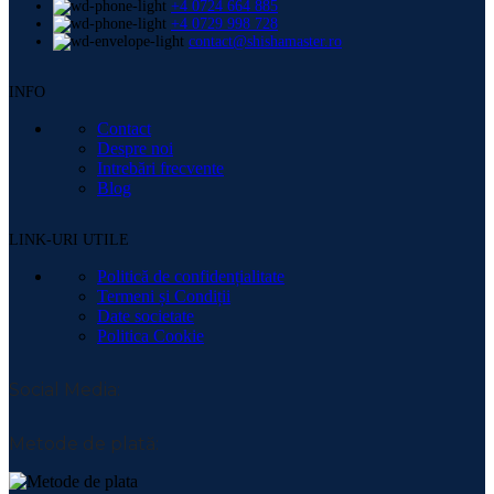
+4 0724 664 885
+4 0729 998 728
contact@shishamaster.ro
INFO
Contact
Despre noi
Intrebări frecvente
Blog
LINK-URI UTILE
Politică de confidențialitate
Termeni și Condiții
Date societate
Politica Cookie
Social Media:
Metode de plată: