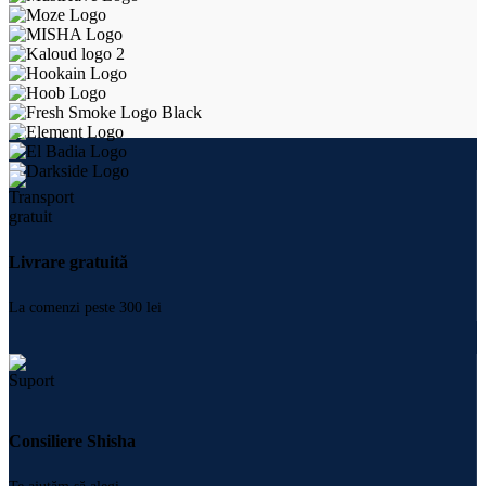
Livrare gratuită
La comenzi peste 300 lei
Consiliere Shisha