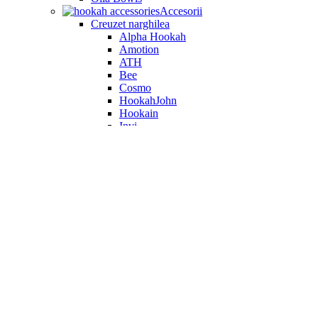
Accesorii
Creuzet narghilea
Alpha Hookah
Amotion
ATH
Bee
Cosmo
HookahJohn
Hookain
Invi
Japona Hookah
Kaloud
Olla Bowls
Oblako
Quasar
Smokelab
UPG
Vandenberg
Vortex
Werkbund
HMD
Apărătoare vânt
Aprinzător cărbuni
Arc furtun
Captator melasă