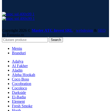
Copyright 2026 ©
Master ATC Invest SRL
-
webdesign
&
SEO
by Fantasia.ro
Search
Meniu
Branduri
Adalya
Al Fakher
Aladin
Alpha Hookah
Coco Boss
Cocobration
Cocoloco
Darkside
El-Badia
Element
Fresh Smoke
Hoob