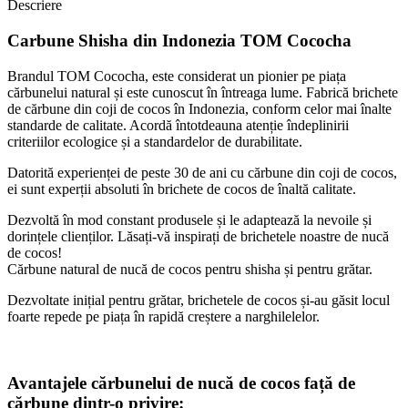
Descriere
Carbune Shisha din Indonezia TOM Cococha
Brandul TOM Cococha, este considerat un pionier pe piața
cărbunelui natural și este cunoscut în întreaga lume. Fabrică brichete
de cărbune din coji de cocos în Indonezia, conform celor mai înalte
standarde de calitate. Acordă întotdeauna atenție îndeplinirii
criteriilor ecologice și a standardelor de durabilitate.
Datorită experienței de peste 30 de ani cu cărbune din coji de cocos,
ei sunt experții absoluti în brichete de cocos de înaltă calitate.
Dezvoltă în mod constant produsele și le adaptează la nevoile și
dorințele clienților. Lăsați-vă inspirați de brichetele noastre de nucă
de cocos!
Cărbune natural de nucă de cocos pentru shisha și pentru grătar.
Dezvoltate inițial pentru grătar, brichetele de cocos și-au găsit locul
foarte repede pe piața în rapidă creștere a narghilelelor.
Avantajele cărbunelui de nucă de cocos față de
cărbune dintr-o privire: