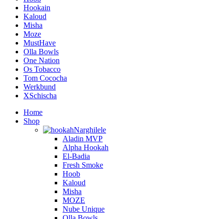
Hookain
Kaloud
Misha
Moze
MustHave
Olla Bowls
One Nation
Os Tobacco
Tom Cococha
Werkbund
XSchischa
Home
Shop
Narghilele
Aladin MVP
Alpha Hookah
El-Badia
Fresh Smoke
Hoob
Kaloud
Misha
MOZE
Nube Unique
Olla Bowls