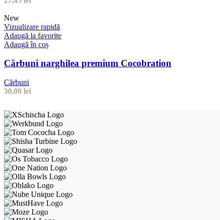
27,45
lei
New
Vizualizare rapidă
Adaugă la favorite
Adaugă în coș
Cărbuni narghilea premium Cocobration
Cărbuni
30,00
lei