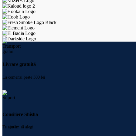
Livrare gratuită
La comenzi peste 300 lei
Consiliere Shisha
Te ajutăm să alegi