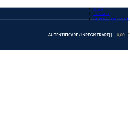
BLOG
CONTACT
ÎNTREBĂRI FRECVENT
AUTENTIFICARE / ÎNREGISTRARE
0,00
LE