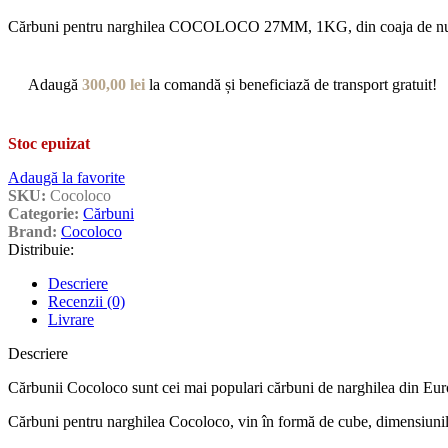
Cărbuni pentru narghilea COCOLOCO 27MM, 1KG, din coaja de nuca
Adaugă
300,00
lei
la comandă și beneficiază de transport gratuit!
Stoc epuizat
Adaugă la favorite
SKU:
Cocoloco
Categorie:
Cărbuni
Brand:
Cocoloco
Distribuie:
Descriere
Recenzii (0)
Livrare
Descriere
Cărbunii Cocoloco sunt cei mai populari cărbuni de narghilea din Europ
Cărbuni pentru narghilea Cocoloco, vin în formă de cube, dimensiunile