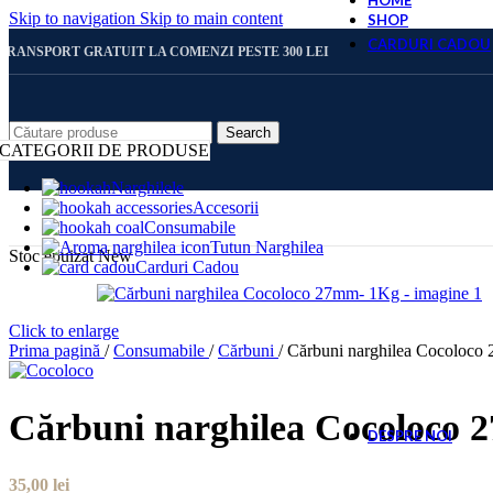
HOME
Skip to navigation
Skip to main content
SHOP
CARDURI CADOU
TRANSPORT GRATUIT LA COMENZI PESTE 300 LEI
CARD 
Search
CATEGORII DE PRODUSE
Narghilele
Accesorii
CARD 
Consumabile
Tutun Narghilea
Stoc epuizat
New
Carduri Cadou
CARD 
Click to enlarge
Prima pagină
/
Consumabile
/
Cărbuni
/
Cărbuni narghilea Cocoloc
CARD 
Cărbuni narghilea Cocoloco
DESPRE NOI
35,00
lei