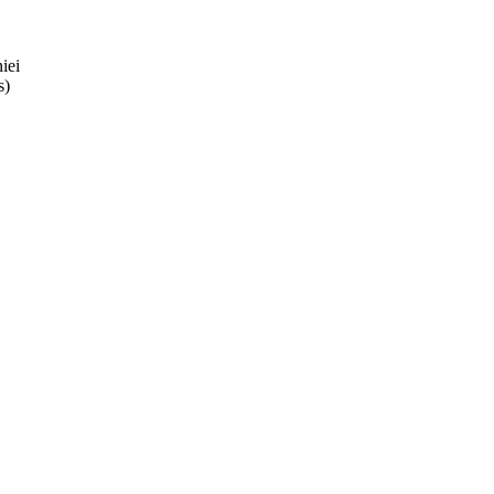
iei
s)