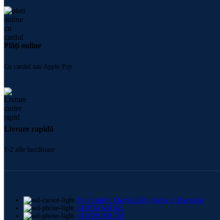
Plăți online
Cu cardul sau Apple Pay
Livrare rapidă
1-2 zile lucrătoare
Str. Frederic Chopin 30B, Sector 2, București
+4 0724 664 885
+4 0729 998 728