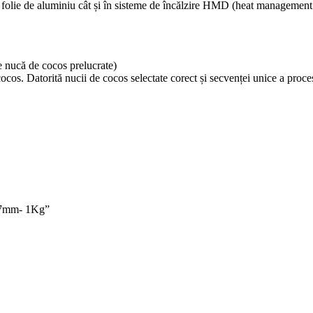
cu folie de aluminiu cât și în sisteme de încălzire HMD (heat management 
e nucă de cocos prelucrate)
os. Datorită nucii de cocos selectate corect și secvenței unice a procesă
 27mm- 1Kg”