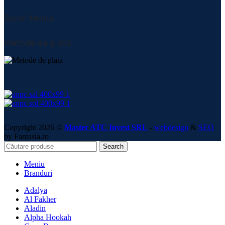
Social Media:
Metode de plată:
Copyright 2026 ©
Master ATC Invest SRL
-
webdesign
&
SEO
by Fantasia.ro
Search
Meniu
Branduri
Adalya
Al Fakher
Aladin
Alpha Hookah