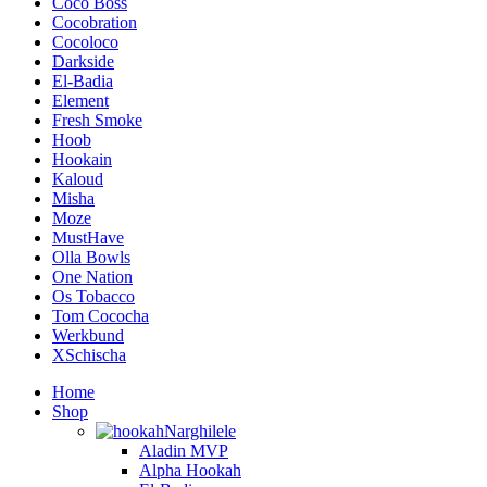
Coco Boss
Cocobration
Cocoloco
Darkside
El-Badia
Element
Fresh Smoke
Hoob
Hookain
Kaloud
Misha
Moze
MustHave
Olla Bowls
One Nation
Os Tobacco
Tom Cococha
Werkbund
XSchischa
Home
Shop
Narghilele
Aladin MVP
Alpha Hookah