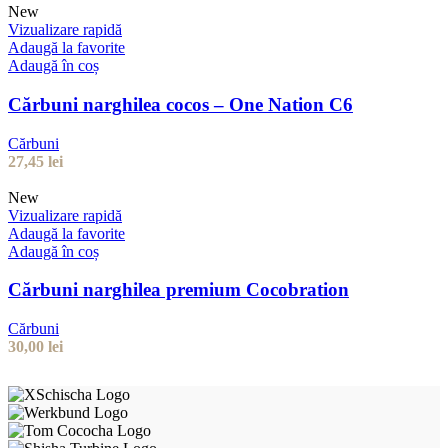
New
Vizualizare rapidă
Adaugă la favorite
Adaugă în coș
Cărbuni narghilea cocos – One Nation C6
Cărbuni
27,45
lei
New
Vizualizare rapidă
Adaugă la favorite
Adaugă în coș
Cărbuni narghilea premium Cocobration
Cărbuni
30,00
lei