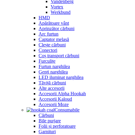
Vandenberg
Vortex
Werkbund
HMD
Apărătoare vânt
Aprinzător cărbuni
Arc furtun
Captator melasă
Clește cărbuni
Conectori
Coș transport cărbuni
Furculițe
Furtun narghilea
Genți narghilea
LED iluminat narghilea
Tăviță cărbuni
Alte accesorii
Accesorii Alpha Hookah
Accesorii Kaloud
Accesorii Moze
Consumabile
Cărbuni
Bile purjare
Folii și perforatoare
Garnituri