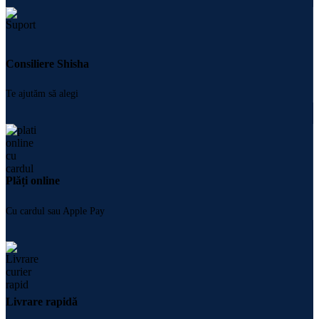
Consiliere Shisha
Te ajutăm să alegi
Plăți online
Cu cardul sau Apple Pay
Livrare rapidă