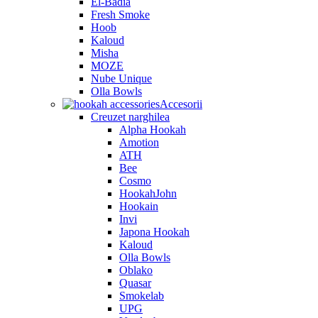
El-Badia
Fresh Smoke
Hoob
Kaloud
Misha
MOZE
Nube Unique
Olla Bowls
Accesorii
Creuzet narghilea
Alpha Hookah
Amotion
ATH
Bee
Cosmo
HookahJohn
Hookain
Invi
Japona Hookah
Kaloud
Olla Bowls
Oblako
Quasar
Smokelab
UPG