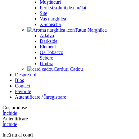
Muștiucuri
Perii și soluții de curățat
Site
Vas narghilea
XSchischa
Tutun Narghilea
Adalya
Darkside
Element
Os Tobacco
Sebero
Umbra
Carduri Cadou
Despre noi
Blog
Contact
Favorite
Autentificare / Înregistrare
Coș produse
Închide
Autentificare
Închide
Incă nu ai cont?