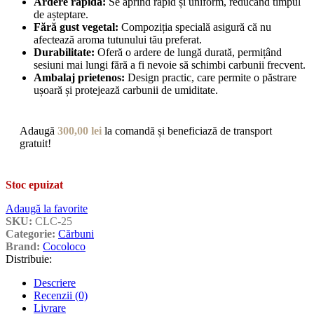
Ardere rapidă:
Se aprind rapid și uniform, reducând timpul
de așteptare.
Fără gust vegetal:
Compoziția specială asigură că nu
afectează aroma tutunului tău preferat.
Durabilitate:
Oferă o ardere de lungă durată, permițând
sesiuni mai lungi fără a fi nevoie să schimbi carbunii frecvent.
Ambalaj prietenos:
Design practic, care permite o păstrare
ușoară și protejează carbunii de umiditate.
Adaugă
300,00
lei
la comandă și beneficiază de transport
gratuit!
Stoc epuizat
Adaugă la favorite
SKU:
CLC-25
Categorie:
Cărbuni
Brand:
Cocoloco
Distribuie:
Descriere
Recenzii (0)
Livrare