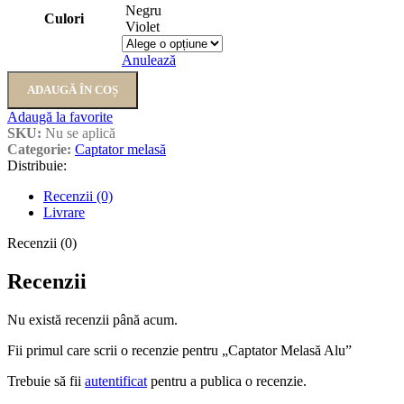
Negru
Culori
Violet
Anulează
ADAUGĂ ÎN COȘ
Adaugă la favorite
SKU:
Nu se aplică
Categorie:
Captator melasă
Distribuie:
Recenzii (0)
Livrare
Recenzii (0)
Recenzii
Nu există recenzii până acum.
Fii primul care scrii o recenzie pentru „Captator Melasă Alu”
Trebuie să fii
autentificat
pentru a publica o recenzie.