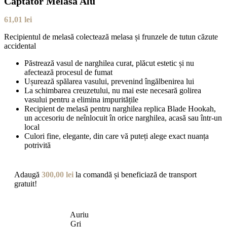
Captator Melasă Alu
61,01
lei
Recipientul de melasă colectează melasa și frunzele de tutun căzute
accidental
Păstrează vasul de narghilea curat, plăcut estetic și nu
afectează procesul de fumat
Ușurează spălarea vasului, prevenind îngălbenirea lui
La schimbarea creuzetului, nu mai este necesară golirea
vasului pentru a elimina impuritățile
Recipient de melasă pentru narghilea replica Blade Hookah,
un accesoriu de neînlocuit în orice narghilea, acasă sau într-un
local
Culori fine, elegante, din care vă puteți alege exact nuanța
potrivită
Adaugă
300,00
lei
la comandă și beneficiază de transport
gratuit!
Auriu
Gri