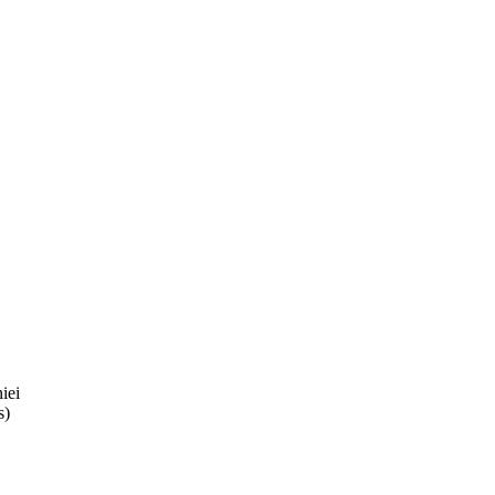
iei
s)