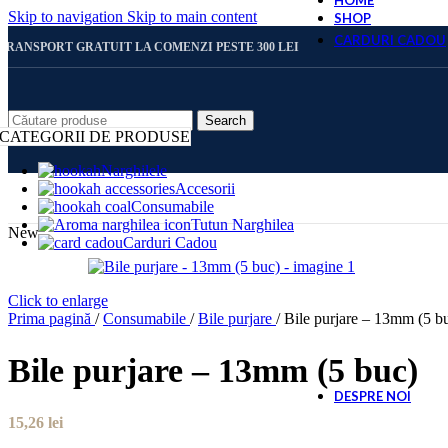
HOME
Skip to navigation
Skip to main content
SHOP
CARDURI CADOU
TRANSPORT GRATUIT LA COMENZI PESTE 300 LEI
CARD 
Search
CATEGORII DE PRODUSE
Narghilele
Accesorii
CARD 
Consumabile
Tutun Narghilea
New
Carduri Cadou
CARD 
Click to enlarge
Prima pagină
/
Consumabile
/
Bile purjare
/
Bile purjare – 13mm (5 b
CARD 
Bile purjare – 13mm (5 buc)
DESPRE NOI
15,26
lei