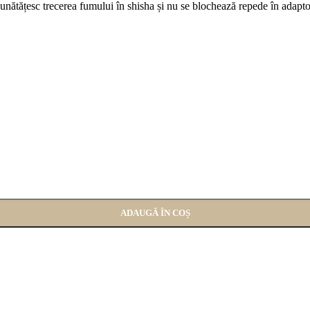
bunătățesc trecerea fumului în shisha și nu se blochează repede în adapto
ADAUGĂ ÎN COȘ