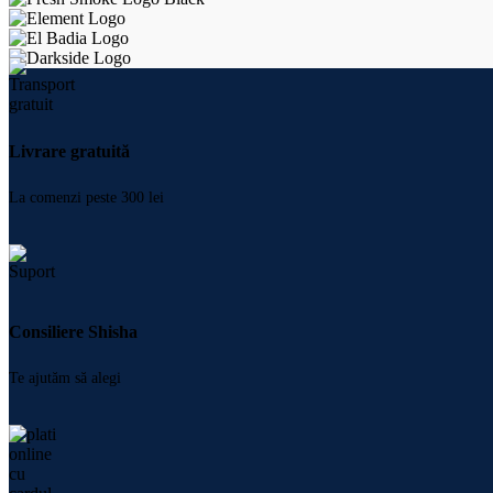
Livrare gratuită
La comenzi peste 300 lei
Consiliere Shisha
Te ajutăm să alegi