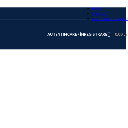
BLOG
CONTACT
ÎNTREBĂRI FRECVENT
AUTENTIFICARE / ÎNREGISTRARE
0,00
LE