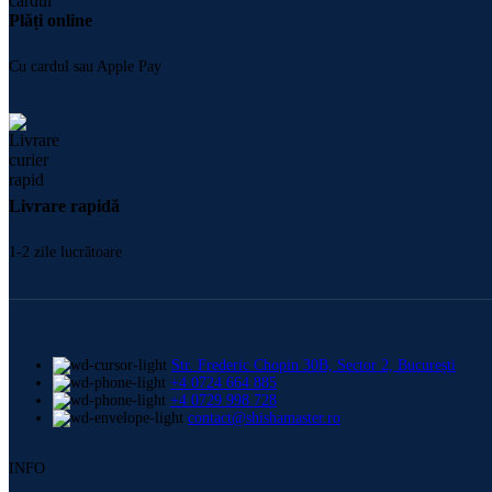
Plăți online
Cu cardul sau Apple Pay
Livrare rapidă
1-2 zile lucrătoare
Str. Frederic Chopin 30B, Sector 2, București
+4 0724 664 885
+4 0729 998 728
contact@shishamaster.ro
INFO