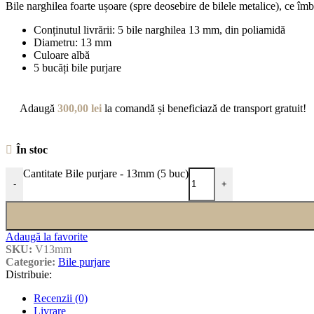
Bile narghilea foarte ușoare (spre deosebire de bilele metalice), ce îm
Conținutul livrării: 5 bile narghilea 13 mm, din poliamidă
Diametru: 13 mm
Culoare albă
5 bucăți bile purjare
Adaugă
300,00
lei
la comandă și beneficiază de transport gratuit!
În stoc
Cantitate Bile purjare - 13mm (5 buc)
-
+
Adaugă la favorite
SKU:
V13mm
Categorie:
Bile purjare
Distribuie:
Recenzii (0)
Livrare