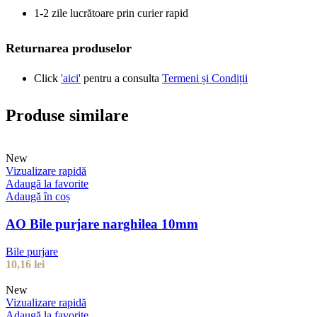
1-2 zile lucrătoare prin curier rapid
Returnarea produselor
Click
'aici'
pentru a consulta
Termeni și Condiții
Produse similare
New
Vizualizare rapidă
Adaugă la favorite
Adaugă în coș
AO Bile purjare narghilea 10mm
Bile purjare
10,16
lei
New
Vizualizare rapidă
Adaugă la favorite