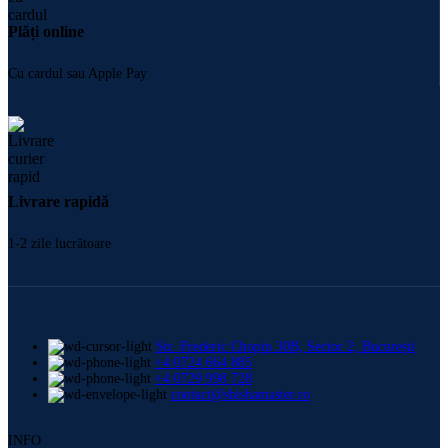
Plăți online
Cu cardul sau Apple Pay
Livrare rapidă
1-2 zile lucrătoare
Str. Frederic Chopin 30B, Sector 2, București
+4 0724 664 885
+4 0729 998 728
contact@shishamaster.ro
INFO