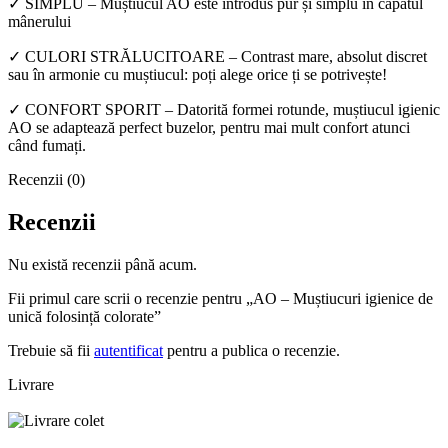
✓ SIMPLU – Muștiucul AO este introdus pur și simplu în capătul
mânerului
✓ CULORI STRĂLUCITOARE – Contrast mare, absolut discret
sau în armonie cu muștiucul: poți alege orice ți se potrivește!
✓ CONFORT SPORIT – Datorită formei rotunde, muștiucul igienic
AO se adaptează perfect buzelor, pentru mai mult confort atunci
când fumați.
Recenzii (0)
Recenzii
Nu există recenzii până acum.
Fii primul care scrii o recenzie pentru „AO – Muștiucuri igienice de
unică folosință colorate”
Trebuie să fii
autentificat
pentru a publica o recenzie.
Livrare