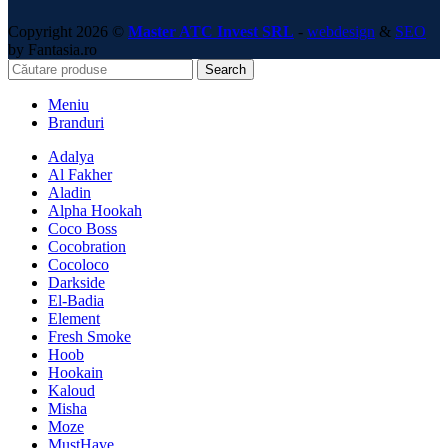
Copyright 2026 ©
Master ATC Invest SRL
-
webdesign
&
SEO
by Fantasia.ro
Search
Meniu
Branduri
Adalya
Al Fakher
Aladin
Alpha Hookah
Coco Boss
Cocobration
Cocoloco
Darkside
El-Badia
Element
Fresh Smoke
Hoob
Hookain
Kaloud
Misha
Moze
MustHave