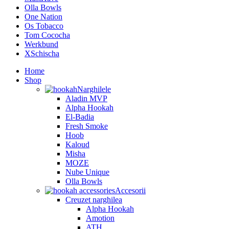
Olla Bowls
One Nation
Os Tobacco
Tom Cococha
Werkbund
XSchischa
Home
Shop
Narghilele
Aladin MVP
Alpha Hookah
El-Badia
Fresh Smoke
Hoob
Kaloud
Misha
MOZE
Nube Unique
Olla Bowls
Accesorii
Creuzet narghilea
Alpha Hookah
Amotion
ATH