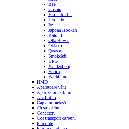
Bee
Cosmo
HookahJohn
Hookain
Invi
Japona Hookah
Kaloud
Olla Bowls
Oblako
Quasar
Smokelab
UPG
Vandenberg
Vortex
Werkbund
HMD
Apărătoare vânt
Aprinzător cărbuni
Arc furtun
Captator melasă
Clește cărbuni
Conectori
Coș transport cărbuni
Furculițe
Furtun narghilea