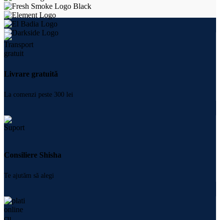
Livrare gratuită
La comenzi peste 300 lei
Consiliere Shisha
Te ajutăm să alegi