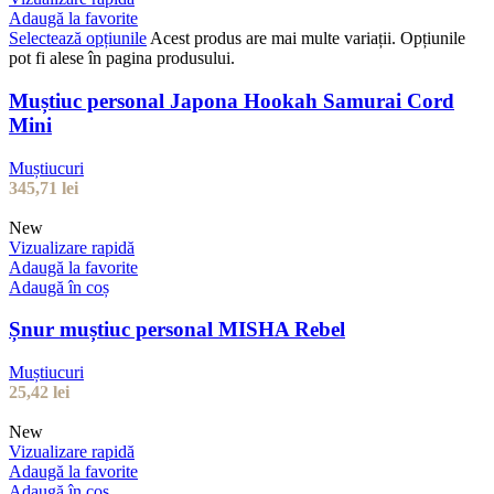
Adaugă la favorite
Selectează opțiunile
Acest produs are mai multe variații. Opțiunile
pot fi alese în pagina produsului.
Muștiuc personal Japona Hookah Samurai Cord
Mini
Muștiucuri
345,71
lei
New
Vizualizare rapidă
Adaugă la favorite
Adaugă în coș
Șnur muștiuc personal MISHA Rebel
Muștiucuri
25,42
lei
New
Vizualizare rapidă
Adaugă la favorite
Adaugă în coș