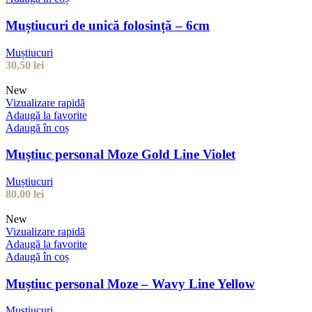
Muștiucuri de unică folosință – 6cm
Muștiucuri
30,50
lei
New
Vizualizare rapidă
Adaugă la favorite
Adaugă în coș
Muștiuc personal Moze Gold Line Violet
Muștiucuri
80,00
lei
New
Vizualizare rapidă
Adaugă la favorite
Adaugă în coș
Muștiuc personal Moze – Wavy Line Yellow
Muștiucuri