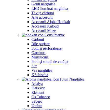
Genți narghilea
LED iluminat narghilea
Tăviță cărbuni
Alte accesorii
Accesorii Alpha Hookah
Accesorii Kaloud
Accesorii Moze
Consumabile
Cărbuni
Bile purjare
Folii și perforatoare
Garnituri
Muștiucuri
Perii și soluții de curățat
Site
Vas narghilea
XSchischa
Tutun Narghilea
Adalya
Darkside
Element
Os Tobacco
Sebero
Umbra