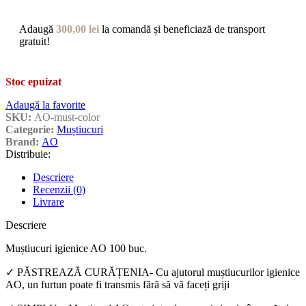
Adaugă
300,00
lei
la comandă și beneficiază de transport
gratuit!
Stoc epuizat
Adaugă la favorite
SKU:
AO-must-color
Categorie:
Muștiucuri
Brand:
AO
Distribuie:
Descriere
Recenzii (0)
Livrare
Descriere
Muștiucuri igienice AO 100 buc.
✓ PĂSTREAZĂ CURĂȚENIA- Cu ajutorul muștiucurilor igienice
AO, un furtun poate fi transmis fără să vă faceți griji