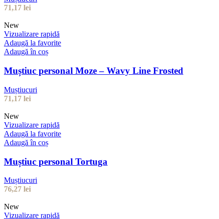
71,17
lei
New
Vizualizare rapidă
Adaugă la favorite
Adaugă în coș
Muștiuc personal Moze – Wavy Line Frosted
Muștiucuri
71,17
lei
New
Vizualizare rapidă
Adaugă la favorite
Adaugă în coș
Muștiuc personal Tortuga
Muștiucuri
76,27
lei
New
Vizualizare rapidă