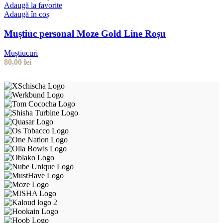
Adaugă la favorite
Adaugă în coș
Muștiuc personal Moze Gold Line Roșu
Muștiucuri
80,00
lei