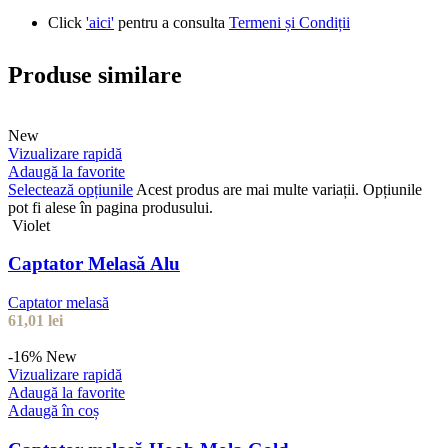
Click
'aici'
pentru a consulta
Termeni și Condiții
Produse similare
New
Vizualizare rapidă
Adaugă la favorite
Selectează opțiunile
Acest produs are mai multe variații. Opțiunile
pot fi alese în pagina produsului.
Violet
Captator Melasă Alu
Captator melasă
61,01
lei
-16%
New
Vizualizare rapidă
Adaugă la favorite
Adaugă în coș