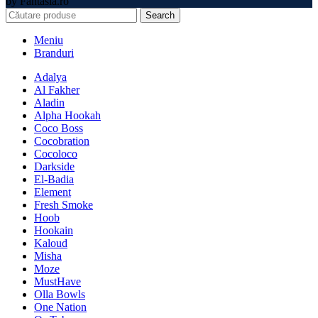
by Fantasia.ro
Search
Meniu
Branduri
Adalya
Al Fakher
Aladin
Alpha Hookah
Coco Boss
Cocobration
Cocoloco
Darkside
El-Badia
Element
Fresh Smoke
Hoob
Hookain
Kaloud
Misha
Moze
MustHave
Olla Bowls
One Nation