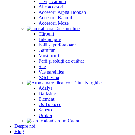
Tăviță cărbuni
Alte accesorii
Accesorii Alpha Hookah
Accesorii Kaloud
Accesorii Moze
Consumabile
Cărbuni
Bile purjare
Folii și perforatoare
Garnituri
Muștiucuri
Perii și soluții de curățat
Site
Vas narghilea
XSchischa
Tutun Narghilea
Adalya
Darkside
Element
Os Tobacco
Sebero
Umbra
Carduri Cadou
Despre noi
Blog