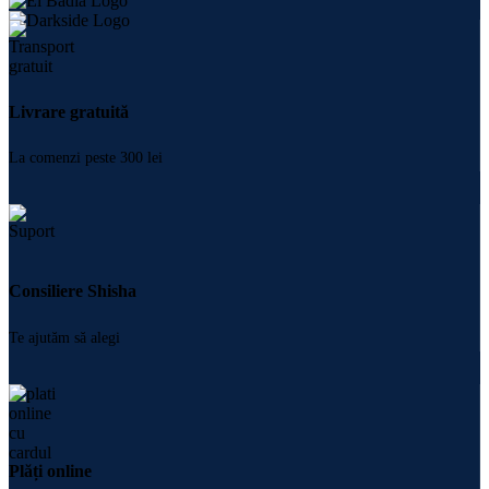
Livrare gratuită
La comenzi peste 300 lei
Consiliere Shisha
Te ajutăm să alegi
Plăți online