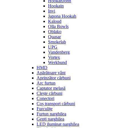
HookahJohn
Hookain
Invi
Japona Hookah
Kaloud
Olla Bowls
Oblako
Quasar
Smokelab
UPG
Vandenberg
Vortex
Werkbund
HMD
Apărătoare vânt
Aprinzător cărbuni
Arc furtun
Captator melasă
Clește cărbuni
Conectori
Coș transport cărbuni
Furculițe
Furtun narghilea
Genți narghilea
LED iluminat narghilea