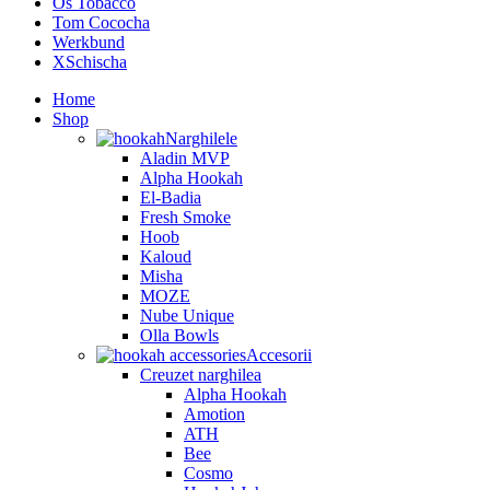
Os Tobacco
Tom Cococha
Werkbund
XSchischa
Home
Shop
Narghilele
Aladin MVP
Alpha Hookah
El-Badia
Fresh Smoke
Hoob
Kaloud
Misha
MOZE
Nube Unique
Olla Bowls
Accesorii
Creuzet narghilea
Alpha Hookah
Amotion
ATH
Bee
Cosmo