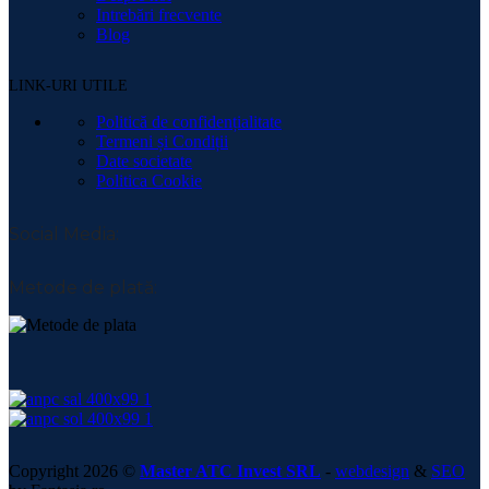
Intrebări frecvente
Blog
LINK-URI UTILE
Politică de confidențialitate
Termeni și Condiții
Date societate
Politica Cookie
Social Media:
Metode de plată:
Copyright 2026 ©
Master ATC Invest SRL
-
webdesign
&
SEO