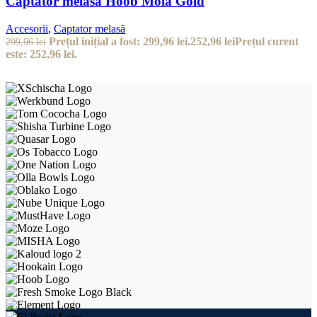
Captator melasă Hoob Mola Gold
Accesorii
,
Captator melasă
Prețul inițial a fost: 299,96 lei.
252,96
lei
Prețul curent
299,96
lei
este: 252,96 lei.