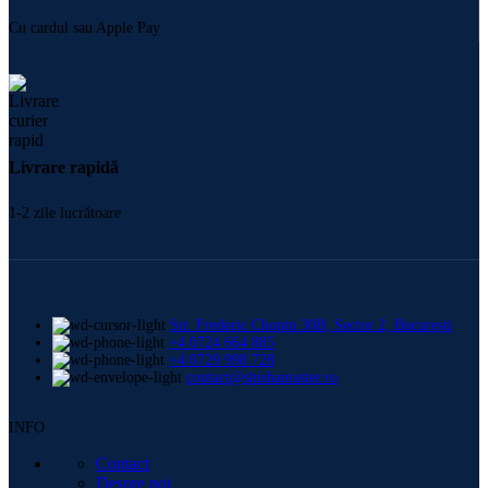
Cu cardul sau Apple Pay
Livrare rapidă
1-2 zile lucrătoare
Str. Frederic Chopin 30B, Sector 2, București
+4 0724 664 885
+4 0729 998 728
contact@shishamaster.ro
INFO
Contact
Despre noi