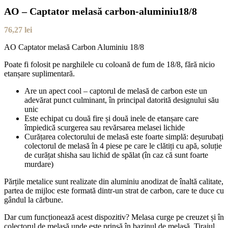
AO – Captator melasă carbon-aluminiu18/8
76,27
lei
AO Captator melasă Carbon Aluminiu 18/8
Poate fi folosit pe narghilele cu coloană de fum de 18/8, fără nicio
etanșare suplimentară.
Are un apect cool – captorul de melasă de carbon este un
adevărat punct culminant, în principal datorită designului său
unic
Este echipat cu două fire și două inele de etanșare care
împiedică scurgerea sau revărsarea melasei lichide
Curățarea colectorului de melasă este foarte simplă: deșurubați
colectorul de melasă în 4 piese pe care le clătiți cu apă, soluție
de curățat shisha sau lichid de spălat (în caz că sunt foarte
murdare)
Părțile metalice sunt realizate din aluminiu anodizat de înaltă calitate,
partea de mijloc este formată dintr-un strat de carbon, care te duce cu
gândul la cărbune.
Dar cum funcționează acest dispozitiv? Melasa curge pe creuzet și în
colectorul de melasă unde este prinsă în bazinul de melasă. Tirajul