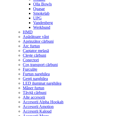
Olla Bowls
Quasar
Smokelab
UPG
Vandenberg
Werkbund
HMD
Apărătoare vânt
Aprinzător cărbuni
Arc furtun
Captator melasă
Clește cărbuni
Conectori
Coș transport cărbuni
Furculițe
Furtun narghilea
Genți narghilea
LED iluminat narghilea
Mâner furtun
Tăviță cărbuni
Alte accesorii
Accesorii Alpha Hookah
Accesorii Amotion
Accesorii Kaloud
Accesorii Moze