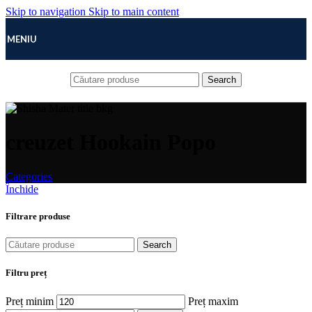
Skip to navigation
Skip to main content
MENIU
Search
creuzet Hookain Popo
Categories
Închide
Filtrare produse
Search
Filtru preț
Preț minim
Preț maxim