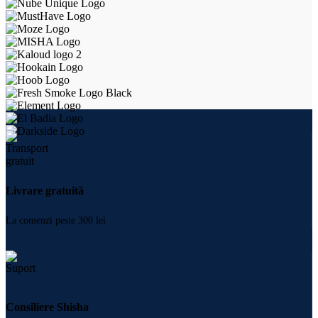
Livrare gratuită
La comenzi peste 300 lei
Consiliere Shisha