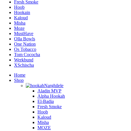
Fresh Smoke
Hoob
Hookain
Kaloud
Misha
Moze
MustHave
Olla Bowls
One Nation
Os Tobacco
Tom Cococha
Werkbund
XSchischa
Home
Shop
Narghilele
Aladin MVP
Alpha Hookah
El-Badia
Fresh Smoke
Hoob
Kaloud
Misha
MOZE