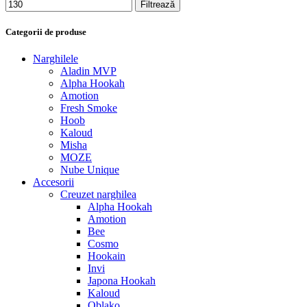
Filtrează
Categorii de produse
Narghilele
Aladin MVP
Alpha Hookah
Amotion
Fresh Smoke
Hoob
Kaloud
Misha
MOZE
Nube Unique
Accesorii
Creuzet narghilea
Alpha Hookah
Amotion
Bee
Cosmo
Hookain
Invi
Japona Hookah
Kaloud
Oblako