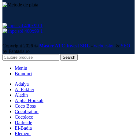
Copyright 2026 ©
Master ATC Invest SRL
-
webdesign
&
SEO
by Fantasia.ro
Search
Meniu
Branduri
Adalya
Al Fakher
Aladin
Alpha Hookah
Coco Boss
Cocobration
Cocoloco
Darkside
El-Badia
Element