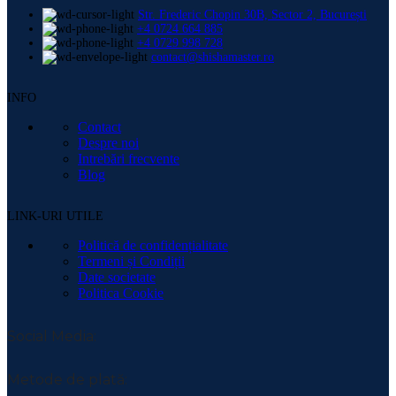
Str. Frederic Chopin 30B, Sector 2, București
+4 0724 664 885
+4 0729 998 728
contact@shishamaster.ro
INFO
Contact
Despre noi
Intrebări frecvente
Blog
LINK-URI UTILE
Politică de confidențialitate
Termeni și Condiții
Date societate
Politica Cookie
Social Media:
Metode de plată: