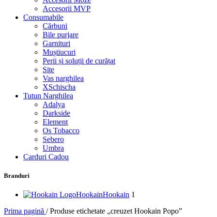
Accesorii MVP
Consumabile
Cărbuni
Bile purjare
Garnituri
Muștiucuri
Perii și soluții de curățat
Site
Vas narghilea
XSchischa
Tutun Narghilea
Adalya
Darkside
Element
Os Tobacco
Sebero
Umbra
Carduri Cadou
Branduri
Hookain
Hookain
1
Prima pagină
/
Produse etichetate „creuzet Hookain Popo”