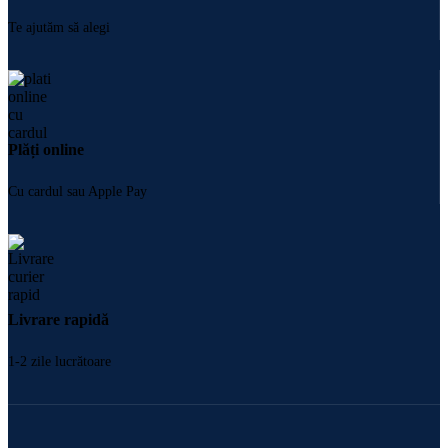
Te ajutăm să alegi
Plăți online
Cu cardul sau Apple Pay
Livrare rapidă
1-2 zile lucrătoare