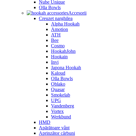
Nube Unique
Olla Bowls
Accesorii
Creuzet narghilea
Alpha Hookah
Amotion
ATH
Bee
Cosmo
HookahJohn
Hookain
Invi
Japona Hookah
Kaloud
Olla Bowls
Oblako
Quasar
Smokelab
UPG
Vandenberg
Vortex
Werkbund
HMD
Apărătoare vânt
Aprinzător cărbuni