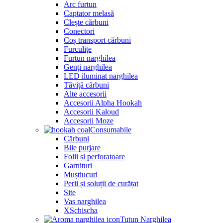
Arc furtun
Captator melasă
Clește cărbuni
Conectori
Coș transport cărbuni
Furculițe
Furtun narghilea
Genți narghilea
LED iluminat narghilea
Tăviță cărbuni
Alte accesorii
Accesorii Alpha Hookah
Accesorii Kaloud
Accesorii Moze
Consumabile
Cărbuni
Bile purjare
Folii și perforatoare
Garnituri
Muștiucuri
Perii și soluții de curățat
Site
Vas narghilea
XSchischa
Tutun Narghilea