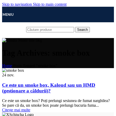
Skip to navigation
Skip to main content
MENIU
Search
Tag Archives: smoke box
Home
/
Posts Tagged "smoke box"
24
nov.
Ce este un smoke box, Kaloud sau un HMD
(gestionare a căldurii)?
Ce este un smoke box? Poți prelungi sesiunea de fumat narghilea?
Se pare că da, un smoke box poate prelungi bucuria fuma...
Citește mai multe