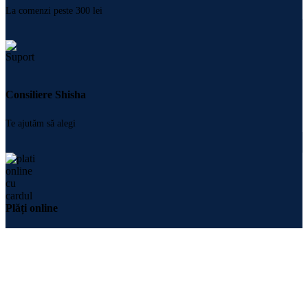
La comenzi peste 300 lei
Consiliere Shisha
Te ajutăm să alegi
Plăți online
Cu cardul sau Apple Pay