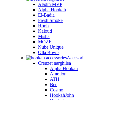
Aladin MVP
Alpha Hookah
El-Badia
Fresh Smoke
Hoob
Kaloud
Misha
MOZE
Nube Unique
Olla Bowls
Accesorii
Creuzet narghilea
Alpha Hookah
Amotion
ATH
Bee
Cosmo
HookahJohn
Hookain
Invi
Japona Hookah
Kaloud
Olla Bowls
Oblako
Quasar