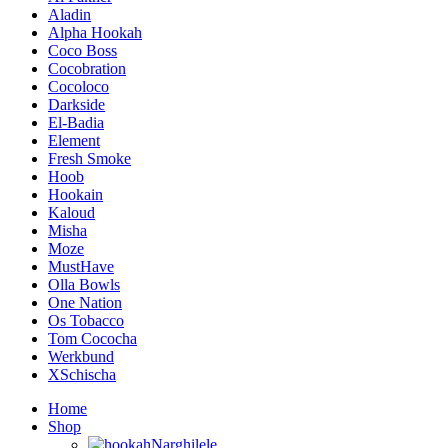
Aladin
Alpha Hookah
Coco Boss
Cocobration
Cocoloco
Darkside
El-Badia
Element
Fresh Smoke
Hoob
Hookain
Kaloud
Misha
Moze
MustHave
Olla Bowls
One Nation
Os Tobacco
Tom Cococha
Werkbund
XSchischa
Home
Shop
Narghilele