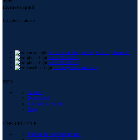
Livrare rapidă
1-2 zile lucrătoare
Str. Frederic Chopin 30B, Sector 2, București
+4 0724 664 885
+4 0729 998 728
contact@shishamaster.ro
INFO
Contact
Despre noi
Intrebări frecvente
Blog
LINK-URI UTILE
Politică de confidențialitate
Termeni și Condiții