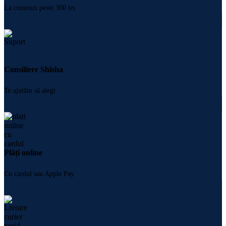
La comenzi peste 300 lei
Consiliere Shisha
Te ajutăm să alegi
Plăți online
Cu cardul sau Apple Pay