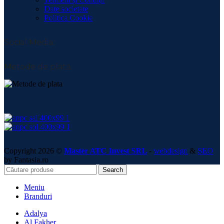
Date societate
Politica Cookie
Social Media:
Metode de plată:
Copyright 2026 ©
Master ATC Invest SRL
-
webdesign
&
SEO
by Fantasia.ro
Search
Meniu
Branduri
Adalya
Al Fakher