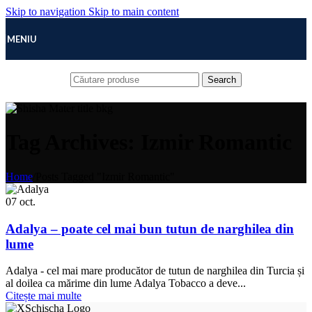
Skip to navigation
Skip to main content
MENIU
Search
Tag Archives: Izmir Romantic
Home
/
Posts Tagged "Izmir Romantic"
07
oct.
Adalya – poate cel mai bun tutun de narghilea din
lume
Adalya - cel mai mare producător de tutun de narghilea din Turcia și
al doilea ca mărime din lume Adalya Tobacco a deve...
Citește mai multe