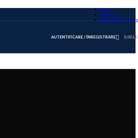
BLOG
CONTACT
ÎNTREBĂRI FRECVENT
AUTENTIFICARE / ÎNREGISTRARE
0,00
LE