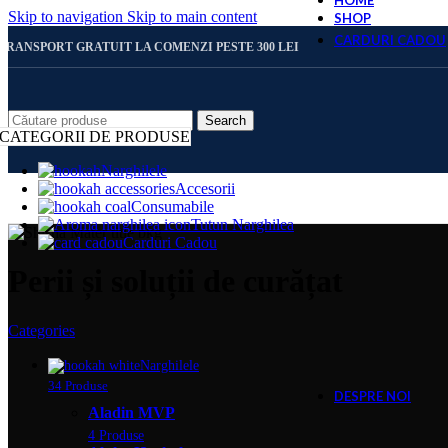
HOME
Skip to navigation
Skip to main content
SHOP
CARDURI CADOU
TRANSPORT GRATUIT LA COMENZI PESTE 300 LEI
CARD 
Search
CATEGORII DE PRODUSE
Narghilele
Accesorii
CARD 
Consumabile
Tutun Narghilea
Carduri Cadou
CARD 
Perii și soluții de curățat
Categories
CARD 
Narghilele
34 Produse
DESPRE NOI
Aladin MVP
4 Produse