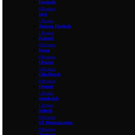
Hookain
6 Produse
Invi
1 Produs
Japona Hookah
1 Produs
Kaloud
9 Produse
Kong
0 Produse
Oblako
5 Produse
Olla Bowls
9 Produse
Quasar
1 Produs
Smokelab
1 Produs
Solaris
0 Produse
ST Organization
0 Produse
Tortuga