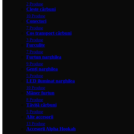
2 Produse
Clește cărbuni
10 Produse
Conectori
7 Produse
Coș transport cărbuni
3 Produse
Furculițe
7 Produse
Furtun narghilea
9 Produse
Genți narghilea
5 Produse
LED iluminat narghilea
10 Produse
Mâner furtun
8 Produse
Tăviță cărbuni
5 Produse
Alte accesorii
13 Produse
Accesorii Alpha Hookah