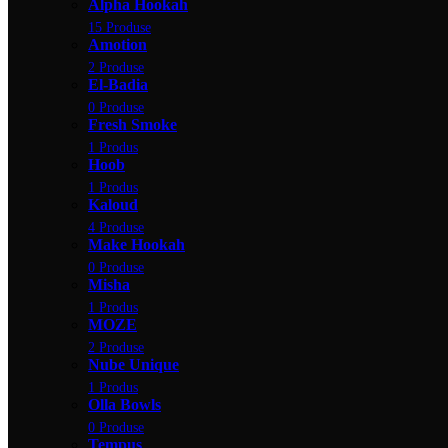
Alpha Hookah
15 Produse
Amotion
2 Produse
El-Badia
0 Produse
Fresh Smoke
1 Produs
Hoob
1 Produs
Kaloud
4 Produse
Make Hookah
0 Produse
Misha
1 Produs
MOZE
2 Produse
Nube Unique
1 Produs
Olla Bowls
0 Produse
Tempus