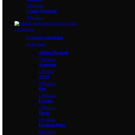
0 Produse
Union Hookah
0 Produse
Accesorii
180 Produse
Creuzet narghilea
54 Produse
Alpha Hookah
7 Produse
Amotion
1 Produs
ATH
0 Produse
Bee
3 Produse
Cosmo
2 Produse
Hoob
0 Produse
HookahJohn
0 Produse