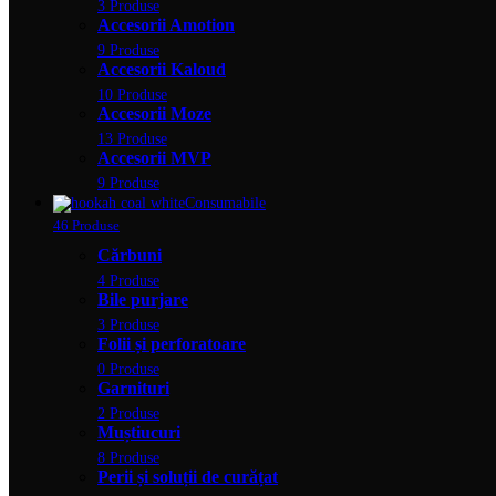
3 Produse
Accesorii Amotion
9 Produse
Accesorii Kaloud
10 Produse
Accesorii Moze
13 Produse
Accesorii MVP
9 Produse
Consumabile
46 Produse
Cărbuni
4 Produse
Bile purjare
3 Produse
Folii și perforatoare
0 Produse
Garnituri
2 Produse
Muștiucuri
8 Produse
Perii și soluții de curățat