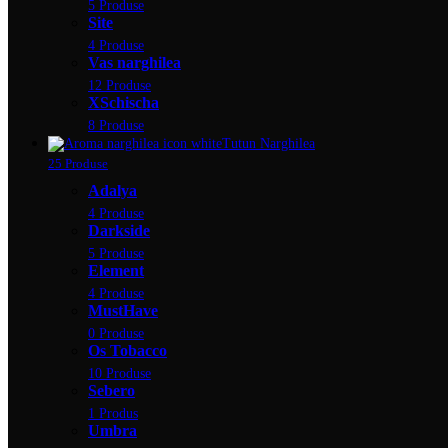
5 Produse
Site
4 Produse
Vas narghilea
12 Produse
XSchischa
8 Produse
Tutun Narghilea
25 Produse
Adalya
4 Produse
Darkside
5 Produse
Element
4 Produse
MustHave
0 Produse
Os Tobacco
10 Produse
Sebero
1 Produs
Umbra