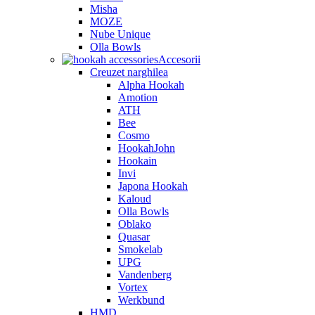
Misha
MOZE
Nube Unique
Olla Bowls
Accesorii
Creuzet narghilea
Alpha Hookah
Amotion
ATH
Bee
Cosmo
HookahJohn
Hookain
Invi
Japona Hookah
Kaloud
Olla Bowls
Oblako
Quasar
Smokelab
UPG
Vandenberg
Vortex
Werkbund
HMD