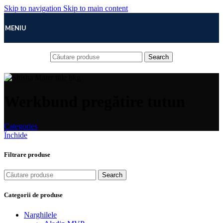
Skip to navigation
Skip to main content
MENIU
Search
Werkbund pregătire tutun
Categories
Închide
Filtrare produse
Search
Categorii de produse
Narghilele