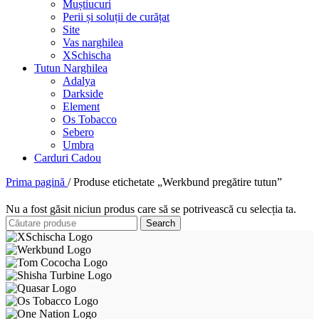
Muștiucuri
Perii și soluții de curățat
Site
Vas narghilea
XSchischa
Tutun Narghilea
Adalya
Darkside
Element
Os Tobacco
Sebero
Umbra
Carduri Cadou
Prima pagină
/
Produse etichetate „Werkbund pregătire tutun”
Nu a fost găsit niciun produs care să se potrivească cu selecția ta.
Search