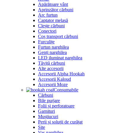
Apărătoare vânt
Aprinzător cărbuni
Arc furtun
Captator melasă
Clește cărbuni
Conectori
Coș transport cărbuni
Furculițe
Furtun narghilea
Genți narghilea
LED iluminat narghilea
Tăviță cărbuni
Alte accesorii
Accesorii Alpha Hookah
Accesorii Kaloud
Accesorii Moze
Consumabile
Cărbuni
Bile purjare
Folii și perforatoare
Garnituri
Muștiucuri
Perii și soluții de curățat
Site
Vas narghilea