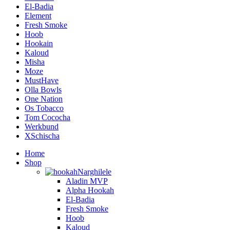
El-Badia
Element
Fresh Smoke
Hoob
Hookain
Kaloud
Misha
Moze
MustHave
Olla Bowls
One Nation
Os Tobacco
Tom Cococha
Werkbund
XSchischa
Home
Shop
Narghilele
Aladin MVP
Alpha Hookah
El-Badia
Fresh Smoke
Hoob
Kaloud