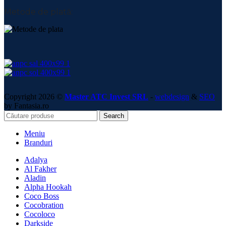
Metode de plată:
Copyright 2026 ©
Master ATC Invest SRL
-
webdesign
&
SEO
by Fantasia.ro
Search
Meniu
Branduri
Adalya
Al Fakher
Aladin
Alpha Hookah
Coco Boss
Cocobration
Cocoloco
Darkside