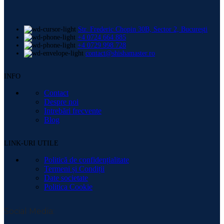
Str. Frederic Chopin 30B, Sector 2, București
+4 0724 664 885
+4 0729 998 728
contact@shishamaster.ro
INFO
Contact
Despre noi
Intrebări frecvente
Blog
LINK-URI UTILE
Politică de confidențialitate
Termeni și Condiții
Date societate
Politica Cookie
Social Media: