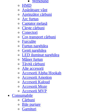
Werkbund
HMD
Apărătoare vânt
Aprinzător cărbuni
Arc furtun
Captator melasă
Clește cărbuni
Conectori
Coș transport cărbuni
Furculițe
Furtun narghilea
Genți narghilea
LED iluminat narghilea
Mâner furtun
Tăviță cărbuni
Alte accesorii
Accesorii Alpha Hookah
Accesorii Amotion
Accesorii Kaloud
Accesorii Moze
Accesorii MVP
Consumabile
Cărbuni
Bile purjare
Garnituri