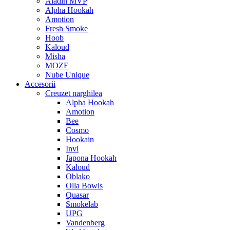
Aladin MVP
Alpha Hookah
Amotion
Fresh Smoke
Hoob
Kaloud
Misha
MOZE
Nube Unique
Accesorii
Creuzet narghilea
Alpha Hookah
Amotion
Bee
Cosmo
Hookain
Invi
Japona Hookah
Kaloud
Oblako
Olla Bowls
Quasar
Smokelab
UPG
Vandenberg