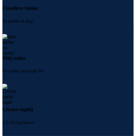
Consiliere Shisha
Te ajutăm să alegi
Plăți online
Cu cardul sau Apple Pay
Livrare rapidă
1-2 zile lucrătoare