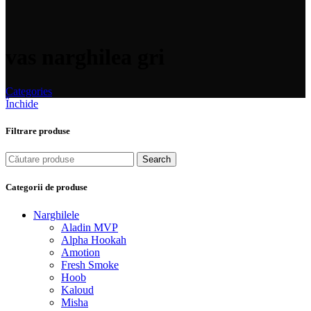
vas narghilea gri
Categories
Închide
Filtrare produse
Search
Categorii de produse
Narghilele
Aladin MVP
Alpha Hookah
Amotion
Fresh Smoke
Hoob
Kaloud
Misha