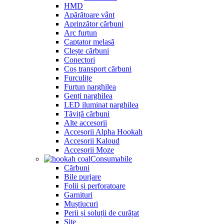
HMD
Apărătoare vânt
Aprinzător cărbuni
Arc furtun
Captator melasă
Clește cărbuni
Conectori
Coș transport cărbuni
Furculițe
Furtun narghilea
Genți narghilea
LED iluminat narghilea
Tăviță cărbuni
Alte accesorii
Accesorii Alpha Hookah
Accesorii Kaloud
Accesorii Moze
Consumabile
Cărbuni
Bile purjare
Folii și perforatoare
Garnituri
Muștiucuri
Perii și soluții de curățat
Site