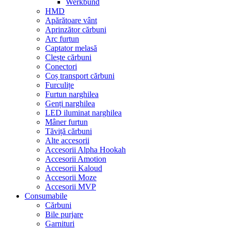
Werkbund
HMD
Apărătoare vânt
Aprinzător cărbuni
Arc furtun
Captator melasă
Clește cărbuni
Conectori
Coș transport cărbuni
Furculițe
Furtun narghilea
Genți narghilea
LED iluminat narghilea
Mâner furtun
Tăviță cărbuni
Alte accesorii
Accesorii Alpha Hookah
Accesorii Amotion
Accesorii Kaloud
Accesorii Moze
Accesorii MVP
Consumabile
Cărbuni
Bile purjare
Garnituri