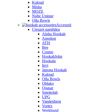
Kaloud
Misha
MOZE
Nube Unique
Olla Bowls
Accesorii
Creuzet narghilea
Alpha Hookah
Amotion
ATH
Bee
Cosmo
HookahJohn
Hookain
Invi
Japona Hookah
Kaloud
Olla Bowls
Oblako
Quasar
Smokelab
UPG
Vandenberg
Vortex
Werkbund