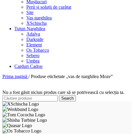
Muștiucuri
Perii și soluții de curățat
Site
Vas narghilea
XSchischa
Tutun Narghilea
Adalya
Darkside
Element
Os Tobacco
Sebero
Umbra
Carduri Cadou
Prima pagină
/
Produse etichetate „vas de narghilea Moze”
Nu a fost găsit niciun produs care să se potrivească cu selecția ta.
Search