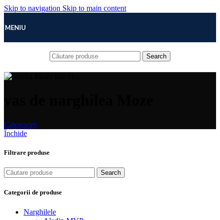
Skip to navigation
Skip to main content
MENIU
Search
vas de narghilea Moze
Categories
Închide
Filtrare produse
Search
Categorii de produse
Narghilele