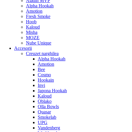
Aladin MVP
Alpha Hookah
Amotion
Fresh Smoke
Hoob
Kaloud
Misha
MOZE
Nube Unique
Accesorii
Creuzet narghilea
Alpha Hookah
Amotion
Bee
Cosmo
Hookain
Invi
Japona Hookah
Kaloud
Oblako
Olla Bowls
Quasar
Smokelab
UPG
Vandenberg