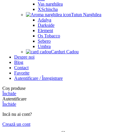
Vas narghilea
XSchischa
Tutun Narghilea
Adalya
Darkside
Element
Os Tobacco
Sebero
Umbra
Carduri Cadou
Despre noi
Blog
Contact
Favorite
Autentificare / Înregistrare
Coș produse
Închide
Autentificare
Închide
Incă nu ai cont?
Crează un cont