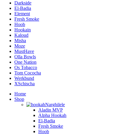
Darkside
El-Badia
Element
Fresh Smoke
Hoob
Hookain
Kaloud
Misha
Moze
MustHave
Olla Bowls
One Nation
Os Tobacco
Tom Cococha
Werkbund
XSchischa
Home
Shop
Narghilele
Aladin MVP
Alpha Hookah
El-Badia
Fresh Smoke
Hoob