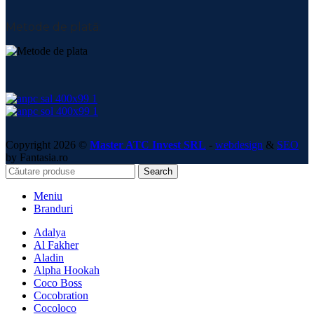
Metode de plată:
Copyright 2026 ©
Master ATC Invest SRL
-
webdesign
&
SEO
by Fantasia.ro
Search
Meniu
Branduri
Adalya
Al Fakher
Aladin
Alpha Hookah
Coco Boss
Cocobration
Cocoloco