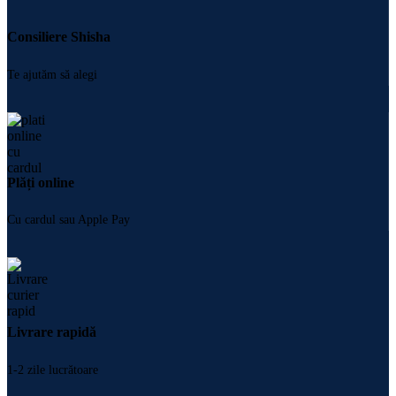
Consiliere Shisha
Te ajutăm să alegi
Plăți online
Cu cardul sau Apple Pay
Livrare rapidă
1-2 zile lucrătoare