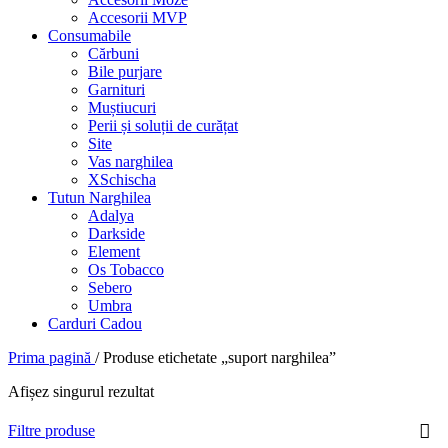
Accesorii MVP
Consumabile
Cărbuni
Bile purjare
Garnituri
Muștiucuri
Perii și soluții de curățat
Site
Vas narghilea
XSchischa
Tutun Narghilea
Adalya
Darkside
Element
Os Tobacco
Sebero
Umbra
Carduri Cadou
Prima pagină
/
Produse etichetate „suport narghilea”
Afișez singurul rezultat
Filtre produse