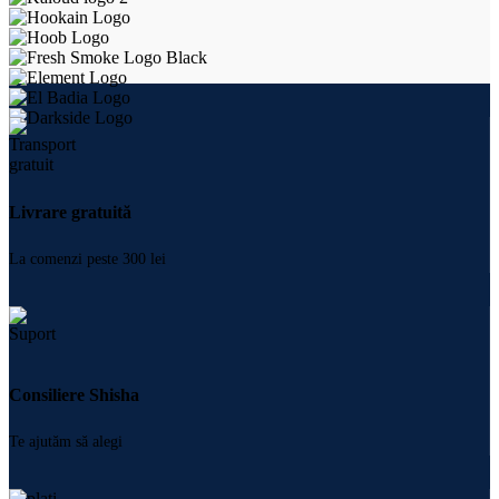
Livrare gratuită
La comenzi peste 300 lei
Consiliere Shisha
Te ajutăm să alegi