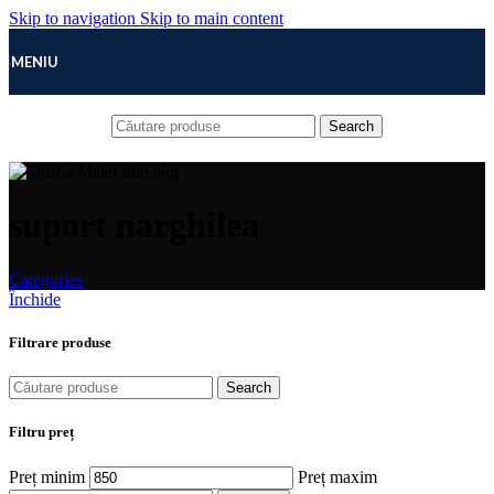
Skip to navigation
Skip to main content
MENIU
Search
suport narghilea
Categories
Închide
Filtrare produse
Search
Filtru preț
Preț minim
Preț maxim