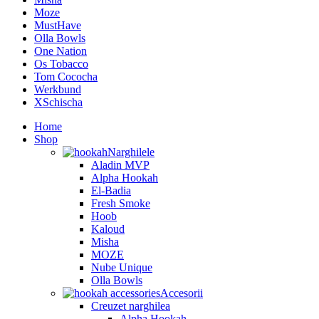
Moze
MustHave
Olla Bowls
One Nation
Os Tobacco
Tom Cococha
Werkbund
XSchischa
Home
Shop
Narghilele
Aladin MVP
Alpha Hookah
El-Badia
Fresh Smoke
Hoob
Kaloud
Misha
MOZE
Nube Unique
Olla Bowls
Accesorii
Creuzet narghilea
Alpha Hookah