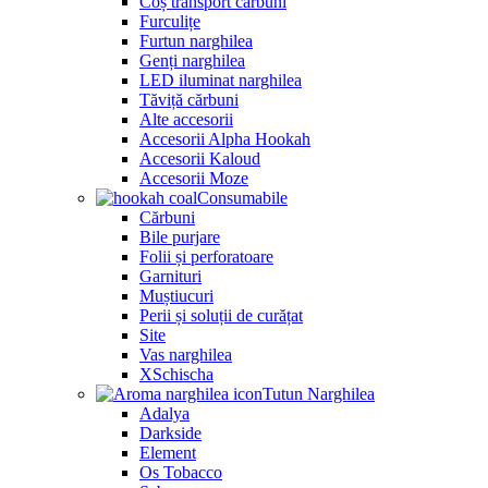
Coș transport cărbuni
Furculițe
Furtun narghilea
Genți narghilea
LED iluminat narghilea
Tăviță cărbuni
Alte accesorii
Accesorii Alpha Hookah
Accesorii Kaloud
Accesorii Moze
Consumabile
Cărbuni
Bile purjare
Folii și perforatoare
Garnituri
Muștiucuri
Perii și soluții de curățat
Site
Vas narghilea
XSchischa
Tutun Narghilea
Adalya
Darkside
Element
Os Tobacco