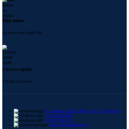
Plăți online
Cu cardul sau Apple Pay
Livrare rapidă
1-2 zile lucrătoare
Str. Frederic Chopin 30B, Sector 2, București
+4 0724 664 885
+4 0729 998 728
contact@shishamaster.ro