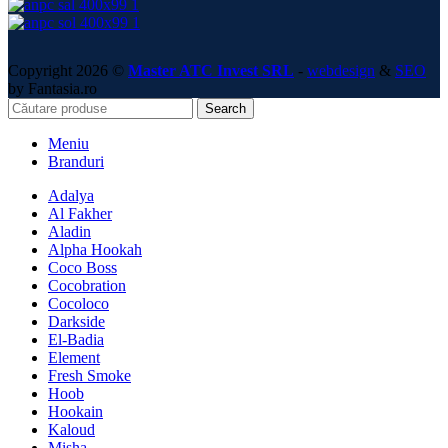
Copyright 2026 ©
Master ATC Invest SRL
-
webdesign
&
SEO
by Fantasia.ro
Search
Meniu
Branduri
Adalya
Al Fakher
Aladin
Alpha Hookah
Coco Boss
Cocobration
Cocoloco
Darkside
El-Badia
Element
Fresh Smoke
Hoob
Hookain
Kaloud
Misha