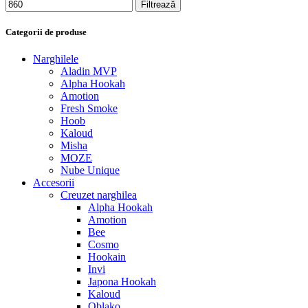
Filtrează
Categorii de produse
Narghilele
Aladin MVP
Alpha Hookah
Amotion
Fresh Smoke
Hoob
Kaloud
Misha
MOZE
Nube Unique
Accesorii
Creuzet narghilea
Alpha Hookah
Amotion
Bee
Cosmo
Hookain
Invi
Japona Hookah
Kaloud
Oblako