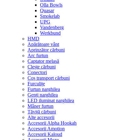
Olla Bowls
Quasar
Smokelab
UPG
Vandenberg
Werkbund
HMD
Apărătoare vânt
Aprinzător cărbuni
Arc furtun
Captator melasă
Clește cărbuni
Conectori
Coș transport cărbuni
Furculițe
Furtun narghilea
Genți narghilea
LED iluminat narghilea
Mâner furtun
Tăviță cărbuni
Alte accesorii
Accesorii Alpha Hookah
Accesorii Amotion
Accesorii Kaloud
Accesorii Moze