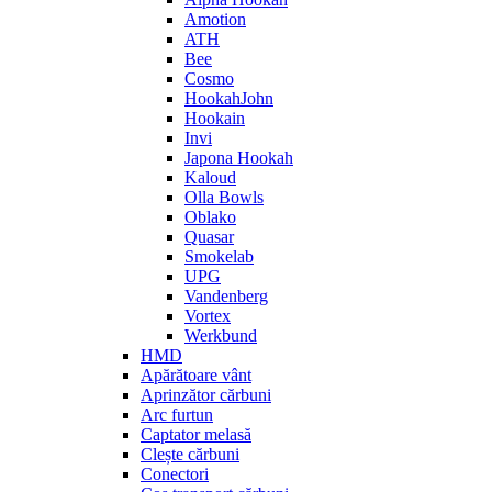
Amotion
ATH
Bee
Cosmo
HookahJohn
Hookain
Invi
Japona Hookah
Kaloud
Olla Bowls
Oblako
Quasar
Smokelab
UPG
Vandenberg
Vortex
Werkbund
HMD
Apărătoare vânt
Aprinzător cărbuni
Arc furtun
Captator melasă
Clește cărbuni
Conectori