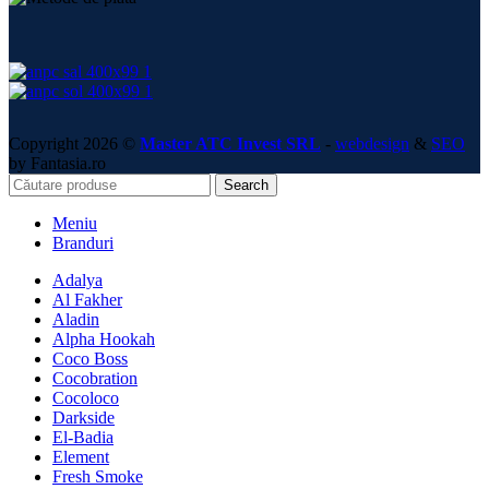
Copyright 2026 ©
Master ATC Invest SRL
-
webdesign
&
SEO
by Fantasia.ro
Search
Meniu
Branduri
Adalya
Al Fakher
Aladin
Alpha Hookah
Coco Boss
Cocobration
Cocoloco
Darkside
El-Badia
Element
Fresh Smoke