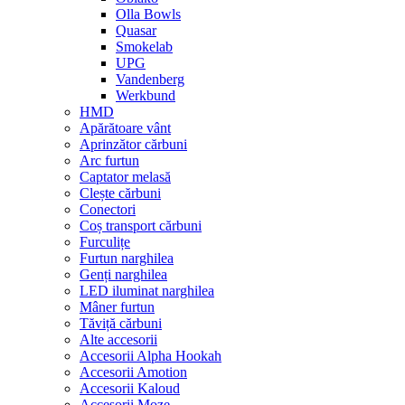
Olla Bowls
Quasar
Smokelab
UPG
Vandenberg
Werkbund
HMD
Apărătoare vânt
Aprinzător cărbuni
Arc furtun
Captator melasă
Clește cărbuni
Conectori
Coș transport cărbuni
Furculițe
Furtun narghilea
Genți narghilea
LED iluminat narghilea
Mâner furtun
Tăviță cărbuni
Alte accesorii
Accesorii Alpha Hookah
Accesorii Amotion
Accesorii Kaloud
Accesorii Moze