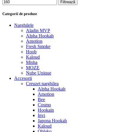
Filtrează
Categorii de produse
Narghilele
Aladin MVP
Alpha Hookah
Amotion
Fresh Smoke
Hoob
Kaloud
Misha
MOZE
Nube Unique
Accesorii
Creuzet narghilea
Alpha Hookah
Amotion
Bee
Cosmo
Hookain
Invi
Japona Hookah
Kaloud
Oblako