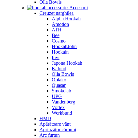
Olla Bowls
Accesorii
Creuzet narghilea
Alpha Hookah
Amotion
ATH
Bee
Cosmo
HookahJohn
Hookain
Invi
Japona Hookah
Kaloud
Olla Bowls
Oblako
Quasar
Smokelab
UPG
Vandenberg
Vortex
Werkbund
HMD
Apărătoare vânt
Aprinzător cărbuni
Arc furtun