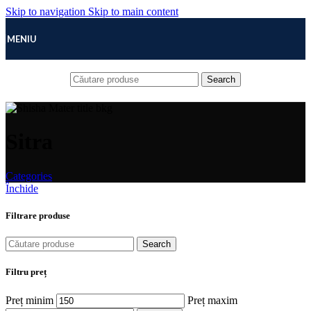
Skip to navigation
Skip to main content
MENIU
Search
Sitra
Categories
Închide
Filtrare produse
Search
Filtru preț
Preț minim
Preț maxim