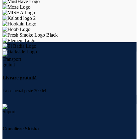
Livrare gratuită
La comenzi peste 300 lei
Consiliere Shisha