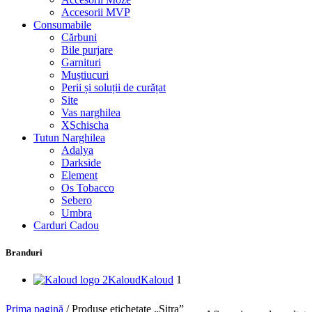
Accesorii MVP
Consumabile
Cărbuni
Bile purjare
Garnituri
Muștiucuri
Perii și soluții de curățat
Site
Vas narghilea
XSchischa
Tutun Narghilea
Adalya
Darkside
Element
Os Tobacco
Sebero
Umbra
Carduri Cadou
Branduri
Kaloud
Kaloud
1
Prima pagină
/
Produse etichetate „Sitra”