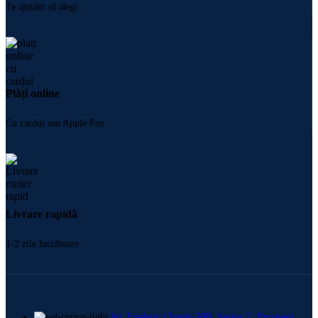
Te ajutăm să alegi
Plăți online
Cu cardul sau Apple Pay
Livrare rapidă
1-2 zile lucrătoare
Str. Frederic Chopin 30B, Sector 2, București