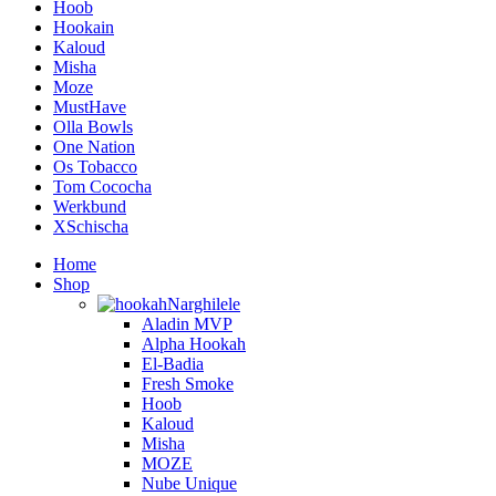
Hoob
Hookain
Kaloud
Misha
Moze
MustHave
Olla Bowls
One Nation
Os Tobacco
Tom Cococha
Werkbund
XSchischa
Home
Shop
Narghilele
Aladin MVP
Alpha Hookah
El-Badia
Fresh Smoke
Hoob
Kaloud
Misha
MOZE
Nube Unique