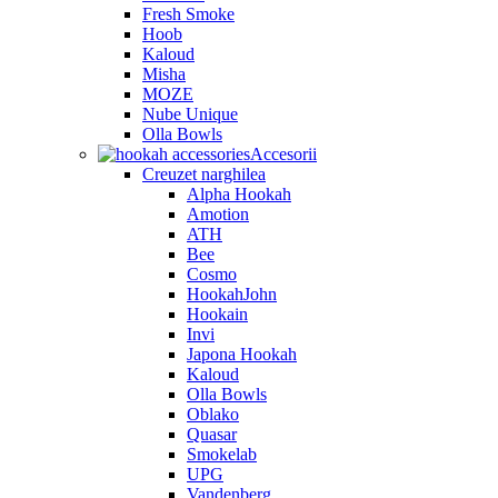
Fresh Smoke
Hoob
Kaloud
Misha
MOZE
Nube Unique
Olla Bowls
Accesorii
Creuzet narghilea
Alpha Hookah
Amotion
ATH
Bee
Cosmo
HookahJohn
Hookain
Invi
Japona Hookah
Kaloud
Olla Bowls
Oblako
Quasar
Smokelab
UPG
Vandenberg