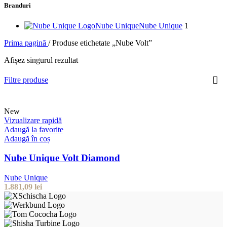
Branduri
Nube Unique
Nube Unique
1
Prima pagină
/
Produse etichetate „Nube Volt”
Afișez singurul rezultat
Filtre produse
New
Vizualizare rapidă
Adaugă la favorite
Adaugă în coș
Nube Unique Volt Diamond
Nube Unique
1.881,09
lei