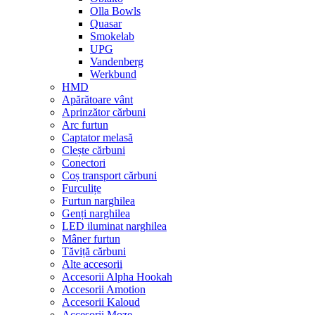
Olla Bowls
Quasar
Smokelab
UPG
Vandenberg
Werkbund
HMD
Apărătoare vânt
Aprinzător cărbuni
Arc furtun
Captator melasă
Clește cărbuni
Conectori
Coș transport cărbuni
Furculițe
Furtun narghilea
Genți narghilea
LED iluminat narghilea
Mâner furtun
Tăviță cărbuni
Alte accesorii
Accesorii Alpha Hookah
Accesorii Amotion
Accesorii Kaloud
Accesorii Moze