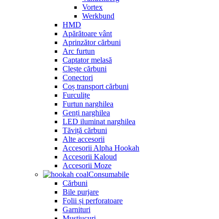
Vortex
Werkbund
HMD
Apărătoare vânt
Aprinzător cărbuni
Arc furtun
Captator melasă
Clește cărbuni
Conectori
Coș transport cărbuni
Furculițe
Furtun narghilea
Genți narghilea
LED iluminat narghilea
Tăviță cărbuni
Alte accesorii
Accesorii Alpha Hookah
Accesorii Kaloud
Accesorii Moze
Consumabile
Cărbuni
Bile purjare
Folii și perforatoare
Garnituri
Muștiucuri