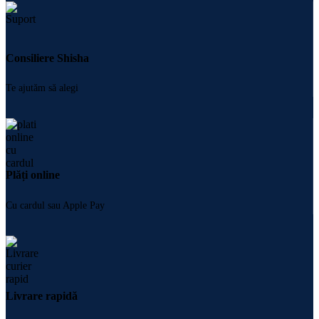
Consiliere Shisha
Te ajutăm să alegi
Plăți online
Cu cardul sau Apple Pay
Livrare rapidă