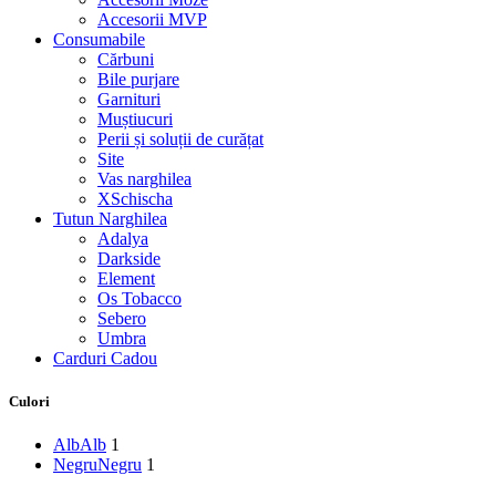
Accesorii MVP
Consumabile
Cărbuni
Bile purjare
Garnituri
Muștiucuri
Perii și soluții de curățat
Site
Vas narghilea
XSchischa
Tutun Narghilea
Adalya
Darkside
Element
Os Tobacco
Sebero
Umbra
Carduri Cadou
Culori
Alb
Alb
1
Negru
Negru
1