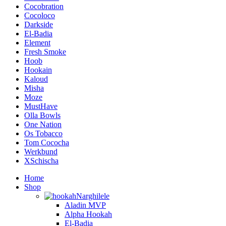
Cocobration
Cocoloco
Darkside
El-Badia
Element
Fresh Smoke
Hoob
Hookain
Kaloud
Misha
Moze
MustHave
Olla Bowls
One Nation
Os Tobacco
Tom Cococha
Werkbund
XSchischa
Home
Shop
Narghilele
Aladin MVP
Alpha Hookah
El-Badia