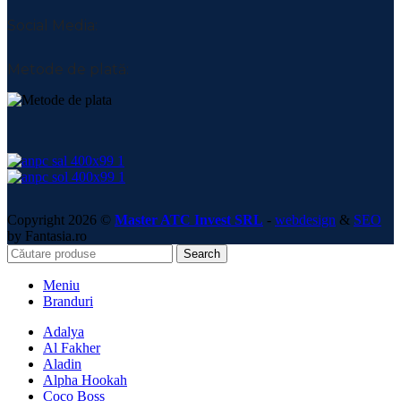
Social Media:
Metode de plată:
Copyright 2026 ©
Master ATC Invest SRL
-
webdesign
&
SEO
by Fantasia.ro
Search
Meniu
Branduri
Adalya
Al Fakher
Aladin
Alpha Hookah
Coco Boss