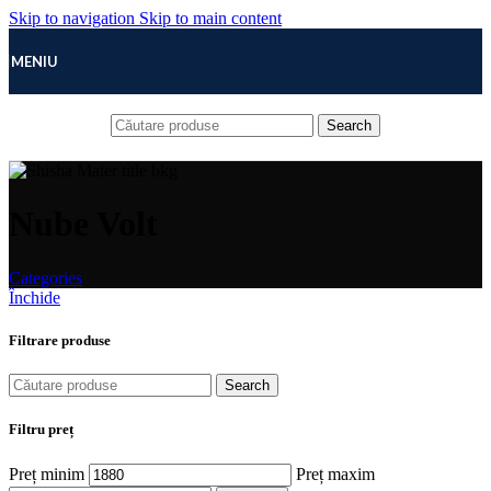
Skip to navigation
Skip to main content
MENIU
Search
Nube Volt
Categories
Închide
Filtrare produse
Search
Filtru preț
Preț minim
Preț maxim