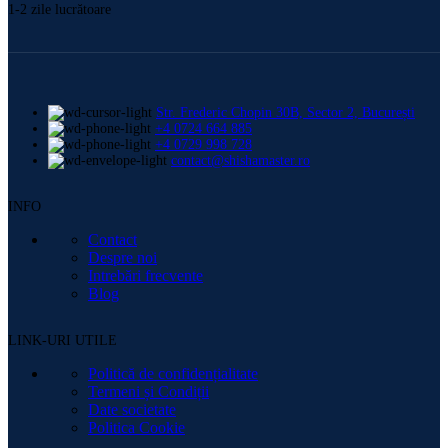
1-2 zile lucrătoare
Str. Frederic Chopin 30B, Sector 2, București
+4 0724 664 885
+4 0729 998 728
contact@shishamaster.ro
INFO
Contact
Despre noi
Intrebări frecvente
Blog
LINK-URI UTILE
Politică de confidențialitate
Termeni și Condiții
Date societate
Politica Cookie