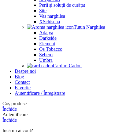
Perii și soluții de curățat
Site
Vas narghilea
XSchischa
Tutun Narghilea
Adalya
Darkside
Element
Os Tobacco
Sebero
Umbra
Carduri Cadou
Despre noi
Blog
Contact
Favorite
Autentificare / Înregistrare
Coș produse
Închide
Autentificare
Închide
Incă nu ai cont?