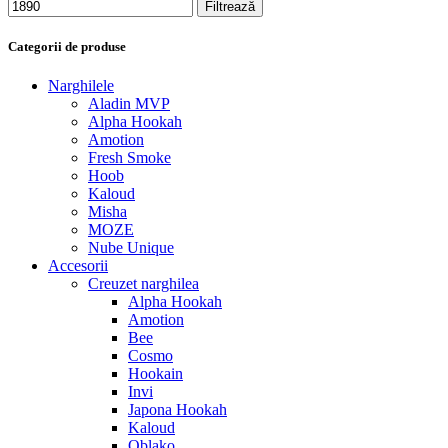
Filtrează
Categorii de produse
Narghilele
Aladin MVP
Alpha Hookah
Amotion
Fresh Smoke
Hoob
Kaloud
Misha
MOZE
Nube Unique
Accesorii
Creuzet narghilea
Alpha Hookah
Amotion
Bee
Cosmo
Hookain
Invi
Japona Hookah
Kaloud
Oblako