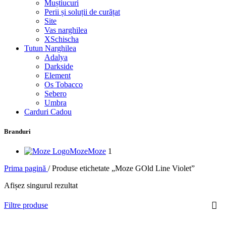
Muștiucuri
Perii și soluții de curățat
Site
Vas narghilea
XSchischa
Tutun Narghilea
Adalya
Darkside
Element
Os Tobacco
Sebero
Umbra
Carduri Cadou
Branduri
Moze
Moze
1
Prima pagină
/
Produse etichetate „Moze GOld Line Violet”
Afișez singurul rezultat
Filtre produse