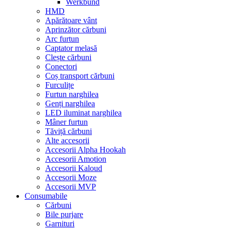
Werkbund
HMD
Apărătoare vânt
Aprinzător cărbuni
Arc furtun
Captator melasă
Clește cărbuni
Conectori
Coș transport cărbuni
Furculițe
Furtun narghilea
Genți narghilea
LED iluminat narghilea
Mâner furtun
Tăviță cărbuni
Alte accesorii
Accesorii Alpha Hookah
Accesorii Amotion
Accesorii Kaloud
Accesorii Moze
Accesorii MVP
Consumabile
Cărbuni
Bile purjare
Garnituri