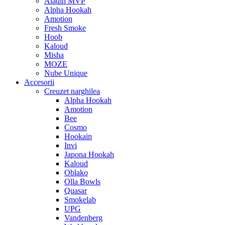
Aladin MVP
Alpha Hookah
Amotion
Fresh Smoke
Hoob
Kaloud
Misha
MOZE
Nube Unique
Accesorii
Creuzet narghilea
Alpha Hookah
Amotion
Bee
Cosmo
Hookain
Invi
Japona Hookah
Kaloud
Oblako
Olla Bowls
Quasar
Smokelab
UPG
Vandenberg