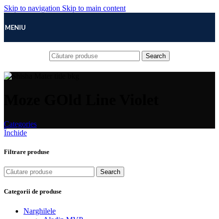
Skip to navigation
Skip to main content
MENIU
Search
Moze GOld Line Violet
Categories
Închide
Filtrare produse
Search
Categorii de produse
Narghilele