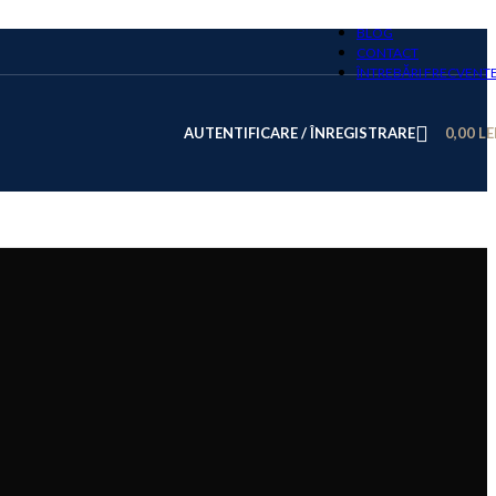
BLOG
CONTACT
ÎNTREBĂRI FRECVENT
AUTENTIFICARE / ÎNREGISTRARE
0,00
LE