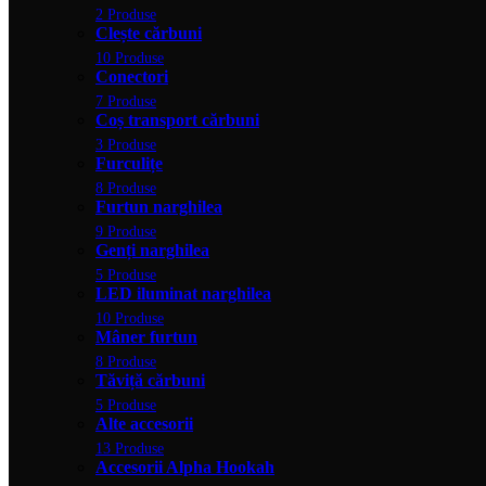
2 Produse
Clește cărbuni
10 Produse
Conectori
7 Produse
Coș transport cărbuni
3 Produse
Furculițe
8 Produse
Furtun narghilea
9 Produse
Genți narghilea
5 Produse
LED iluminat narghilea
10 Produse
Mâner furtun
8 Produse
Tăviță cărbuni
5 Produse
Alte accesorii
13 Produse
Accesorii Alpha Hookah