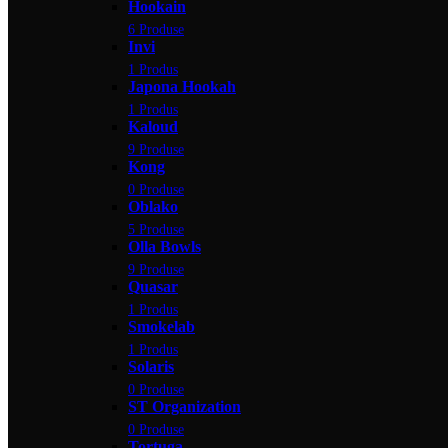
Hookain
6 Produse
Invi
1 Produs
Japona Hookah
1 Produs
Kaloud
9 Produse
Kong
0 Produse
Oblako
5 Produse
Olla Bowls
9 Produse
Quasar
1 Produs
Smokelab
1 Produs
Solaris
0 Produse
ST Organization
0 Produse
Tortuga