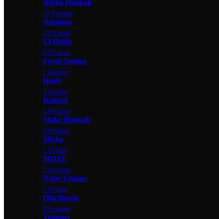
Alpha Hookah
15 Produse
Amotion
2 Produse
El-Badia
0 Produse
Fresh Smoke
1 Produs
Hoob
1 Produs
Kaloud
4 Produse
Make Hookah
0 Produse
Misha
1 Produs
MOZE
2 Produse
Nube Unique
1 Produs
Olla Bowls
0 Produse
Tempus