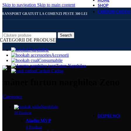
HOME
Skip to navigation
Skip to main content
SHOP
CARDURI CADOU
TRANSPORT GRATUIT LA COMENZI PESTE 300 LEI
CARD 
Search
CATEGORII DE PRODUSE
Narghilele
Accesorii
CARD 
Consumabile
Tutun Narghilea
Carduri Cadou
CARD 
mâner furtun narghilea Zeno
Categories
CARD 
Narghilele
34 Produse
DESPRE NOI
Aladin MVP
4 Produse