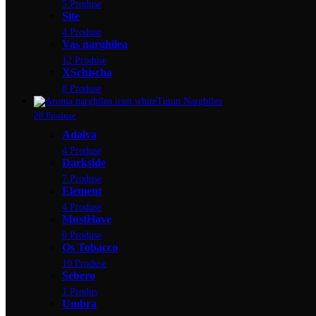
5 Produse
Site
4 Produse
Vas narghilea
12 Produse
XSchischa
8 Produse
Tutun Narghilea
28 Produse
Adalya
4 Produse
Darkside
7 Produse
Element
4 Produse
MustHave
0 Produse
Os Tobacco
10 Produse
Sebero
1 Produs
Umbra