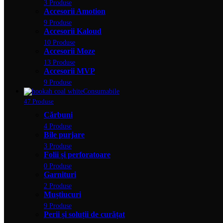
3 Produse
Accesorii Amotion
9 Produse
Accesorii Kaloud
10 Produse
Accesorii Moze
13 Produse
Accesorii MVP
9 Produse
Consumabile
47 Produse
Cărbuni
4 Produse
Bile purjare
3 Produse
Folii și perforatoare
0 Produse
Garnituri
2 Produse
Muștiucuri
9 Produse
Perii și soluții de curățat