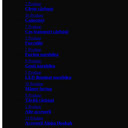
2 Produse
Clește cărbuni
10 Produse
Conectori
7 Produse
Coș transport cărbuni
3 Produse
Furculițe
7 Produse
Furtun narghilea
9 Produse
Genți narghilea
5 Produse
LED iluminat narghilea
10 Produse
Mâner furtun
8 Produse
Tăviță cărbuni
5 Produse
Alte accesorii
13 Produse
Accesorii Alpha Hookah