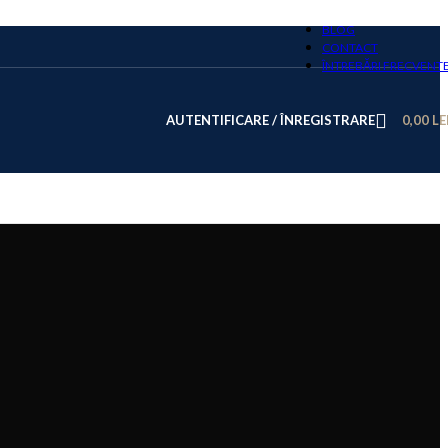
BLOG
CONTACT
ÎNTREBĂRI FRECVENT
AUTENTIFICARE / ÎNREGISTRARE
0,00
LE