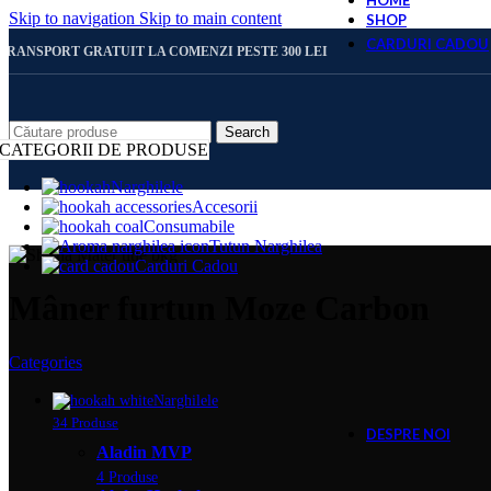
HOME
Skip to navigation
Skip to main content
SHOP
CARDURI CADOU
TRANSPORT GRATUIT LA COMENZI PESTE 300 LEI
CARD 
Search
CATEGORII DE PRODUSE
Narghilele
Accesorii
CARD 
Consumabile
Tutun Narghilea
Carduri Cadou
CARD 
Mâner furtun Moze Carbon
Categories
CARD 
Narghilele
34 Produse
DESPRE NOI
Aladin MVP
4 Produse