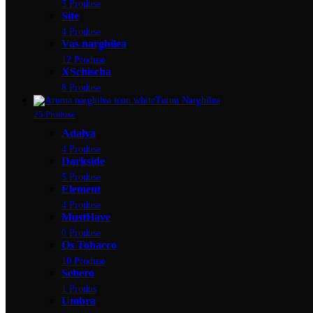
5 Produse
Site
4 Produse
Vas narghilea
12 Produse
XSchischa
8 Produse
Tutun Narghilea
25 Produse
Adalya
4 Produse
Darkside
5 Produse
Element
4 Produse
MustHave
0 Produse
Os Tobacco
10 Produse
Sebero
1 Produs
Umbra