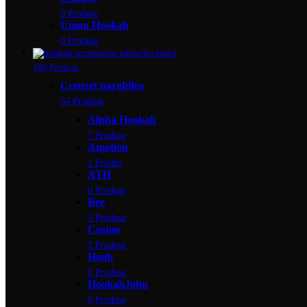
0 Produse
Union Hookah
0 Produse
Accesorii
180 Produse
Creuzet narghilea
54 Produse
Alpha Hookah
7 Produse
Amotion
1 Produs
ATH
0 Produse
Bee
3 Produse
Cosmo
2 Produse
Hoob
0 Produse
HookahJohn
0 Produse