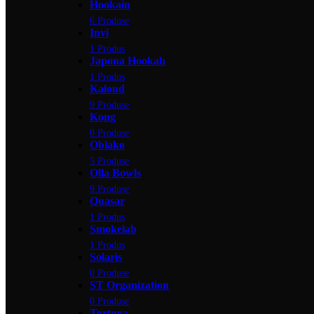
Hookain
6 Produse
Invi
1 Produs
Japona Hookah
1 Produs
Kaloud
9 Produse
Kong
0 Produse
Oblako
5 Produse
Olla Bowls
9 Produse
Quasar
1 Produs
Smokelab
1 Produs
Solaris
0 Produse
ST Organization
0 Produse
Tortuga