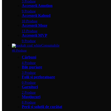
3 Produse
Accesorii Amotion
9 Produse
Accesorii Kaloud
10 Produse
Accesorii Moze
13 Produse
Accesorii MVP
9 Produse
Consumabile
46 Produse
Cărbuni
4 Produse
Bile purjare
3 Produse
Folii și perforatoare
0 Produse
Garnituri
2 Produse
Muștiucuri
8 Produse
Perii și soluții de curățat