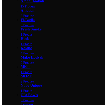
Alpha Hookah
15 Produse
Amotion
2 Produse
El-Badia
0 Produse
Fresh Smoke
1 Produs
Hoob
1 Produs
Kaloud
4 Produse
Make Hookah
0 Produse
Misha
1 Produs
MOZE
2 Produse
Nube Unique
1 Produs
Olla Bowls
0 Produse
Tempus