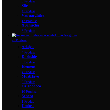
5 Produse
Site
4 Produse
Vas narghilea
12 Produse
XSchischa
8 Produse
Tutun Narghilea
25 Produse
Adalya
4 Produse
Darkside
5 Produse
Element
4 Produse
MustHave
0 Produse
Os Tobacco
10 Produse
Sebero
1 Produs
Umbra