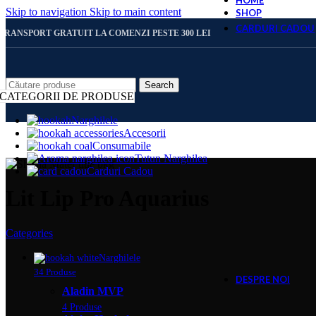
HOME
Skip to navigation
Skip to main content
SHOP
CARDURI CADOU
TRANSPORT GRATUIT LA COMENZI PESTE 300 LEI
CARD 
Search
CATEGORII DE PRODUSE
Narghilele
Accesorii
CARD 
Consumabile
Tutun Narghilea
Carduri Cadou
CARD 
Lit Lip Pro Aquarius
Categories
CARD 
Narghilele
34 Produse
DESPRE NOI
Aladin MVP
4 Produse