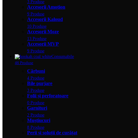
3 Produse
Accesorii Amotion
9 Produse
Accesorii Kaloud
10 Produse
Accesorii Moze
13 Produse
Accesorii MVP
9 Produse
Consumabile
46 Produse
Cărbuni
4 Produse
Bile purjare
3 Produse
Folii și perforatoare
0 Produse
Garnituri
2 Produse
Muștiucuri
8 Produse
Perii și soluții de curățat