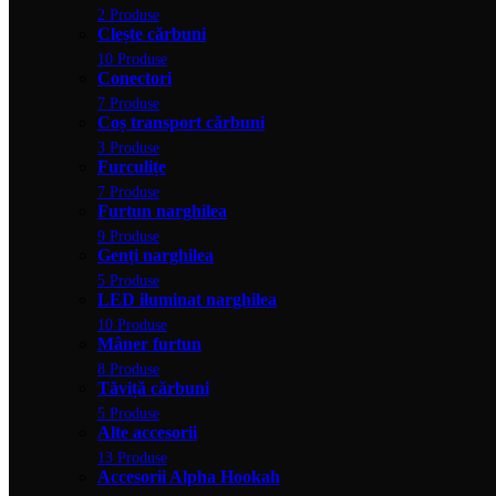
2 Produse
Clește cărbuni
10 Produse
Conectori
7 Produse
Coș transport cărbuni
3 Produse
Furculițe
7 Produse
Furtun narghilea
9 Produse
Genți narghilea
5 Produse
LED iluminat narghilea
10 Produse
Mâner furtun
8 Produse
Tăviță cărbuni
5 Produse
Alte accesorii
13 Produse
Accesorii Alpha Hookah