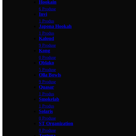
Hookain
6 Produse
Invi
1 Produs
Japona Hookah
1 Produs
Kaloud
9 Produse
Kong
0 Produse
Oblako
5 Produse
Olla Bowls
9 Produse
Quasar
1 Produs
Smokelab
1 Produs
Solaris
0 Produse
ST Organization
0 Produse
Tortuga