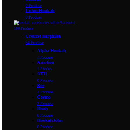
0 Produse
Union Hookah
0 Produse
Accesorii
180 Produse
Creuzet narghilea
54 Produse
Alpha Hookah
7 Produse
Amotion
1 Produs
ATH
0 Produse
Bee
3 Produse
Cosmo
2 Produse
Hoob
0 Produse
HookahJohn
0 Produse