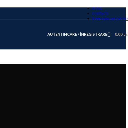
BLOG
CONTACT
ÎNTREBĂRI FRECVENT
AUTENTIFICARE / ÎNREGISTRARE
0,00
LE