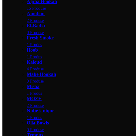
Alpha Hookah
15 Produse
Amotion
2 Produse
El-Badia
0 Produse
Fresh Smoke
1 Produs
Hoob
1 Produs
Kaloud
4 Produse
Make Hookah
0 Produse
Misha
1 Produs
MOZE
2 Produse
Nube Unique
1 Produs
Olla Bowls
0 Produse
Tempus