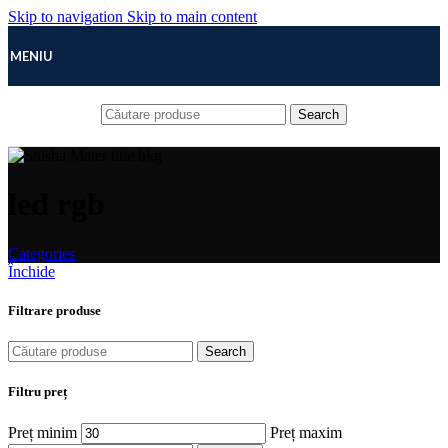
Skip to navigation
Skip to main content
MENIU
Search
led rgb
Categories
Închide
Filtrare produse
Search
Filtru preț
Preț minim
Preț maxim