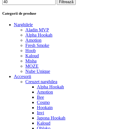
Filtrează
Categorii de produse
Narghilele
Aladin MVP
Alpha Hookah
Amotion
Fresh Smoke
Hoob
Kaloud
Misha
MOZE
Nube Unique
Accesorii
Creuzet narghilea
Alpha Hookah
Amotion
Bee
Cosmo
Hookain
Invi
Japona Hookah
Kaloud
Oblako