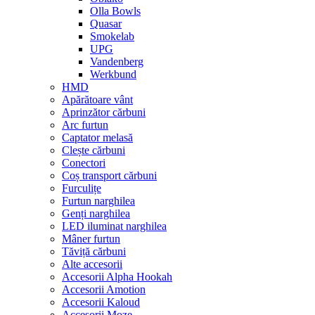
Olla Bowls
Quasar
Smokelab
UPG
Vandenberg
Werkbund
HMD
Apărătoare vânt
Aprinzător cărbuni
Arc furtun
Captator melasă
Clește cărbuni
Conectori
Coș transport cărbuni
Furculițe
Furtun narghilea
Genți narghilea
LED iluminat narghilea
Mâner furtun
Tăviță cărbuni
Alte accesorii
Accesorii Alpha Hookah
Accesorii Amotion
Accesorii Kaloud
Accesorii Moze