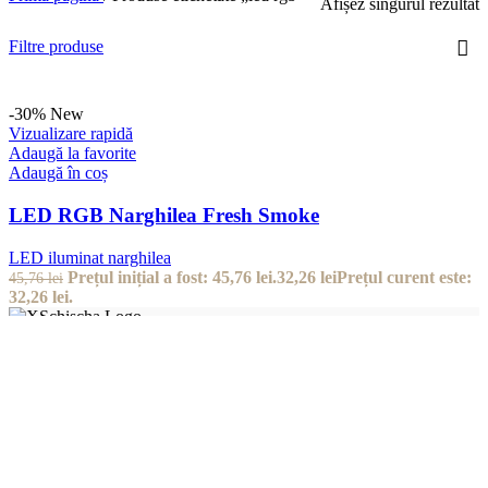
Afișez singurul rezultat
Filtre produse
-30%
New
Vizualizare rapidă
Adaugă la favorite
Adaugă în coș
LED RGB Narghilea Fresh Smoke
LED iluminat narghilea
Prețul inițial a fost: 45,76 lei.
32,26
lei
Prețul curent este:
45,76
lei
32,26 lei.