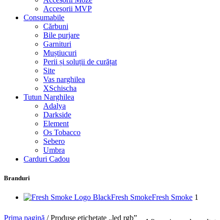
Accesorii MVP
Consumabile
Cărbuni
Bile purjare
Garnituri
Muștiucuri
Perii și soluții de curățat
Site
Vas narghilea
XSchischa
Tutun Narghilea
Adalya
Darkside
Element
Os Tobacco
Sebero
Umbra
Carduri Cadou
Branduri
Fresh Smoke
Fresh Smoke
1
Prima pagină
/
Produse etichetate „led rgb”