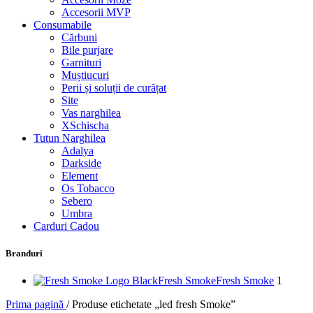
Accesorii MVP
Consumabile
Cărbuni
Bile purjare
Garnituri
Muștiucuri
Perii și soluții de curățat
Site
Vas narghilea
XSchischa
Tutun Narghilea
Adalya
Darkside
Element
Os Tobacco
Sebero
Umbra
Carduri Cadou
Branduri
Fresh Smoke
Fresh Smoke
1
Prima pagină
/
Produse etichetate „led fresh Smoke”