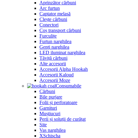
Aprinzător cărbuni
Arc furtun
Captator melasă
Clește cărbuni
Conectori
Coș transport cărbuni
Furculițe
Furtun narghilea
Genți narghilea
LED iluminat narghilea
Tăviță cărbuni
Alte accesorii
Accesorii Alpha Hookah
Accesorii Kaloud
Accesorii Moze
Consumabile
Cărbuni
Bile purjare
Folii și perforatoare
Garnituri
Muștiucuri
Perii și soluții de curățat
Site
Vas narghilea
XSchischa