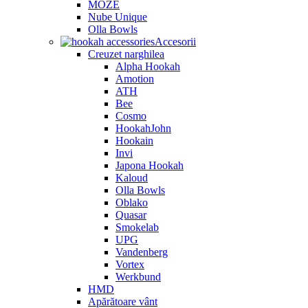
MOZE
Nube Unique
Olla Bowls
Accesorii
Creuzet narghilea
Alpha Hookah
Amotion
ATH
Bee
Cosmo
HookahJohn
Hookain
Invi
Japona Hookah
Kaloud
Olla Bowls
Oblako
Quasar
Smokelab
UPG
Vandenberg
Vortex
Werkbund
HMD
Apărătoare vânt