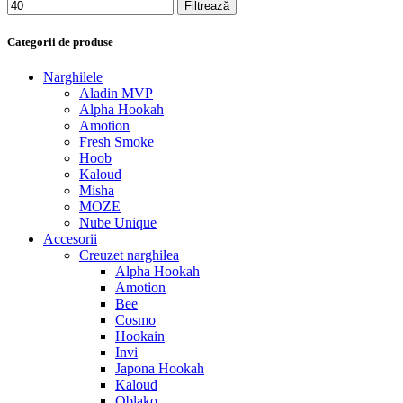
Filtrează
Categorii de produse
Narghilele
Aladin MVP
Alpha Hookah
Amotion
Fresh Smoke
Hoob
Kaloud
Misha
MOZE
Nube Unique
Accesorii
Creuzet narghilea
Alpha Hookah
Amotion
Bee
Cosmo
Hookain
Invi
Japona Hookah
Kaloud
Oblako