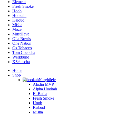
Element
Fresh Smoke
Hoob
Hookain
Kaloud
Misha
Moze
MustHave
Olla Bowls
One Nation
Os Tobacco
Tom Cococha
Werkbund
XSchischa
Home
Shop
Narghilele
Aladin MVP
Alpha Hookah
El-Badia
Fresh Smoke
Hoob
Kaloud
Misha