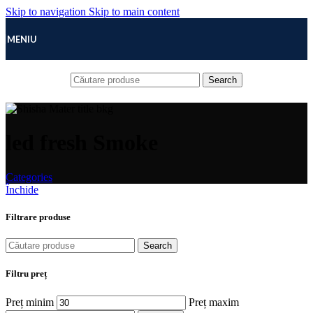
Skip to navigation
Skip to main content
MENIU
Search
led fresh Smoke
Categories
Închide
Filtrare produse
Search
Filtru preț
Preț minim
Preț maxim