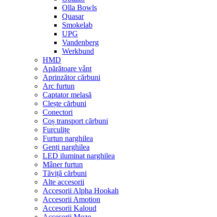
Olla Bowls
Quasar
Smokelab
UPG
Vandenberg
Werkbund
HMD
Apărătoare vânt
Aprinzător cărbuni
Arc furtun
Captator melasă
Clește cărbuni
Conectori
Coș transport cărbuni
Furculițe
Furtun narghilea
Genți narghilea
LED iluminat narghilea
Mâner furtun
Tăviță cărbuni
Alte accesorii
Accesorii Alpha Hookah
Accesorii Amotion
Accesorii Kaloud
Accesorii Moze