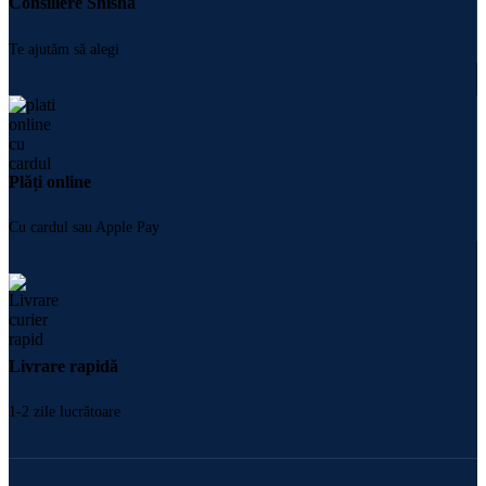
Consiliere Shisha
Te ajutăm să alegi
Plăți online
Cu cardul sau Apple Pay
Livrare rapidă
1-2 zile lucrătoare