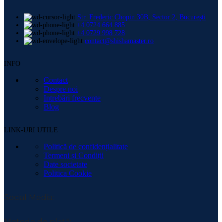
Str. Frederic Chopin 30B, Sector 2, București
+4 0724 664 885
+4 0729 998 728
contact@shishamaster.ro
INFO
Contact
Despre noi
Intrebări frecvente
Blog
LINK-URI UTILE
Politică de confidențialitate
Termeni și Condiții
Date societate
Politica Cookie
Social Media:
Metode de plată: