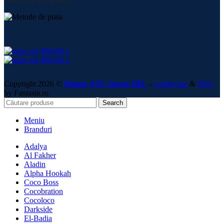
Copyright 2026 ©
Master ATC Invest SRL
-
webdesign
&
SEO
by Fantasia.ro
Search
Meniu
Branduri
Adalya
Al Fakher
Aladin
Alpha Hookah
Coco Boss
Cocobration
Cocoloco
Darkside
El-Badia