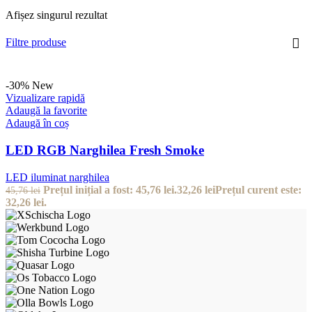
Afișez singurul rezultat
Filtre produse
-30%
New
Vizualizare rapidă
Adaugă la favorite
Adaugă în coș
LED RGB Narghilea Fresh Smoke
LED iluminat narghilea
Prețul inițial a fost: 45,76 lei.
32,26
lei
Prețul curent este:
45,76
lei
32,26 lei.