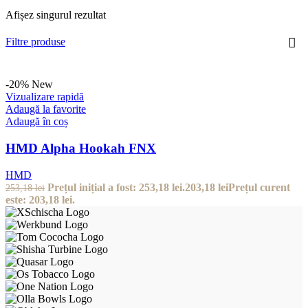
Afișez singurul rezultat
Filtre produse
-20%
New
Vizualizare rapidă
Adaugă la favorite
Adaugă în coș
HMD Alpha Hookah FNX
HMD
Prețul inițial a fost: 253,18 lei.
203,18
lei
Prețul curent
253,18
lei
este: 203,18 lei.