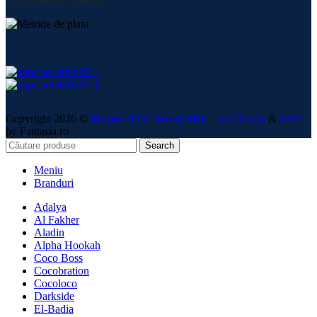
Copyright 2026 ©
Master ATC Invest SRL
-
webdesign
&
SEO
by Fantasia.ro
Search
Meniu
Branduri
Adalya
Al Fakher
Aladin
Alpha Hookah
Coco Boss
Cocobration
Cocoloco
Darkside
El-Badia