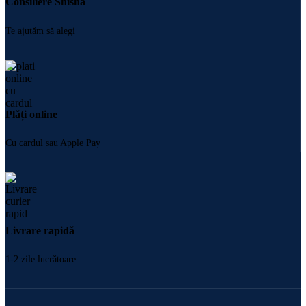
Consiliere Shisha
Te ajutăm să alegi
Plăți online
Cu cardul sau Apple Pay
Livrare rapidă
1-2 zile lucrătoare