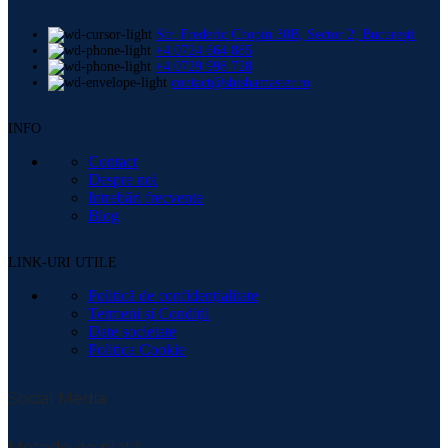
Str. Frederic Chopin 30B, Sector 2, București
+4 0724 664 885
+4 0729 998 728
contact@shishamaster.ro
INFO
Contact
Despre noi
Intrebări frecvente
Blog
LINK-URI UTILE
Politică de confidențialitate
Termeni și Condiții
Date societate
Politica Cookie
Social Media:
Metode de plată: