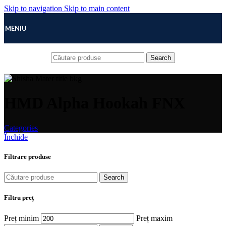
Skip to navigation
Skip to main content
MENIU
Search
HMD Alpha Hookah FNX
Categories
Închide
Filtrare produse
Search
Filtru preț
Preț minim
Preț maxim