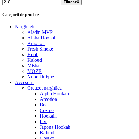
Filtrează
Categorii de produse
Narghilele
Aladin MVP
Alpha Hookah
Amotion
Fresh Smoke
Hoob
Kaloud
Misha
MOZE
Nube Unique
Accesorii
Creuzet narghilea
Alpha Hookah
Amotion
Bee
Cosmo
Hookain
Invi
Japona Hookah
Kaloud
Oblako