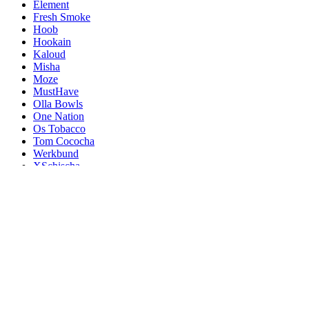
Element
Fresh Smoke
Hoob
Hookain
Kaloud
Misha
Moze
MustHave
Olla Bowls
One Nation
Os Tobacco
Tom Cococha
Werkbund
XSchischa
Home
Shop
Narghilele
Aladin MVP
Alpha Hookah
El-Badia
Fresh Smoke
Hoob
Kaloud
Misha