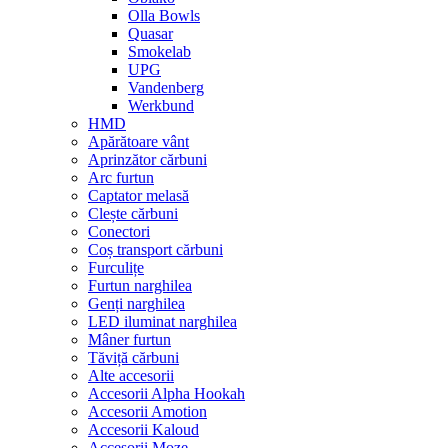
Olla Bowls
Quasar
Smokelab
UPG
Vandenberg
Werkbund
HMD
Apărătoare vânt
Aprinzător cărbuni
Arc furtun
Captator melasă
Clește cărbuni
Conectori
Coș transport cărbuni
Furculițe
Furtun narghilea
Genți narghilea
LED iluminat narghilea
Mâner furtun
Tăviță cărbuni
Alte accesorii
Accesorii Alpha Hookah
Accesorii Amotion
Accesorii Kaloud
Accesorii Moze