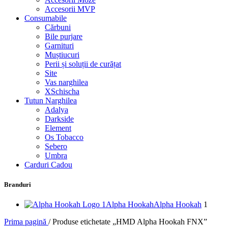
Accesorii MVP
Consumabile
Cărbuni
Bile purjare
Garnituri
Muștiucuri
Perii și soluții de curățat
Site
Vas narghilea
XSchischa
Tutun Narghilea
Adalya
Darkside
Element
Os Tobacco
Sebero
Umbra
Carduri Cadou
Branduri
Alpha Hookah
Alpha Hookah
1
Prima pagină
/
Produse etichetate „HMD Alpha Hookah FNX”