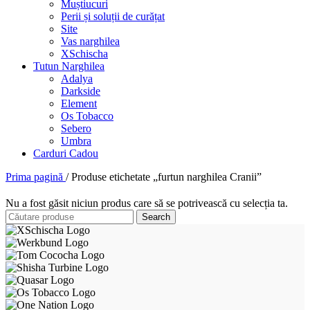
Muștiucuri
Perii și soluții de curățat
Site
Vas narghilea
XSchischa
Tutun Narghilea
Adalya
Darkside
Element
Os Tobacco
Sebero
Umbra
Carduri Cadou
Prima pagină
/
Produse etichetate „furtun narghilea Cranii”
Nu a fost găsit niciun produs care să se potrivească cu selecția ta.
Search