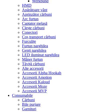
Werkbund
HMD
Apărătoare vânt
Aprinzător cărbuni
Arc furtun
Captator melasă
Clește cărbuni
Conectori
Coș transport cărbuni
Furculițe
Furtun narghilea
Genți narghilea
LED iluminat narghilea
Mâner furtun
Tăviță cărbuni
Alte accesorii
Accesorii Alpha Hookah
Accesorii Amotion
Accesorii Kaloud
Accesorii Moze
Accesorii MVP
Consumabile
Cărbuni
Bile purjare
Garnituri