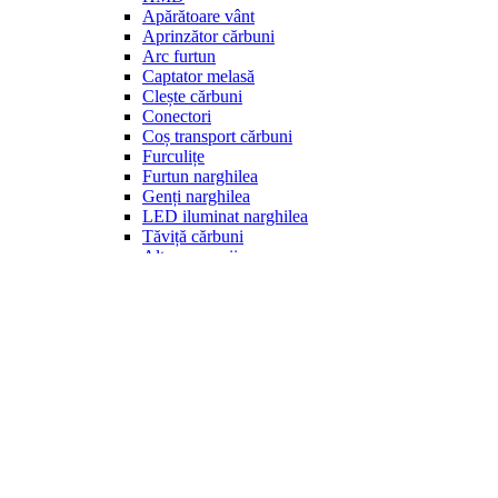
Apărătoare vânt
Aprinzător cărbuni
Arc furtun
Captator melasă
Clește cărbuni
Conectori
Coș transport cărbuni
Furculițe
Furtun narghilea
Genți narghilea
LED iluminat narghilea
Tăviță cărbuni
Alte accesorii
Accesorii Alpha Hookah
Accesorii Kaloud
Accesorii Moze
Consumabile
Cărbuni
Bile purjare
Folii și perforatoare
Garnituri
Muștiucuri
Perii și soluții de curățat
Site
Vas narghilea