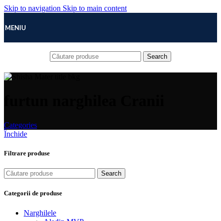
Skip to navigation
Skip to main content
MENIU
Search
furtun narghilea Cranii
Categories
Închide
Filtrare produse
Search
Categorii de produse
Narghilele