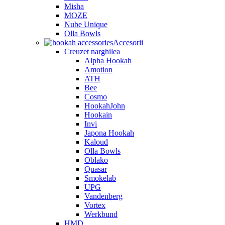
Misha
MOZE
Nube Unique
Olla Bowls
Accesorii
Creuzet narghilea
Alpha Hookah
Amotion
ATH
Bee
Cosmo
HookahJohn
Hookain
Invi
Japona Hookah
Kaloud
Olla Bowls
Oblako
Quasar
Smokelab
UPG
Vandenberg
Vortex
Werkbund
HMD