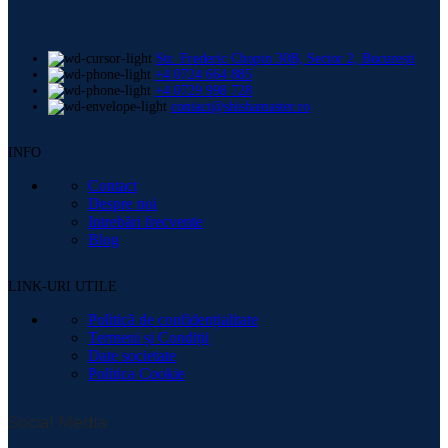
Str. Frederic Chopin 30B, Sector 2, București
+4 0724 664 885
+4 0729 998 728
contact@shishamaster.ro
INFO
Contact
Despre noi
Intrebări frecvente
Blog
LINK-URI UTILE
Politică de confidențialitate
Termeni și Condiții
Date societate
Politica Cookie
Social Media: