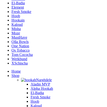
El-Badia
Element
Fresh Smoke
Hoob
Hookain
Kaloud
Misha
Moze
MustHave
Olla Bowls
One Nation
Os Tobacco
Tom Cococha
Werkbund
XSchischa
Home
Shop
Narghilele
Aladin MVP
Alpha Hookah
El-Badia
Fresh Smoke
Hoob
Kaloud