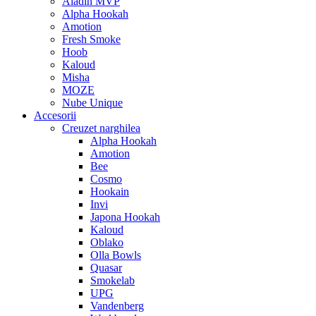
Aladin MVP
Alpha Hookah
Amotion
Fresh Smoke
Hoob
Kaloud
Misha
MOZE
Nube Unique
Accesorii
Creuzet narghilea
Alpha Hookah
Amotion
Bee
Cosmo
Hookain
Invi
Japona Hookah
Kaloud
Oblako
Olla Bowls
Quasar
Smokelab
UPG
Vandenberg