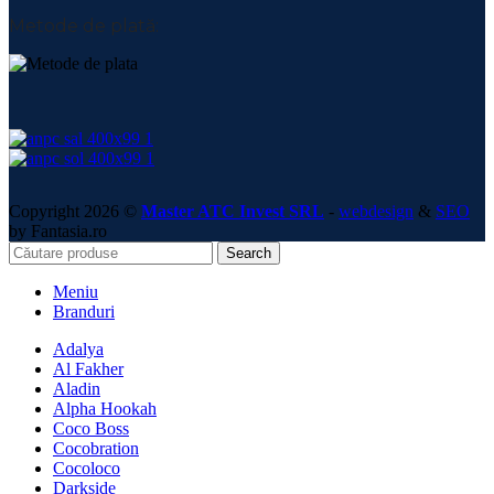
Metode de plată:
Copyright 2026 ©
Master ATC Invest SRL
-
webdesign
&
SEO
by Fantasia.ro
Search
Meniu
Branduri
Adalya
Al Fakher
Aladin
Alpha Hookah
Coco Boss
Cocobration
Cocoloco
Darkside