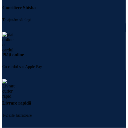
Consiliere Shisha
Te ajutăm să alegi
Plăți online
Cu cardul sau Apple Pay
Livrare rapidă
1-2 zile lucrătoare