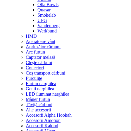
Olla Bowls
Quasar
Smokelab
UPG
Vandenberg
Werkbund
HMD
Apărătoare vânt
Aprinzător cărbuni
Arc furtun
Captator melasă
Clește cărbuni
Conectori
Coș transport cărbuni
Furculițe
Furtun narghilea
Genți narghilea
LED iluminat narghilea
Mâner furtun
Tăviță cărbuni
Alte accesorii
Accesorii Alpha Hookah
Accesorii Amotion
Accesorii Kaloud
Accesorii Moze