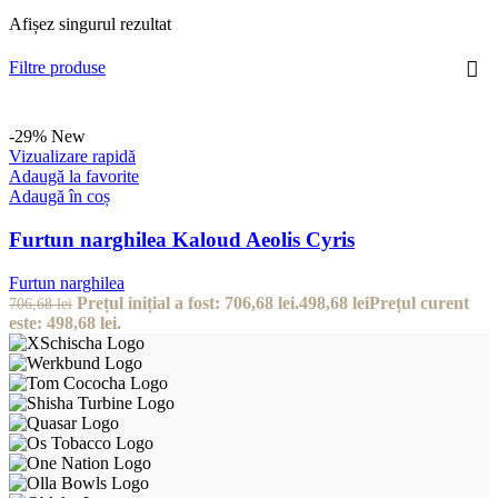
Afișez singurul rezultat
Filtre produse
-29%
New
Vizualizare rapidă
Adaugă la favorite
Adaugă în coș
Furtun narghilea Kaloud Aeolis Cyris
Furtun narghilea
Prețul inițial a fost: 706,68 lei.
498,68
lei
Prețul curent
706,68
lei
este: 498,68 lei.