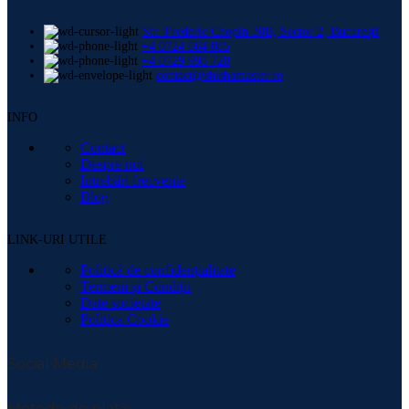
Str. Frederic Chopin 30B, Sector 2, București
+4 0724 664 885
+4 0729 998 728
contact@shishamaster.ro
INFO
Contact
Despre noi
Intrebări frecvente
Blog
LINK-URI UTILE
Politică de confidențialitate
Termeni și Condiții
Date societate
Politica Cookie
Social Media:
Metode de plată: