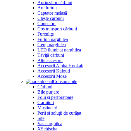
Aprinzător cărbuni
Arc furtun
Captator melasă
Clește cărbuni
Conectori
Coș transport cărbuni
Furculițe
Furtun narghilea
Genți narghilea
LED iluminat narghilea
Tăviță cărbuni
Alte accesorii
Accesorii Alpha Hookah
Accesorii Kaloud
Accesorii Moze
Consumabile
Cărbuni
Bile purjare
Folii și perforatoare
Garnituri
Muștiucuri
Perii și soluții de curățat
Site
Vas narghilea
XSchischa