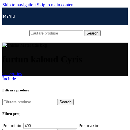
Skip to navigation
Skip to main content
MENIU
Search
furtun kaloud Cyris
Categories
Închide
Filtrare produse
Search
Filtru preț
Preț minim
Preț maxim