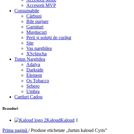
Accesorii MVP
Consumabile
Cărbuni
Bile purjare
Garnituri
Muștiucuri
Perii și soluții de curățat
Site
Vas narghilea
XSchischa
Tutun Narghilea
Adalya
Darkside
Element
Os Tobacco
Sebero
Umbra
Carduri Cadou
Branduri
Kaloud
Kaloud
1
Prima pagină
/
Produse etichetate „furtun kaloud Cyris”