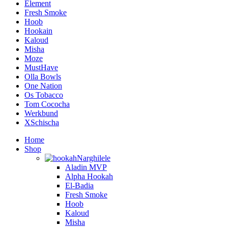
Element
Fresh Smoke
Hoob
Hookain
Kaloud
Misha
Moze
MustHave
Olla Bowls
One Nation
Os Tobacco
Tom Cococha
Werkbund
XSchischa
Home
Shop
Narghilele
Aladin MVP
Alpha Hookah
El-Badia
Fresh Smoke
Hoob
Kaloud
Misha