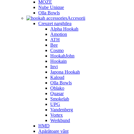
MOZE
Nube Unique
Olla Bowls
Accesorii
Creuzet narghilea
Alpha Hookah
Amotion
ATH
Bee
Cosmo
HookahJohn
Hookain
Invi
Japona Hookah
Kaloud
Olla Bowls
Oblako
Quasar
Smokelab
UPG
Vandenberg
Vortex
Werkbund
HMD
Apărătoare vânt