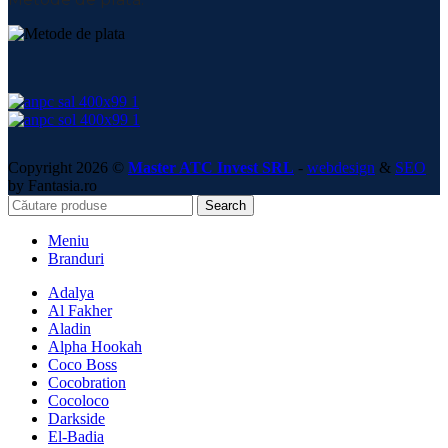
Copyright 2026 ©
Master ATC Invest SRL
-
webdesign
&
SEO
by Fantasia.ro
Search
Meniu
Branduri
Adalya
Al Fakher
Aladin
Alpha Hookah
Coco Boss
Cocobration
Cocoloco
Darkside
El-Badia