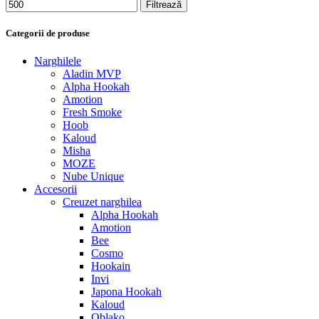
Filtrează
Categorii de produse
Narghilele
Aladin MVP
Alpha Hookah
Amotion
Fresh Smoke
Hoob
Kaloud
Misha
MOZE
Nube Unique
Accesorii
Creuzet narghilea
Alpha Hookah
Amotion
Bee
Cosmo
Hookain
Invi
Japona Hookah
Kaloud
Oblako