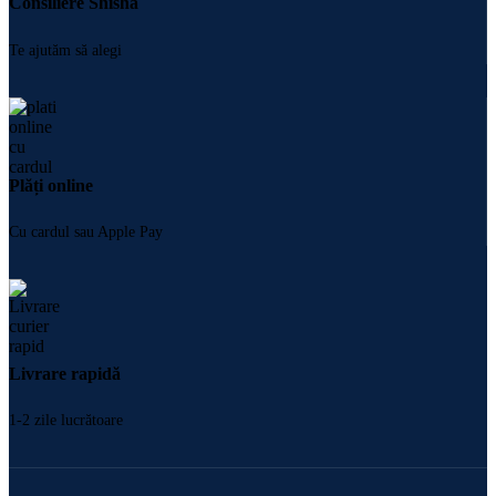
Consiliere Shisha
Te ajutăm să alegi
Plăți online
Cu cardul sau Apple Pay
Livrare rapidă
1-2 zile lucrătoare